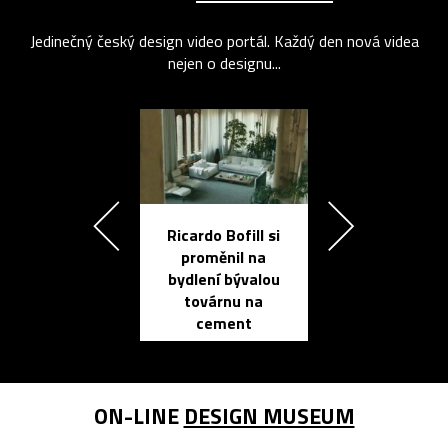
Jedinečný český design video portál. Každý den nová videa
nejen o designu...
Ricardo Bofill si
Přichází ten
proměnil na
propracovan
bydlení bývalou
elektronic
továrnu na
zápisník
cement
reMarkable
ON-LINE
DESIGN MUSEUM