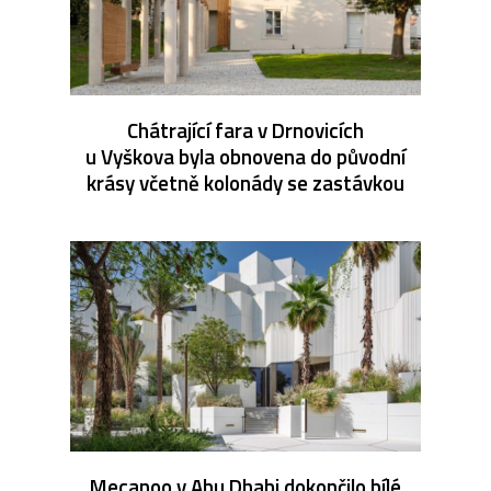
Chátrající fara v Drnovicích
u Vyškova byla obnovena do původní
krásy včetně kolonády se zastávkou
Mecanoo v Abu Dhabi dokončilo bílé