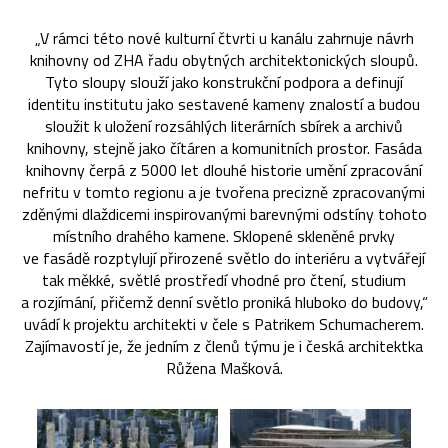
„V rámci této nové kulturní čtvrti u kanálu zahrnuje návrh
knihovny od ZHA řadu obytných architektonických sloupů.
Tyto sloupy slouží jako konstrukční podpora a definují
identitu institutu jako sestavené kameny znalostí a budou
sloužit k uložení rozsáhlých literárních sbírek a archivů
knihovny, stejně jako čítáren a komunitních prostor. Fasáda
knihovny čerpá z 5000 let dlouhé historie umění zpracování
nefritu v tomto regionu a je tvořena precizně zpracovanými
zděnými dlaždicemi inspirovanými barevnými odstíny tohoto
místního drahého kamene. Sklopené skleněné prvky
ve fasádě rozptylují přirozené světlo do interiéru a vytvářejí
tak měkké, světlé prostředí vhodné pro čtení, studium
a rozjímání, přičemž denní světlo proniká hluboko do budovy,“
uvádí k projektu architekti v čele s Patrikem Schumacherem.
Zajímavostí je, že jedním z členů týmu je i česká architektka
Růžena Mašková.