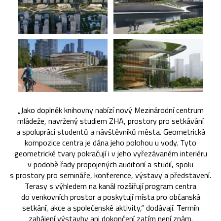
„Jako doplněk knihovny nabízí nový Mezinárodní centrum
mládeže, navržený studiem ZHA, prostory pro setkávání
a spolupráci studentů a návštěvníků města. Geometrická
kompozice centra je dána jeho polohou u vody. Tyto
geometrické tvary pokračují i v jeho vyřezávaném interiéru
v podobě řady propojených auditorií a studií, spolu
s prostory pro semináře, konference, výstavy a představení.
Terasy s výhledem na kanál rozšiřují program centra
do venkovních prostor a poskytují místa pro občanská
setkání, akce a společenské aktivity,“ dodávají. Termín
zahájení výstavby ani dokončení zatím není znám.