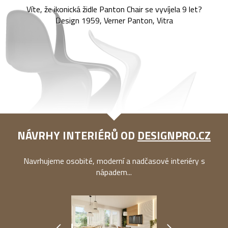
Víte, že ikonická židle Panton Chair se vyvíjela 9 let?
Design 1959, Verner Panton, Vitra
NÁVRHY INTERIÉRŮ OD
DESIGNPRO.CZ
Navrhujeme osobité, moderní a nadčasové interiéry s
nápadem...