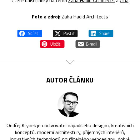
Čtěte další články na téma
Zaha Hadid Architects
a
Čína
Foto a z
droj:
Zaha Hadid Architects
AUTOR ČLÁNKU
Ondřej Krynek je obdivovatel nápaditého designu, kreativních
konceptů, moderní architektury, příjemných interiérů,
inovativních technologií, použitelného webdesignu, dobré