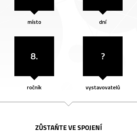
místo
dní
8.
?
ročník
vystavovatelů
ZŮSTAŇTE VE SPOJENÍ