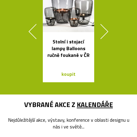
Stolní i stojací
České
lampy Balloons
minimalisti
ručně foukané v ČR
skleněné vázy
koupit
koupit
VYBRANÉ AKCE Z
KALENDÁŘE
Nejdůležitější akce, výstavy, konference v oblasti designu u
nás i ve světě...