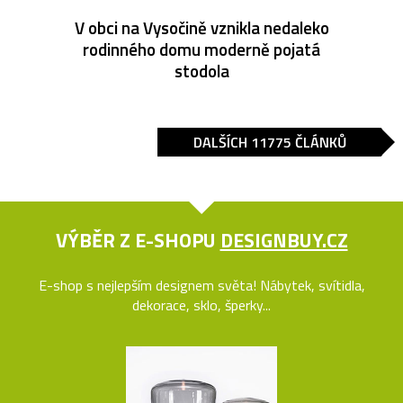
V obci na Vysočině vznikla nedaleko
rodinného domu moderně pojatá
stodola
DALŠÍCH 11775 ČLÁNKŮ
VÝBĚR Z E-SHOPU
DESIGNBUY.CZ
E-shop s nejlepším designem světa! Nábytek, svítidla,
dekorace, sklo, šperky...