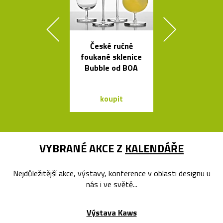
České ručně
Výkonné cy
foukané sklenice
svítilny o
Bubble od BOA
Bookma
koupit
koupit
VYBRANÉ AKCE Z
KALENDÁŘE
Nejdůležitější akce, výstavy, konference v oblasti designu u
nás i ve světě...
Výstava Kaws