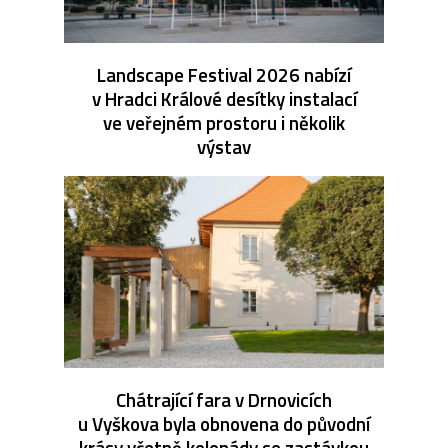
Landscape Festival 2026 nabízí
v Hradci Králové desítky instalací
ve veřejném prostoru i několik
výstav
Chátrající fara v Drnovicích
u Vyškova byla obnovena do původní
krásy včetně kolonády se zastávkou