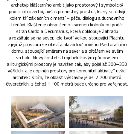
archetyp klášterního ambit jako prostorový i symbolický
prvek: introvertní, avšak propustný prostor, který se odvíjí
kolem tří základních dimenzí – péče, dialogu a duchovního
hledání. Klášter je ohraničen otevřenou kolonádou podél
stran Cardo a Decumanus, která obklopuje Zahradu
a rozšiřuje se na sever, kde tvoří velkou stoupající Plachtu,
v jejímž prostoru se otevírá hlavní loď nového Pastoračního
domu, stoupající směrem na sever a s oltářem ve svém
vrcholu. Nový kostel s trojúhelníkovým půdorysem
a liturgickými prostory je navržen tak, aby pojal až 300–350
věřících, a je doplněn prostory pro komunitní aktivity,“ uvádí
architekt s tím, že oblast výstavby je asi 2 700 metrů
čtverečních, z čehož 1 100 metrů bude určeno pro veřejnost.