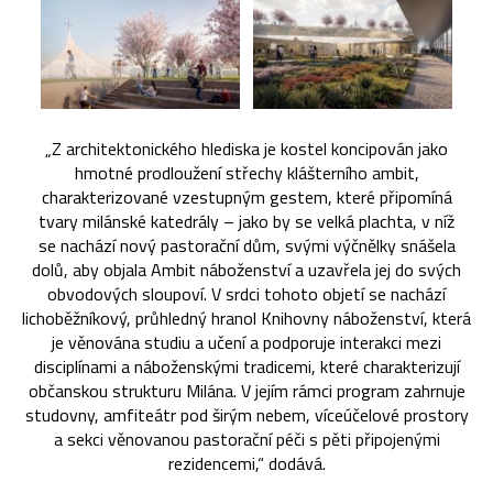
„Z architektonického hlediska je kostel koncipován jako
hmotné prodloužení střechy klášterního ambit,
charakterizované vzestupným gestem, které připomíná
tvary milánské katedrály – jako by se velká plachta, v níž
se nachází nový pastorační dům, svými výčnělky snášela
dolů, aby objala Ambit náboženství a uzavřela jej do svých
obvodových sloupoví. V srdci tohoto objetí se nachází
lichoběžníkový, průhledný hranol Knihovny náboženství, která
je věnována studiu a učení a podporuje interakci mezi
disciplínami a náboženskými tradicemi, které charakterizují
občanskou strukturu Milána. V jejím rámci program zahrnuje
studovny, amfiteátr pod širým nebem, víceúčelové prostory
a sekci věnovanou pastorační péči s pěti připojenými
rezidencemi,“ dodává.