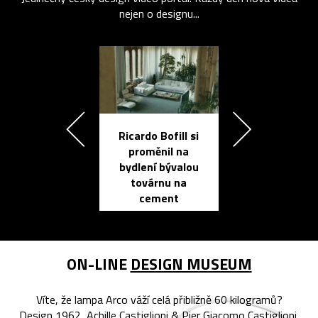
nejen o designu...
Ricardo Bofill si
Přichází ten
proměnil na
propracovan
bydlení bývalou
elektronic
továrnu na
zápisník
cement
reMarkable
ON-LINE
DESIGN MUSEUM
Víte, že lampa Arco váží celá přibližně 60 kilogramů?
Design 1962, Achille Castiglioni & Pier Giacomo Castiglioni,