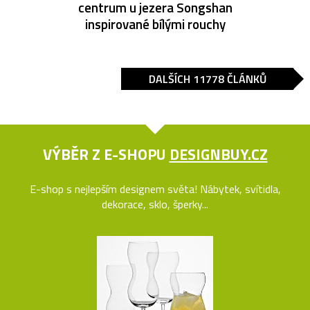
centrum u jezera Songshan
inspirované bílými rouchy
DALŠÍCH 11778 ČLÁNKŮ
VÝBĚR Z E-SHOPU
DESIGNBUY.CZ
E-shop s nejlepším designem světa! Nábytek, svítidla,
dekorace, sklo, šperky...