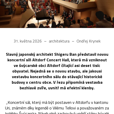
31. května 2026
architektura
Ondřej Krynek
Slavný japonský architekt Shigeru Ban představil novou
koncertní síň Altdorf Concert Hall, která má vzniknout
ve švýcarské obci Altdorf čítající asi deset tisíc
obyvatel. Nejedná se o novou stavbu, ale jakousi
vestavbu koncertního sálu do stávající historické
budovy v centru obce. V řezu připomíná vestavba
bezhlavé zvíře, uvnitř má efektní klenby.
„Koncertní sál, který má být postaven v Altdorfu v kantonu
Uri, známém díky legendě o Vilému Tellovi a považovaném za
kolébku Švýcarska. Návrh plně zachovává vnější stěny bývalé