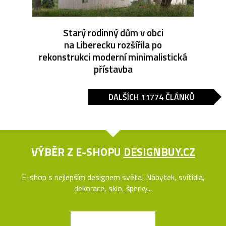
Starý rodinný dům v obci
na Liberecku rozšířila po
rekonstrukci moderní minimalistická
přístavba
DALŠÍCH 11774 ČLÁNKŮ
VÝBĚR Z E-SHOPU
DESIGNBUY.CZ
E-shop s nejlepším designem světa! Nábytek, svítidla,
dekorace, sklo, šperky...