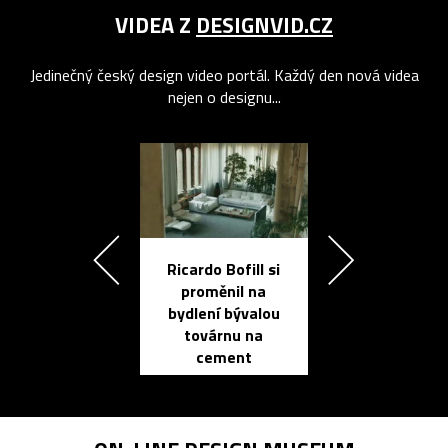
VIDEA Z
DESIGNVID.CZ
Jedinečný český design video portál. Každý den nová videa
nejen o designu...
Ricardo Bofill si
Přichází ten
proměnil na
propracovan
bydlení bývalou
elektronic
továrnu na
zápisník
cement
reMarkable