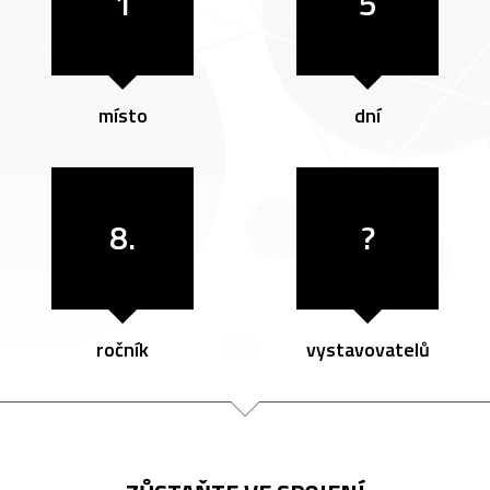
1
5
místo
dní
8.
?
ročník
vystavovatelů