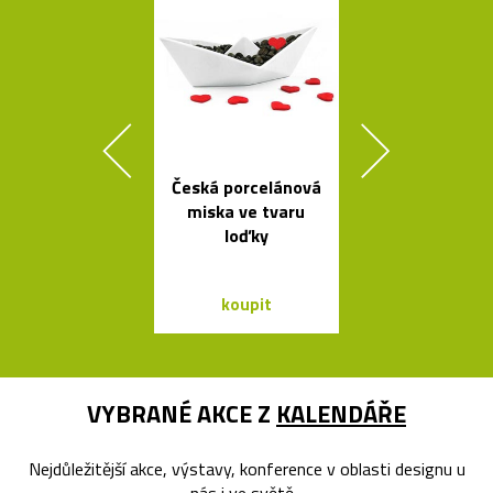
Česká porcelánová
Stolek Tabl
miska ve tvaru
kovovou desk
loďky
tvaru mís
koupit
koupit
VYBRANÉ AKCE Z
KALENDÁŘE
Nejdůležitější akce, výstavy, konference v oblasti designu u