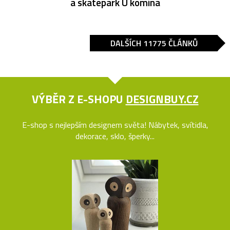
a skatepark U komína
DALŠÍCH 11775 ČLÁNKŮ
VÝBĚR Z E-SHOPU
DESIGNBUY.CZ
E-shop s nejlepším designem světa! Nábytek, svítidla,
dekorace, sklo, šperky...