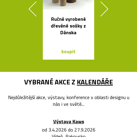
Ručně vyrobené
Výkonné cy
dřevěné sošky z
svítilny o
Dánska
Bookma
koupit
koupit
VYBRANÉ AKCE Z
KALENDÁŘE
Nejdůležitější akce, výstavy, konference v oblasti designu u
nás i ve světě...
Výstava Kaws
od 3.4.2026 do 27.9.2026
Vídeň, Rakousko