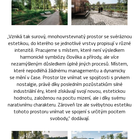
„Vzniká tak surový, mnohovrstevnatý prostor se svéráznou
estetikou, do kterého se jednotlivé vrstvy propisují v různé
intenzitě. Pracujeme s místem, které není výsledkem
harmonické symbiózy člověka a přírody, ale více
nezamýšleným důsledkem úplně jiných procesů. Místem,
které nepodléhá žádnému managementu a dynamicky
se mění v čase. Prostor lze vnímat ve spojitosti s prvkem
nostalgie, právě díky posledním pozůstatkům silné
industriální éry, které získávají svojí novou, estetickou
hodnotu, založenou na pocitu mizení, ale i díky svému
narativnímu charakteru. Zároveň lze ale svébytnou estetiku
tohoto prostoru vnímat ve spojení s určitým pocitem
svobody,“ dodávají.