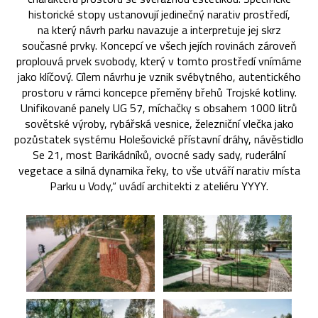
historické stopy ustanovují jedinečný narativ prostředí,
na který návrh parku navazuje a interpretuje jej skrz
současné prvky. Koncepcí ve všech jejích rovinách zároveň
proplouvá prvek svobody, který v tomto prostředí vnímáme
jako klíčový. Cílem návrhu je vznik svébytného, autentického
prostoru v rámci koncepce přeměny břehů Trojské kotliny.
Unifikované panely UG 57, míchačky s obsahem 1000 litrů
sovětské výroby, rybářská vesnice, železniční vlečka jako
pozůstatek systému Holešovické přístavní dráhy, návěstidlo
Se 21, most Barikádníků, ovocné sady sady, ruderální
vegetace a silná dynamika řeky, to vše utváří narativ místa
Parku u Vody,“ uvádí architekti z ateliéru YYYY.