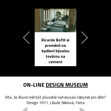
Ricardo Bofill si
Přichází ten
proměnil na
propracovan
bydlení bývalou
elektronic
továrnu na
zápisník
cement
reMarkable
ON-LINE
DESIGN MUSEUM
Víte, že Buvol měl být původně nafukovací nábytek pro děti?
Design 1971, Libuše Niklová, Fatra