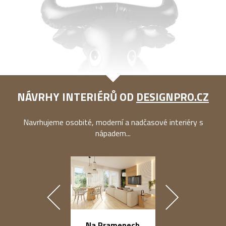
NÁVRHY INTERIÉRŮ OD
DESIGNPRO.CZ
Navrhujeme osobité, moderní a nadčasové interiéry s
nápadem...
náměstí Na Ba
Na Pramenech