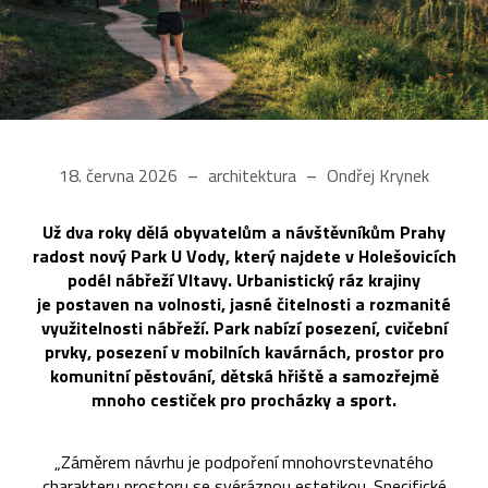
18. června 2026
architektura
Ondřej Krynek
Už dva roky dělá obyvatelům a návštěvníkům Prahy
radost nový Park U Vody, který najdete v Holešovicích
podél nábřeží Vltavy. Urbanistický ráz krajiny
je postaven na volnosti, jasné čitelnosti a rozmanité
využitelnosti nábřeží. Park nabízí posezení, cvičební
prvky, posezení v mobilních kavárnách, prostor pro
komunitní pěstování, dětská hřiště a samozřejmě
mnoho cestiček pro procházky a sport.
„Záměrem návrhu je podpoření mnohovrstevnatého
charakteru prostoru se svéráznou estetikou. Specifické