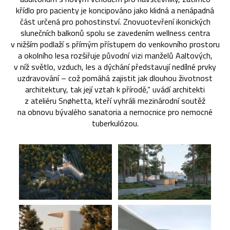
křídlo pro pacienty je koncipováno jako klidná a nenápadná
část určená pro pohostinství. Znovuotevření ikonických
slunečních balkonů spolu se zavedením wellness centra
v nižším podlaží s přímým přístupem do venkovního prostoru
a okolního lesa rozšiřuje původní vizi manželů Aaltových,
v níž světlo, vzduch, les a dýchání představují nedílné prvky
uzdravování – což pomáhá zajistit jak dlouhou životnost
architektury, tak její vztah k přírodě,“ uvádí architekti
z ateliéru Snøhetta, kteří vyhráli mezinárodní soutěž
na obnovu bývalého sanatoria a nemocnice pro nemocné
tuberkulózou.