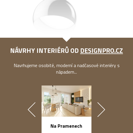
NÁVRHY INTERIÉRŮ OD
DESIGNPRO.CZ
Navrhujeme osobité, moderní a nadčasové interiéry s
nápadem...
náměstí Na Ba
Na Pramenech