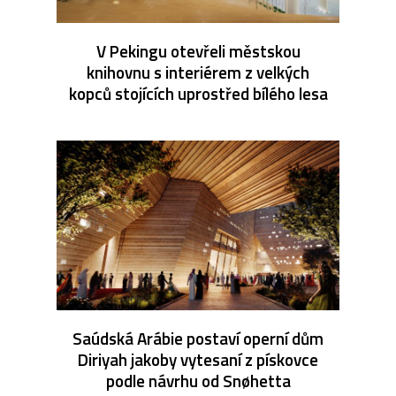
V Pekingu otevřeli městskou
knihovnu s interiérem z velkých
kopců stojících uprostřed bílého lesa
Saúdská Arábie postaví operní dům
Diriyah jakoby vytesaní z pískovce
podle návrhu od Snøhetta