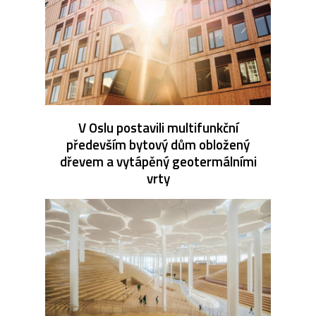
V Oslu postavili multifunkční
především bytový dům obložený
dřevem a vytápěný geotermálními
vrty