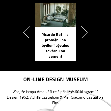
Ricardo Bofill si
Přichází ten
proměnil na
propracovan
bydlení bývalou
elektronic
továrnu na
zápisník
cement
reMarkable
ON-LINE
DESIGN MUSEUM
Víte, že lampa Arco váží celá přibližně 60 kilogramů?
Design 1962, Achille Castiglioni & Pier Giacomo Castiglioni,
Flos