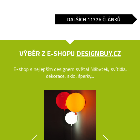
DALŠÍCH 11776 ČLÁNKŮ
VÝBĚR Z E-SHOPU
DESIGNBUY.CZ
E-shop s nejlepším designem světa! Nábytek, svítidla,
dekorace, sklo, šperky...