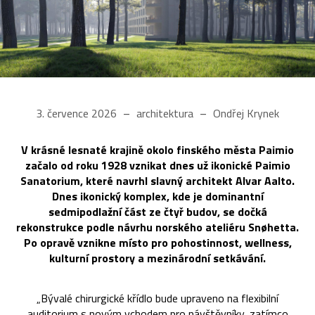
3. července 2026
architektura
Ondřej Krynek
V krásné lesnaté krajině okolo finského města Paimio
začalo od roku 1928 vznikat dnes už ikonické Paimio
Sanatorium, které navrhl slavný architekt Alvar Aalto.
Dnes ikonický komplex, kde je dominantní
sedmipodlažní část ze čtyř budov, se dočká
rekonstrukce podle návrhu norského ateliéru Snøhetta.
Po opravě vznikne místo pro pohostinnost, wellness,
kulturní prostory a mezinárodní setkávání.
„Bývalé chirurgické křídlo bude upraveno na flexibilní
auditorium s novým vchodem pro návštěvníky, zatímco