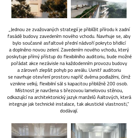
„Jednou ze zvažovaných strategií je přiblížit přírodu k zadní
fasádě budovy zavedením nového vchodu. Navrhuje se, aby
bylo současné asfaltové přední nádvoří pokryto břidlicí
a doplněno novou zelení. Zavedením nového vchodu, který
poskytuje přímý přístup do flexibilního auditoriu, bude možné
pořádat akce nezávisle na každodenním provozu budovy
a zároveň zlepšit pohyb po areálu. Uvnitř auditoriu
se navrhuje otevření prostoru napříč dvěma podlažími, čímž
vznikne velký, flexibilní sál s kapacitou přibližně 200 osob.
Místnost je navržena s březovou lamelovou stěnou,
odkazující na architektonický jazyk manželů Aaltových, která
integruje jak technické instalace, tak akustické vlastnosti,“
dodávají.