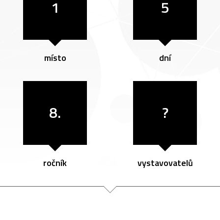
1
5
místo
dní
8.
?
ročník
vystavovatelů