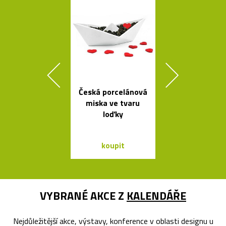
Česká porcelánová
Český set ka
miska ve tvaru
se sklenic
loďky
Ondine
koupit
koupit
VYBRANÉ AKCE Z
KALENDÁŘE
Nejdůležitější akce, výstavy, konference v oblasti designu u