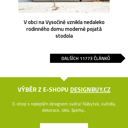
V obci na Vysočině vznikla nedaleko
rodinného domu moderně pojatá
stodola
DALŠÍCH 11773 ČLÁNKŮ
VÝBĚR Z E-SHOPU
DESIGNBUY.CZ
E-shop s nejlepším designem světa! Nábytek, svítidla,
dekorace, sklo, šperky...