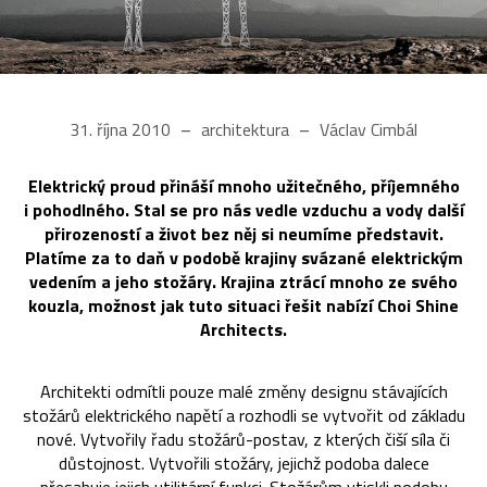
31. října 2010
architektura
Václav Cimbál
Elektrický proud přináší mnoho užitečného, příjemného
i pohodlného. Stal se pro nás vedle vzduchu a vody další
přirozeností a život bez něj si neumíme představit.
Platíme za to daň v podobě krajiny svázané elektrickým
vedením a jeho stožáry. Krajina ztrácí mnoho ze svého
kouzla, možnost jak tuto situaci řešit nabízí Choi Shine
Architects.
Architekti odmítli pouze malé změny designu stávajících
stožárů elektrického napětí a rozhodli se vytvořit od základu
nové. Vytvořily řadu stožárů-postav, z kterých čiší síla či
důstojnost. Vytvořili stožáry, jejichž podoba dalece