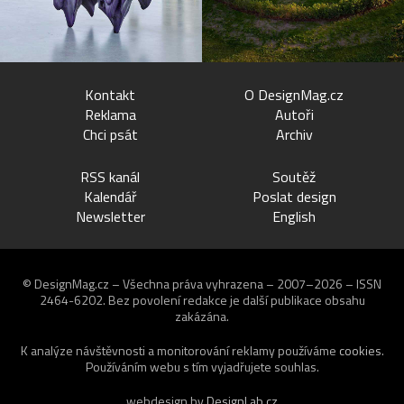
Kontakt
O DesignMag.cz
Reklama
Autoři
Chci psát
Archiv
RSS kanál
Soutěž
Kalendář
Poslat design
Newsletter
English
© DesignMag.cz – Všechna práva vyhrazena – 2007–2026 – ISSN
2464-6202.
Bez povolení redakce je další publikace obsahu
zakázána.
K analýze návštěvnosti a monitorování reklamy používáme
cookies
.
Používáním webu s tím vyjadřujete souhlas.
webdesign by
DesignLab.cz