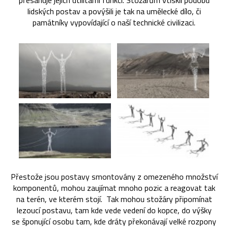
přesahuje jejich utilitární funkci. Stožárům vtiskli podobu
lidských postav a povýšili je tak na umělecké dílo, či
památníky vypovídající o naší technické civilizaci.
Přestože jsou postavy smontovány z omezeného množství
komponentů, mohou zaujímat mnoho pozic a reagovat tak
na terén, ve kterém stojí. Tak mohou stožáry připomínat
lezoucí postavu, tam kde vede vedení do kopce, do výšky
se šponující osobu tam, kde dráty překonávají velké rozpony