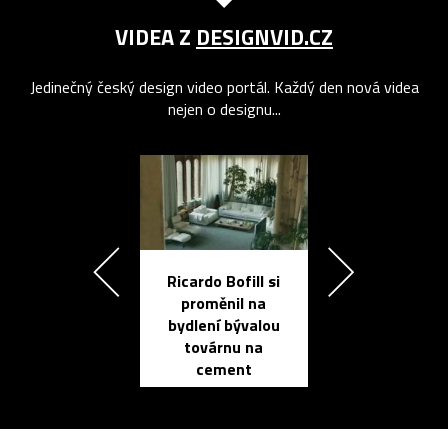
VIDEA Z
DESIGNVID.CZ
Jedinečný český design video portál. Každý den nová videa
nejen o designu...
Ricardo Bofill si
Přichází ten
proměnil na
propracovan
bydlení bývalou
elektronic
továrnu na
zápisník
cement
reMarkable