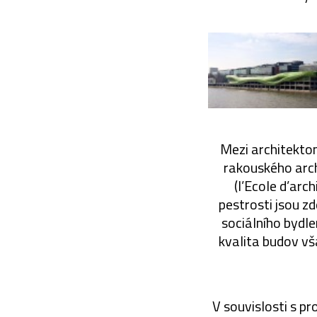
Mezi architekto
rakouského arch
(l’Ecole d’arc
pestrosti jsou z
sociálního bydle
kvalita budov vš
V souvislosti s pr