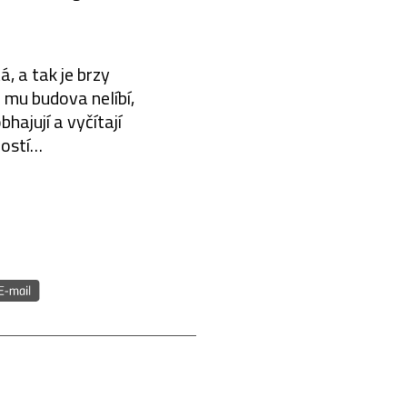
, a tak je brzy
 mu budova nelíbí,
hajují a vyčítají
ností…