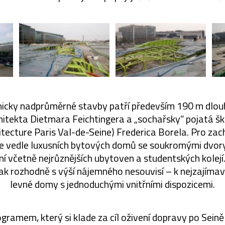
nicky nadprůměrné stavby patří především 190 m dlouh
itekta Dietmara Feichtingera a „sochařsky“ pojatá šk
hitecture Paris Val-de-Seine) Frederica Borela. Pro zac
de vedle luxusních bytových domů se soukromými dvor
ní včetně nejrůznějších ubytoven a studentských kolejí
ak rozhodně s výší nájemného nesouvisí – k nejzajímav
levné domy s jednoduchými vnitřními dispozicemi.
ogramem, který si klade za cíl oživení dopravy po Seině a