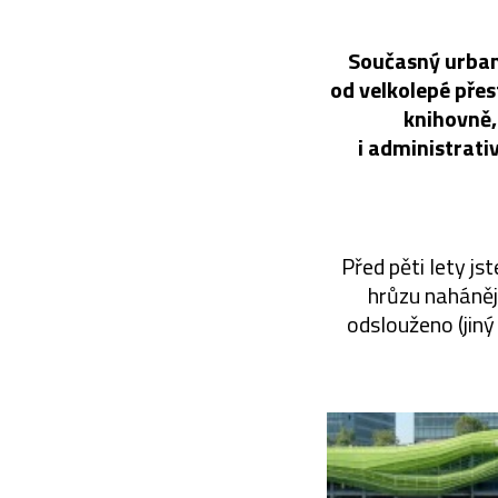
Současný urbani
od velkolepé pře
knihovně,
i administrati
Před pěti lety js
hrůzu nahánějí
odslouženo (jiný