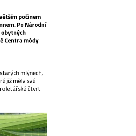
ejvětším počinem
annem. Po Národní
a obytných
obě Centra módy
e starých mlýnech,
ré již měly své
roletářské čtvrti