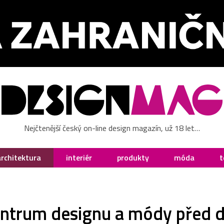
Nejčtenější český on-line design magazín, už 18 let…
architektura
interiér
produkty
móda
t
entrum designu a módy před