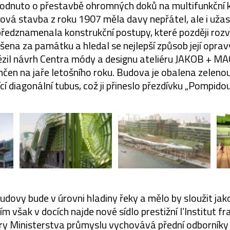
hodnuto o přestavbě ohromných doků na multifunkční k
vá stavba z roku 1907 měla davy nepřátel, ale i uža
ředznamenala konstrukční postupy, které později rozvi
ena za památku a hledal se nejlepší způsob její opravy
ězil návrh Centra módy a designu ateliéru JAKOB + 
čen na jaře letošního roku. Budova je obalena zeleno
cí diagonální tubus, což ji přineslo přezdívku „Pompidou
budovy bude v úrovni hladiny řeky a mělo by sloužit jako
m však v docích najde nové sídlo prestižní l’Institut fr
ry Ministerstva průmyslu vychovává přední odborníky 