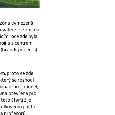
a zóna vymezená
evaleret se začala
ícím roce zde byla
ojila s centrem
 (Grands projects)
em, proto se zde
který se rozhodl
ominantou – model,
ovna otevřena pro
éto čtvrti žije
k celkovému počtu
 a profesorů.