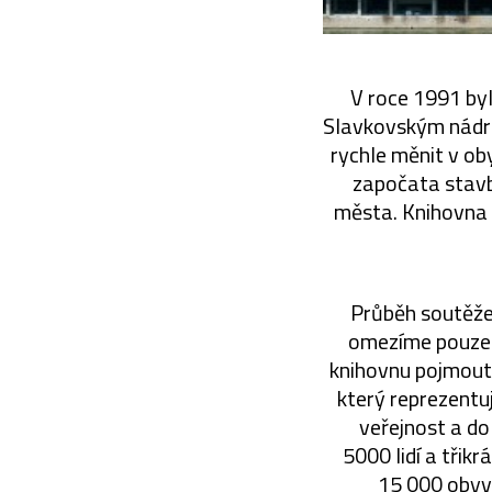
V roce 1991 by
Slavkovským nádra
rychle měnit v ob
započata stavb
města. Knihovna s
Průběh soutěže 
omezíme pouze n
knihovnu pojmout 
který reprezentu
veřejnost a do
5000 lidí a třik
15 000 obyva