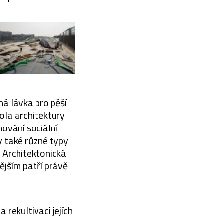
á lávka pro pěší
ola architektury
hování sociální
y také různé typy
. Architektonická
ějším patří právě
 rekultivaci jejích