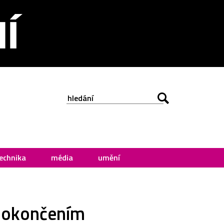
echnika
média
umění
 dokončením