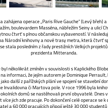
la zahájena operace „Paris Rive Gauche“ (Levý břeh) 
žím, boulevardem Masséna, nábřežím Seiny a ulicí Ch
ytnou čtvrť s plnou občanskou vybaveností. V následuj
a Národní knihovny a nové trasy metra, která čtvrť sp
e stala posledním z řady prestižních Velkých projektů
prezidenta Mitteranda.
byl několikrát zmíněn v souvislosti s Kaplického Blob
a informaci, že jejím autorem je Dominique Perrault, 
jako další z pařížských plání ve spojení se stavební d
je Invalidovna či Martova pole. V roce 1996 byla knih
 okolních domů se nastěhovali první obyvatelé. Dnes v t
rát více jich zde pracuje. Po dokončení celé operace se 
tel a 60 000 pracujících připojí ještě 30 000 studentů