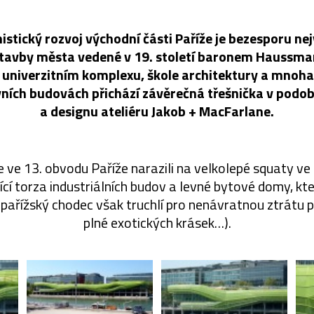
stický rozvoj východní části Paříže je bezesporu n
stavby města vedené v 19. století baronem Haussm
 univerzitním komplexu, škole architektury a mnoh
vních budovách přichází závěrečná třešnička v pod
a designu ateliéru Jakob + MacFarlane.
te ve 13. obvodu Paříže narazili na velkolepé squaty v
cí torza industriálních budov a levné bytové domy, kte
 pařížský chodec však truchlí pro nenávratnou ztrátu p
plné exotických krásek…).