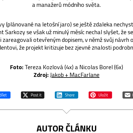
a manažerů módního světa.
y (plánované na letošní jaro) se ještě zdaleka nechystá
nt Sarkozy se však už minulý měsíc nechal slyšet, že se
i zareagovali otevřeným dopisem, v němž svůj návrh ob
dentovi, že projekt kritizuje bez zjevné znalosti podrob
Foto:
Tereza Kozlová (4x) a Nicolas Borel (6x)
Zdroj:
Jakob + MacFarlane
AUTOR ČLÁNKU