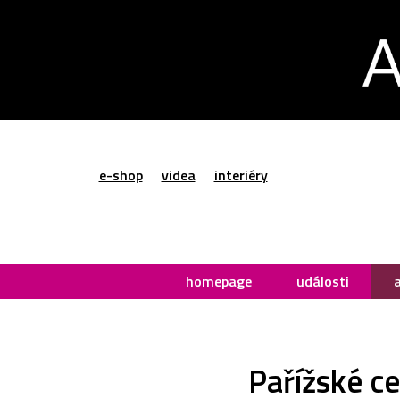
e-shop
videa
interiéry
homepage
události
Pařížské c