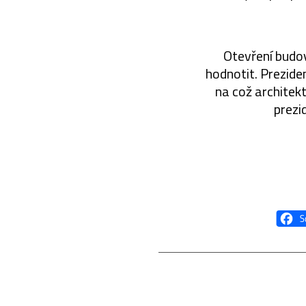
Otevření budov
hodnotit. Prezide
na což architekt
prezi