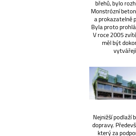
břehů, bylo roz
Monstrózní betono
a prokazatelně p
Byla proto prohláš
V roce 2005 zvít
měl být dokon
vytvářejí
Nejnižší podlaží 
dopravy. Předevší
který za podpo