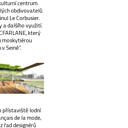
ulturní centrum.
slých obdivovatelů
nul Le Corbusier.
 a dalšího využití.
MACFARLANE, který
u moskytiérou
 v Seině“.
 přístaviště lodní
ançais de la mode,
z řad designérů