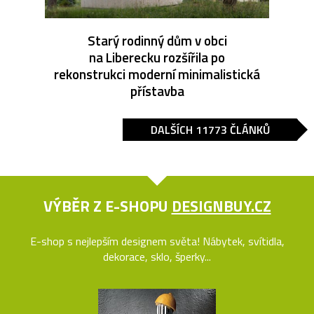
Starý rodinný dům v obci
na Liberecku rozšířila po
rekonstrukci moderní minimalistická
přístavba
DALŠÍCH 11773 ČLÁNKŮ
VÝBĚR Z E-SHOPU
DESIGNBUY.CZ
E-shop s nejlepším designem světa! Nábytek, svítidla,
dekorace, sklo, šperky...