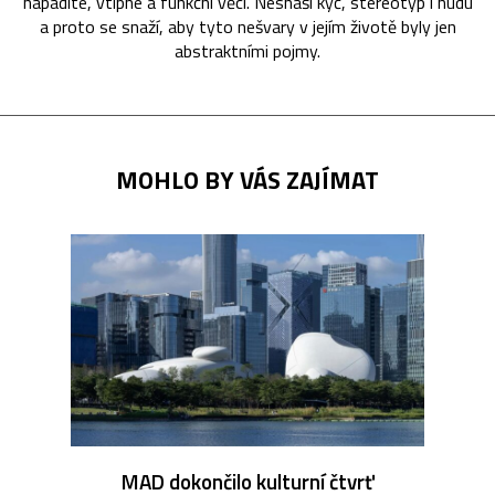
nápadité, vtipné a funkční věci. Nesnáší kýč, stereotyp i nudu
a proto se snaží, aby tyto nešvary v jejím životě byly jen
abstraktními pojmy.
MOHLO BY VÁS ZAJÍMAT
MAD dokončilo kulturní čtvrť