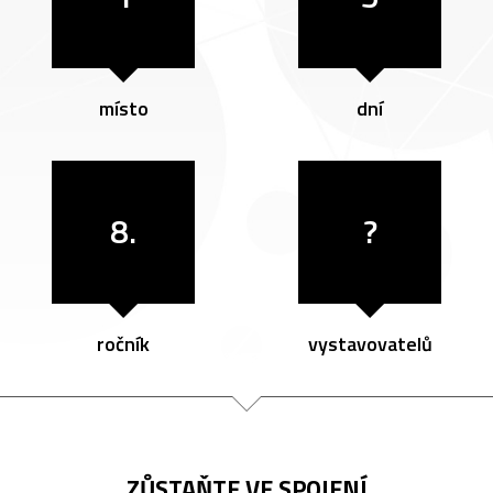
místo
dní
8.
?
ročník
vystavovatelů
ZŮSTAŇTE VE SPOJENÍ