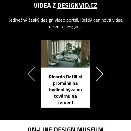
VIDEA Z
DESIGNVID.CZ
Jedinečný český design video portál. Každý den nová videa
nejen o designu...
Ricardo Bofill si
Přichází ten
proměnil na
propracovan
bydlení bývalou
elektronic
továrnu na
zápisník
cement
reMarkable
ON-LINE
DESIGN MUSEUM