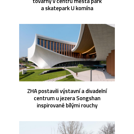
továrny v centru města park
a skatepark U komína
ZHA postavili výstavní a divadelní
centrum u jezera Songshan
inspirované bílými rouchy