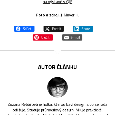
na výstavě v GJF
Foto a zdroj:
J. Mayer H.
AUTOR ČLÁNKU
Zuzana Rybářová je holka, kterou baví design a co se ráda
odlišuje. Studuje průmyslový design. Miluje praktické,