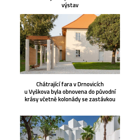
výstav
Chátrající fara v Drnovicích
u Vyškova byla obnovena do původní
krásy včetně kolonády se zastávkou