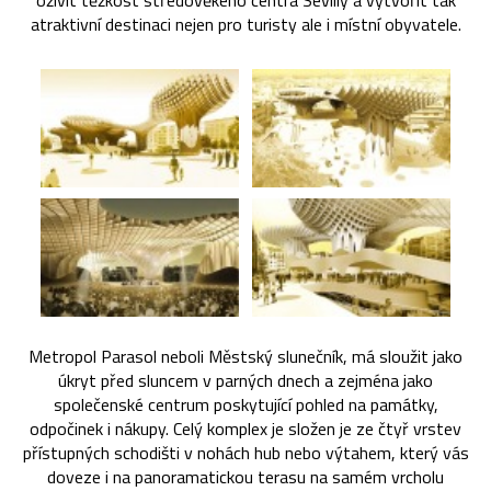
oživit těžkost středověkého centra Sevilly a vytvořit tak
atraktivní destinaci nejen pro turisty ale i místní obyvatele.
Metropol Parasol neboli Městský slunečník, má sloužit jako
úkryt před sluncem v parných dnech a zejména jako
společenské centrum poskytující pohled na památky,
odpočinek i nákupy. Celý komplex je složen je ze čtyř vrstev
přístupných schodišti v nohách hub nebo výtahem, který vás
doveze i na panoramatickou terasu na samém vrcholu