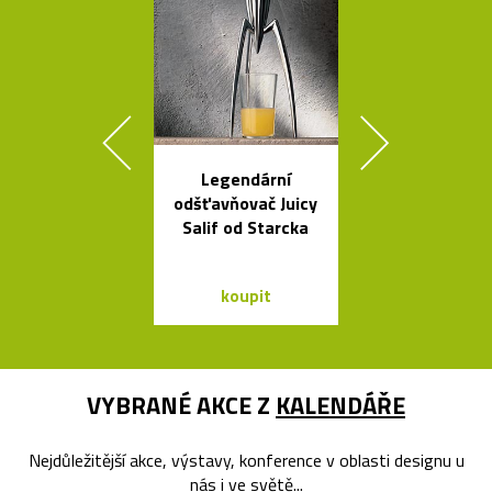
Legendární
Nezávadné l
odšťavňovač Juicy
na vodu od K
Salif od Starcka
Rashida
koupit
koupit
VYBRANÉ AKCE Z
KALENDÁŘE
Nejdůležitější akce, výstavy, konference v oblasti designu u
nás i ve světě...