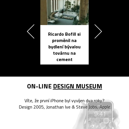
Ricardo Bofill si
Přichází ten
proměnil na
propracovan
bydlení bývalou
elektronic
továrnu na
zápisník
cement
reMarkable
ON-LINE
DESIGN MUSEUM
Víte, že první iPhone byl vyvíjen dva roky?
Design 2005, Jonathan Ive & Steve Jobs, Apple