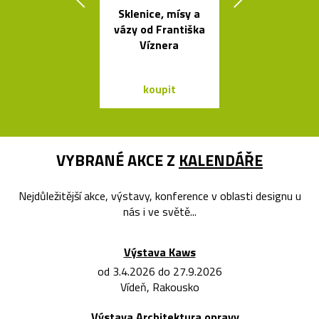
Sklenice, mísy a
Načechran
vázy od Františka
měkké svíti
Víznera
Cloud od Geh
koupit
koupit
VYBRANÉ AKCE Z
KALENDÁŘE
Nejdůležitější akce, výstavy, konference v oblasti designu u
nás i ve světě...
Výstava Kaws
od 3.4.2026 do 27.9.2026
Vídeň, Rakousko
Výstava Architektura opravy