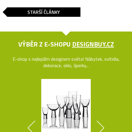
STARŠÍ ČLÁNKY
VÝBĚR Z E-SHOPU
DESIGNBUY.CZ
E-shop s nejlepším designem světa! Nábytek, svítidla,
dekorace, sklo, šperky...