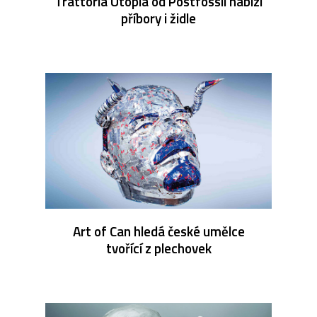
Trattoria Utopia od Postfossil nabízí
příbory i židle
Art of Can hledá české umělce
tvořící z plechovek