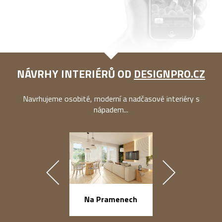
NÁVRHY INTERIÉRŮ OD
DESIGNPRO.CZ
Navrhujeme osobité, moderní a nadčasové interiéry s
nápadem...
náměstí Na Ba
Na Pramenech