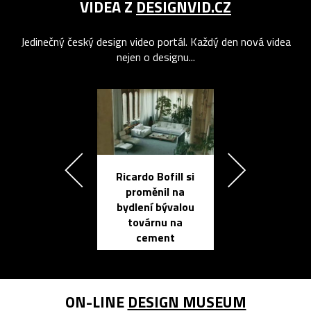
VIDEA Z
DESIGNVID.CZ
Jedinečný český design video portál. Každý den nová videa
nejen o designu...
Ricardo Bofill si
Přichází ten
proměnil na
propracovan
bydlení bývalou
elektronic
továrnu na
zápisník
cement
reMarkable
ON-LINE
DESIGN MUSEUM