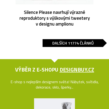
Silence Please navrhují výrazné
reproduktory s výškovými tweetery
v designu amplionu
DALŠÍCH 11774 ČLÁNKŮ
VÝBĚR Z E-SHOPU
DESIGNBUY.CZ
E-shop s nejlepším designem světa! Nábytek, svítidla,
dekorace, sklo, šperky...