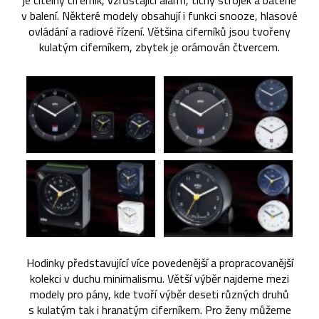
je čitelný ciferník, vzrůstající alarm, tichý strojek a baterie
v balení. Některé modely obsahují i funkci snooze, hlasové
ovládání a radiové řízení. Většina ciferníků jsou tvořeny
kulatým ciferníkem, zbytek je orámován čtvercem.
Hodinky představující více povedenější a propracovanější
kolekci v duchu minimalismu. Větší výběr najdeme mezi
modely pro pány, kde tvoří výběr deseti různých druhů
s kulatým tak i hranatým ciferníkem. Pro ženy můžeme