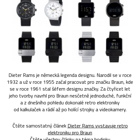
Dieter Rams je německá legenda designu. Narodil se v roce
1932 a už v roce 1955 začal pracovat pro značku Braun, kde
se v roce 1961 stal šéfem designu značky. Za čtyřicet let
jeho tvorby navrhl pro Braun nesčetně jednoduché, funkční
a z dnešního pohledu dokonalé retro elektroniky
od kalkulaček a rádií až po holící strojky a videokamery.
Čtěte samostatný článek
Dieter Rams vystavuje retro
elektroniku pro Braun
Čtěte všechny články na téma
hodinky