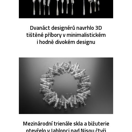
Dvanáct designérů navrhlo 3D
tištěné příbory v minimalistickém
i hodně divokém designu
Mezinárodní trienále skla a bižuterie
otevřelo v Jablonci nad Nisou čtyři