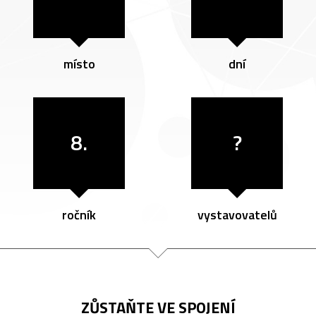
místo
dní
8.
?
ročník
vystavovatelů
ZŮSTAŇTE VE SPOJENÍ