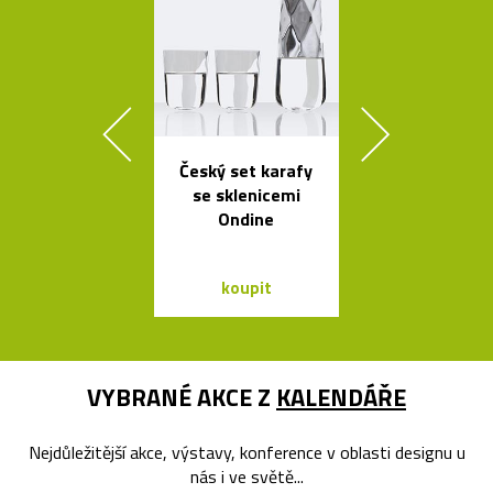
Český set karafy
České křišťá
se sklenicemi
sklenice 
Ondine
britskéh
designér
koupit
koupit
VYBRANÉ AKCE Z
KALENDÁŘE
Nejdůležitější akce, výstavy, konference v oblasti designu u
nás i ve světě...