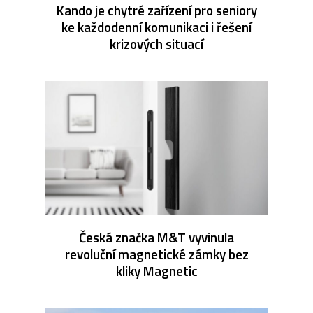
Kando je chytré zařízení pro seniory
ke každodenní komunikaci i řešení
krizových situací
Česká značka M&T vyvinula
revoluční magnetické zámky bez
kliky Magnetic