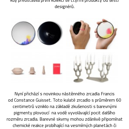
kdy představila první kolekci se čtyřmi produkty od šesti
designérů.
Nyní přichází s novinkou nástěnného zrcadla Francis
od Constance Guisset. Toto kulaté zrcadlo s průměrem 60
centimetrů vzniklo na základě zkušenosti s barevnými
pigmenty plovoucí na vodě vyvolávající pocit dalšího
rozměru zrcadla. Barevné skvrny mohou zdánlivě připomínat
chemické reakce probíhající na vesmírných planetách či