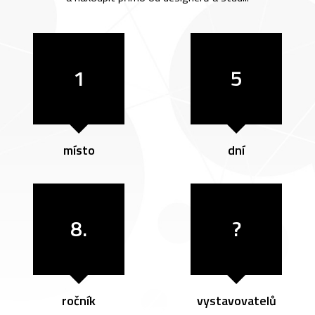
1
5
místo
dní
8.
?
ročník
vystavovatelů