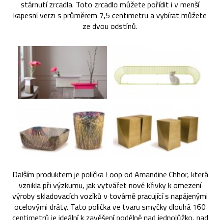
stárnutí zrcadla. Toto zrcadlo můžete pořídit i v menší
kapesní verzi s průměrem 7,5 centimetru a vybírat můžete
ze dvou odstínů.
Dalším produktem je polička Loop od Amandine Chhor, která
vznikla při výzkumu, jak vytvářet nové křivky k omezení
výroby skladovacích vozíků v továrně pracující s napájenými
ocelovými dráty. Tato polička ve tvaru smyčky dlouhá 160
centimetrů je ideální k zavěšení podélně nad jednolůžko, nad