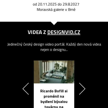
od 20.11.2025 do 29.8.2027
Moravská galerie v Brně
VIDEA Z
DESIGNVID.CZ
Jedinečný český design video portál. Každý den nová videa
nejen o designu...
Ricardo Bofill si
Přichází ten
proměnil na
propracovan
bydlení bývalou
elektronic
továrnu na
zápisník