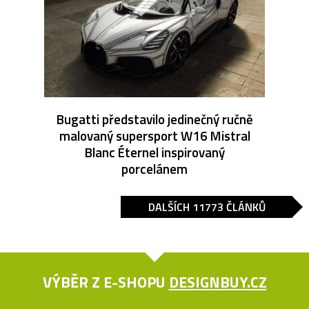
Bugatti představilo jedinečný ručně
malovaný supersport W16 Mistral
Blanc Éternel inspirovaný
porcelánem
DALŠÍCH 11773 ČLÁNKŮ
VÝBĚR Z E-SHOPU
DESIGNBUY.CZ