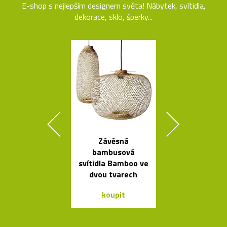
E-shop s nejlepším designem světa! Nábytek, svítidla,
dekorace, sklo, šperky...
Závěsná
Luxusní kulat
bambusová
oválný stůl B
svítidla Bamboo ve
od Bontempi
dvou tvarech
koupit
koupit