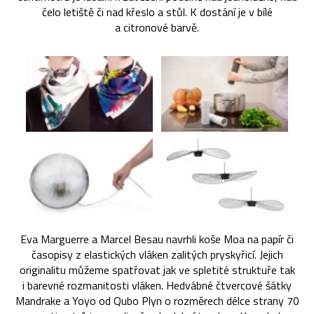
čelo letiště či nad křeslo a stůl. K dostání je v bílé
a citronové barvě.
Eva Marguerre a Marcel Besau navrhli koše Moa na papír či
časopisy z elastických vláken zalitých pryskyřicí. Jejich
originalitu můžeme spatřovat jak ve spletité struktuře tak
i barevné rozmanitosti vláken. Hedvábné čtvercové šátky
Mandrake a Yoyo od Qubo Plyn o rozměrech délce strany 70