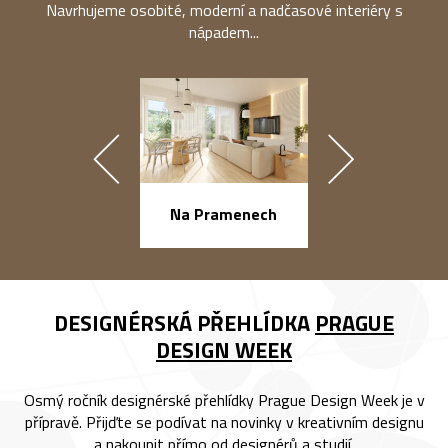
Navrhujeme osobité, moderní a nadčasové interiéry s
nápadem...
náměstí Na Ba
Na Pramenech
DESIGNÉRSKÁ PŘEHLÍDKA
PRAGUE
DESIGN WEEK
Osmý ročník designérské přehlídky Prague Design Week je v
přípravě. Přijďte se podívat na novinky v kreativním designu
a nakoupit přímo od designérů a studií.