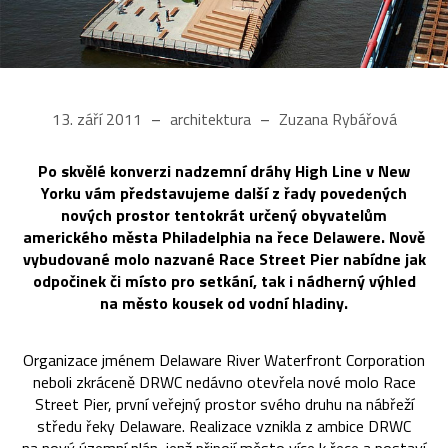
13. září 2011
architektura
Zuzana Rybářová
Po skvělé konverzi nadzemní dráhy High Line v New
Yorku vám představujeme další z řady povedených
nových prostor tentokrát určený obyvatelům
amerického města Philadelphia na řece Delawere. Nově
vybudované molo nazvané Race Street Pier nabídne jak
odpočinek či místo pro setkání, tak i nádherný výhled
na město kousek od vodní hladiny.
Organizace jménem Delaware River Waterfront Corporation
neboli zkráceně DRWC nedávno otevřela nové molo Race
Street Pier, první veřejný prostor svého druhu na nábřeží
středu řeky Delaware. Realizace vznikla z ambice DRWC