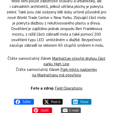
Molo není pouze záležitostí stavařů a urbanistiky, ale
i zahradních architektů, jelikož většina plochy je pokryta
zelení. Také jsou zde osázeny bílé duby určené původně pro
nové World Trade Center v New Yorku. Zbývající část mola
je pokryta dlažbou z rekultivovaného plastu a dřeva.
Osvětlení je zajištěno jednak zespodu Ben Franklinova
mostu, z nižší části zábradlí mola a také pomocí 200
osvětlení typu LED umístěném v dlažbě. Bezpečnost
zaručuje zábradlí se sklonem 65 stupňů směrem k molu.
Čtěte samostatný článek
Manhattan otevřel druhou část
parku High Line
Čtěte samostatný článek
Park místo nadzemky
na Manhattanu má otevřeno
Foto a zdroj:
Field Operations