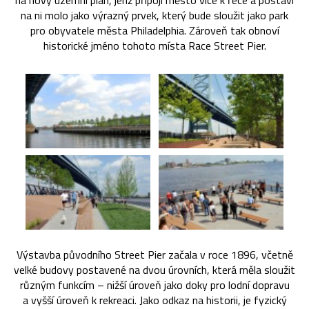
na nový územní plán, jenž připojí město více k řece a postaví
na ni molo jako výrazný prvek, který bude sloužit jako park
pro obyvatele města Philadelphia. Zároveň tak obnoví
historické jméno tohoto místa Race Street Pier.
Výstavba původního Street Pier začala v roce 1896, včetně
velké budovy postavené na dvou úrovních, která měla sloužit
různým funkcím – nižší úroveň jako doky pro lodní dopravu
a vyšší úroveň k rekreaci. Jako odkaz na historii, je fyzický