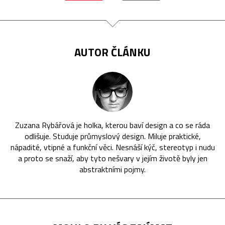
AUTOR ČLÁNKU
Zuzana Rybářová je holka, kterou baví design a co se ráda
odlišuje. Studuje průmyslový design. Miluje praktické,
nápadité, vtipné a funkční věci. Nesnáší kýč, stereotyp i nudu
a proto se snaží, aby tyto nešvary v jejím životě byly jen
abstraktními pojmy.