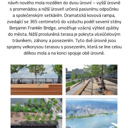
návrh nového mola rozdělen do dvou úrovní – vyšší úrovně
s promenádou a nižší úroveň určená pasivnímu odpočinku
a společenským setkáním. Dramatická kovová rampa,
zvedající se 365 centimetrů do vzduchu podél severní stěny
Benjamin Franklin Bridge, umožňuje vzácný výhled zpátky
do města. Nižší prosluněná terasa je pokryta víceúčelovým
trávníkem, záhony a posezením. Tyto dvě úrovně jsou
spojeny velkorysou terasou s posezením, která se line celou
délkou mola a na konci spojuje obě úrovně.