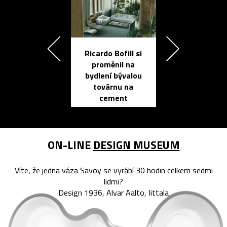
Ricardo Bofill si
Přichází ten
proměnil na
propracovan
bydlení bývalou
elektronic
továrnu na
zápisník
cement
reMarkable
ON-LINE
DESIGN MUSEUM
Víte, že jedna váza Savoy se vyrábí 30 hodin celkem sedmi
lidmi?
Design 1936, Alvar Aalto, Iittala