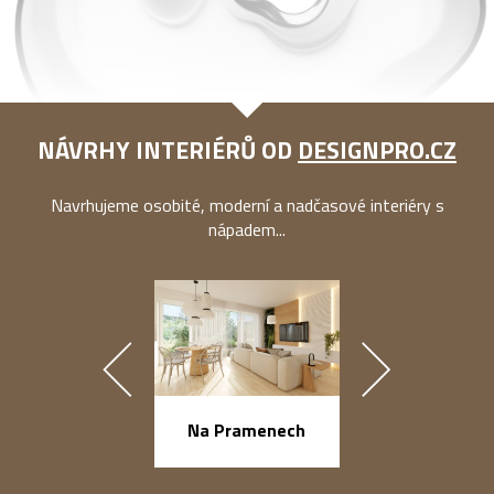
NÁVRHY INTERIÉRŮ OD
DESIGNPRO.CZ
Navrhujeme osobité, moderní a nadčasové interiéry s
nápadem...
náměstí Na Ba
Na Pramenech