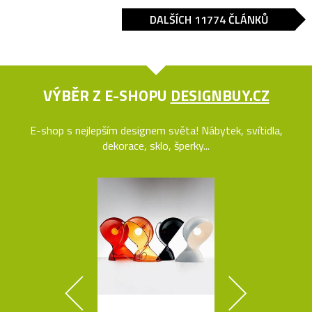
DALŠÍCH 11774 ČLÁNKŮ
VÝBĚR Z E-SHOPU
DESIGNBUY.CZ
E-shop s nejlepším designem světa! Nábytek, svítidla,
dekorace, sklo, šperky...