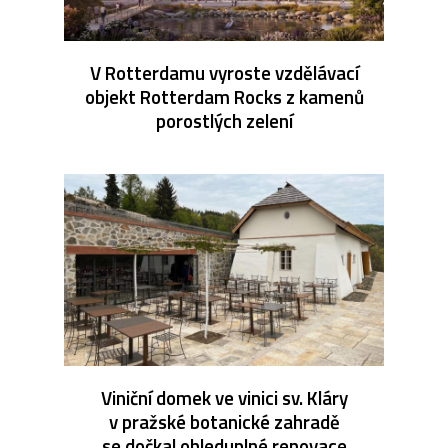
V Rotterdamu vyroste vzdělávací
objekt Rotterdam Rocks z kamenů
porostlých zelení
Viniční domek ve vinici sv. Kláry
v pražské botanické zahradě
se dočkal ohleduplné renovace