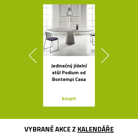
Jedinečný jídelní
Luxusní kulat
stůl Podium od
oválný stůl B
Bontempi Casa
od Bontempi
koupit
koupit
VYBRANÉ AKCE Z
KALENDÁŘE