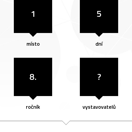
1
5
místo
dní
8.
?
ročník
vystavovatelů