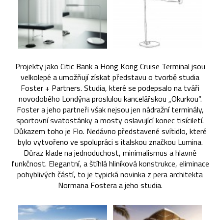
Projekty jako Citic Bank a Hong Kong Cruise Terminal jsou
velkolepé a umožňují získat představu o tvorbě studia
Foster + Partners. Studia, které se podepsalo na tváři
novodobého Londýna proslulou kancelářskou „Okurkou“.
Foster a jeho partneři však nejsou jen nádražní terminály,
sportovní svatostánky a mosty oslavující konec tisíciletí.
Důkazem toho je Flo. Nedávno představené svítidlo, které
bylo vytvořeno ve spolupráci s italskou značkou Lumina.
Důraz klade na jednoduchost, minimalismus a hlavně
funkčnost. Elegantní, a štíhlá hliníková konstrukce, eliminace
pohyblivých částí, to je typická novinka z pera architekta
Normana Fostera a jeho studia.