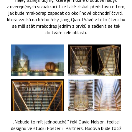
nejvýraznější dojmy, které je možné o budově nabýt
z uveřejněných vizualizací. Lze také získat představu o tom,
jak bude mrakodrap zapadat do okolí nové obchodní čtvrti,
která vzniká na břehu řeky Jiang Qian. Právě v této čtvrti by
se měl stát mrakodrap jedním z prvků a začlenit se tak
do tváře celé oblasti.
„Nebude to mít jednoduché,“ řekl David Nelson, ředitel
designu ve studiu Foster + Partners. Budova bude totiž