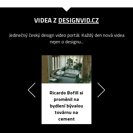
VIDEA Z
DESIGNVID.CZ
Jedinečný český design video portál. Každý den nová videa
nejen o designu...
Ricardo Bofill si
Přichází ten
proměnil na
propracovan
bydlení bývalou
elektronic
továrnu na
zápisník
cement
reMarkable