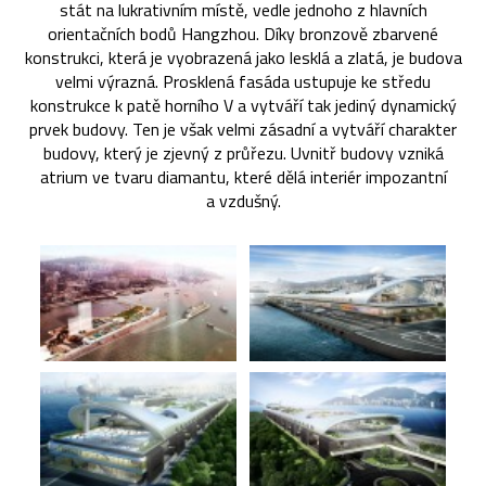
stát na lukrativním místě, vedle jednoho z hlavních
orientačních bodů Hangzhou. Díky bronzově zbarvené
konstrukci, která je vyobrazená jako lesklá a zlatá, je budova
velmi výrazná. Prosklená fasáda ustupuje ke středu
konstrukce k patě horního V a vytváří tak jediný dynamický
prvek budovy. Ten je však velmi zásadní a vytváří charakter
budovy, který je zjevný z průřezu. Uvnitř budovy vzniká
atrium ve tvaru diamantu, které dělá interiér impozantní
a vzdušný.