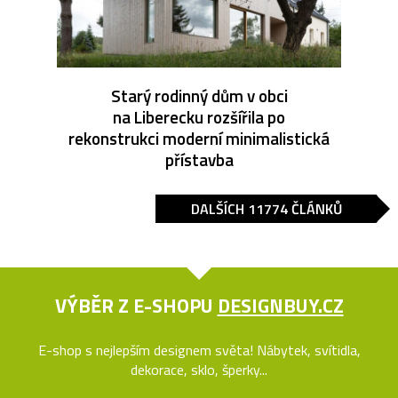
Starý rodinný dům v obci
na Liberecku rozšířila po
rekonstrukci moderní minimalistická
přístavba
DALŠÍCH 11774 ČLÁNKŮ
VÝBĚR Z E-SHOPU
DESIGNBUY.CZ
E-shop s nejlepším designem světa! Nábytek, svítidla,
dekorace, sklo, šperky...