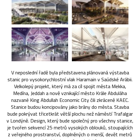
V neposlední řadě byla představena plánovaná výstavba
stanic pro vysokorychlostní vlak Haramain v Saúdské Arábii.
Velkolepý projekt, který má za cíl spojit města Mekka,
Medína, Jeddah a nově vznikající město Krále Abduláha
nazvané King Abdullah Economic City čili zkráceně KAEC.
Stanice budou koncipovány jako brány do města. Stavba
bude pokrývat třicetkrát větší plochu než náměstí Trafalgar
v Londýně. Design, který bude společný pro všechny stanice,
je tvořen sekvencí 25 metrů vysokých oblouků, stoupajících
z veřejného prostranství, doplněných o menší, devět metrů