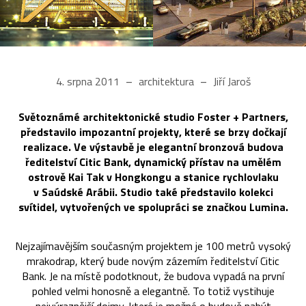
4. srpna 2011
architektura
Jiří Jaroš
Světoznámé architektonické studio Foster + Partners,
představilo impozantní projekty, které se brzy dočkají
realizace. Ve výstavbě je elegantní bronzová budova
ředitelství Citic Bank, dynamický přístav na umělém
ostrově Kai Tak v Hongkongu a stanice rychlovlaku
v Saúdské Arábii. Studio také představilo kolekci
svítidel, vytvořených ve spolupráci se značkou Lumina.
Nejzajímavějším současným projektem je 100 metrů vysoký
mrakodrap, který bude novým zázemím ředitelství Citic
Bank. Je na místě podotknout, že budova vypadá na první
pohled velmi honosně a elegantně. To totiž vystihuje