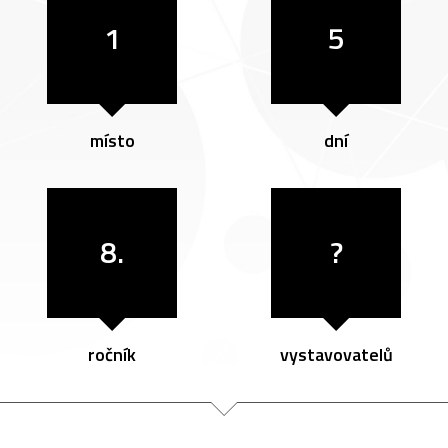
1
5
místo
dní
8.
?
ročník
vystavovatelů