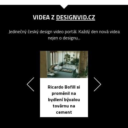
VIDEA Z
DESIGNVID.CZ
Jedinečný český design video portál. Každý den nová videa
nejen o designu...
Ricardo Bofill si
Přichází ten
proměnil na
propracovan
bydlení bývalou
elektronic
továrnu na
zápisník
cement
reMarkable