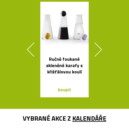
Ručně foukané
Kolekce sto
skleněné karafy s
stolků Mille
křišťálovou koulí
od Bontempi
koupit
koupit
VYBRANÉ AKCE Z
KALENDÁŘE