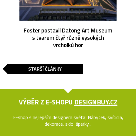
Foster postavil Datong Art Museum
s tvarem čtyř různě vysokých
vrcholků hor
STARŠÍ ČLÁNKY
VÝBĚR Z E-SHOPU
DESIGNBUY.CZ
E-shop s nejlepším designem světa! Nábytek, svítidla,
dekorace, sklo, šperky...