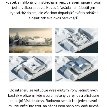
kostek s nakloněnými střechami, jenž ve svém spojení tvoří
jednu velkou budovu. Kovová fasáda nemá budit jen
krystalický dojem, ale všechno dopadající světlo odrážet
a dělat tak své okolí barevnější.
Do interiéru se vstupuje vyseknutými rohy jednotlivých
kostek v přízemí, kde jsou umístěny veřejnosti přístupné
muzejní části budovy. Budovou se pak line jeden hlavní
multifunkční prostor, na něhož jsou napojeny další pevně