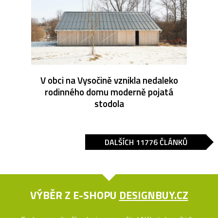
V obci na Vysočině vznikla nedaleko
rodinného domu moderně pojatá
stodola
DALŠÍCH 11776 ČLÁNKŮ
VÝBĚR Z E-SHOPU
DESIGNBUY.CZ