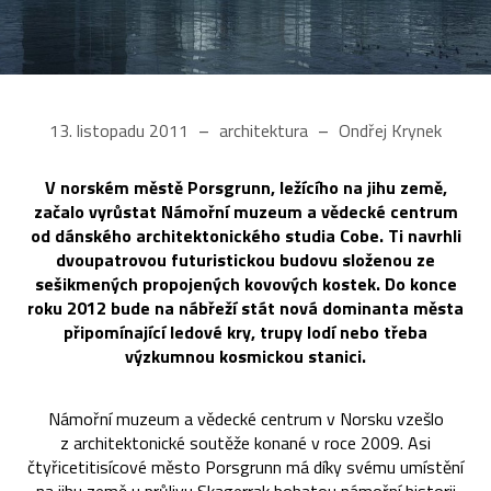
13. listopadu 2011
architektura
Ondřej Krynek
V norském městě Porsgrunn, ležícího na jihu země,
začalo vyrůstat Námořní muzeum a vědecké centrum
od dánského architektonického studia Cobe. Ti navrhli
dvoupatrovou futuristickou budovu složenou ze
sešikmených propojených kovových kostek. Do konce
roku 2012 bude na nábřeží stát nová dominanta města
připomínající ledové kry, trupy lodí nebo třeba
výzkumnou kosmickou stanici.
Námořní muzeum a vědecké centrum v Norsku vzešlo
z architektonické soutěže konané v roce 2009. Asi
čtyřicetitisícové město Porsgrunn má díky svému umístění