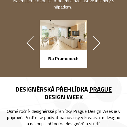
Navrhujeme osobité, moderní a nadčasové interiéry s
nápadem...
náměstí Na Ba
Na Pramenech
DESIGNÉRSKÁ PŘEHLÍDKA
PRAGUE
DESIGN WEEK
Osmý ročník designérské přehlídky Prague Design Week je v
přípravě. Přijďte se podívat na novinky v kreativním designu
a nakoupit přímo od designérů a studií.