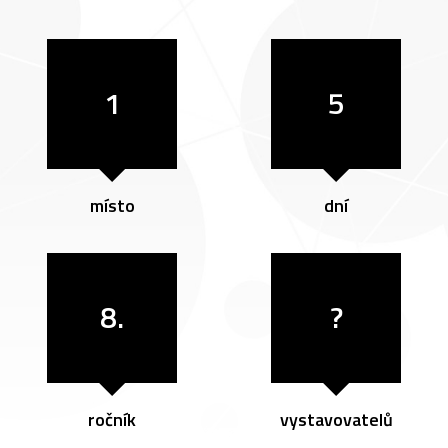
1
5
místo
dní
8.
?
ročník
vystavovatelů