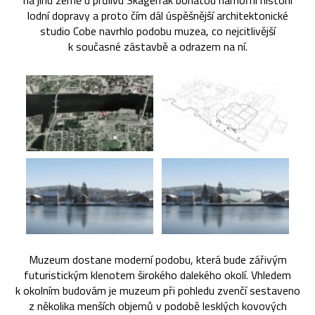
na jihu země u průlivu Skagerrak bohatou námořní historii
lodní dopravy a proto čím dál úspěšnější architektonické
studio Cobe navrhlo podobu muzea, co nejcitlivější
k současné zástavbě a odrazem na ní.
Muzeum dostane moderní podobu, která bude zářivým
futuristickým klenotem širokého dalekého okolí. Vhledem
k okolním budovám je muzeum při pohledu zvenčí sestaveno
z několika menších objemů v podobě lesklých kovových