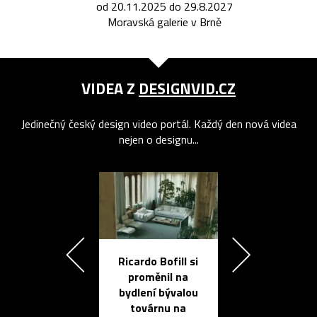
od 20.11.2025 do 29.8.2027
Moravská galerie v Brně
VIDEA Z
DESIGNVID.CZ
Jedinečný český design video portál. Každý den nová videa
nejen o designu...
Ricardo Bofill si
Přichází ten
proměnil na
propracovan
bydlení bývalou
elektronic
továrnu na
zápisník