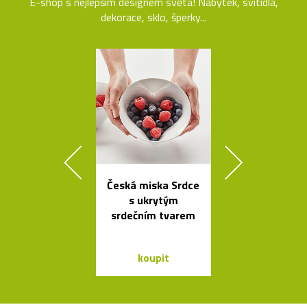
E-shop s nejlepším designem světa! Nábytek, svítidla,
dekorace, sklo, šperky...
Česká miska Srdce
Nehořlav
s ukrytým
schránky na k
srdečním tvarem
od počítačů 
koupit
koupit