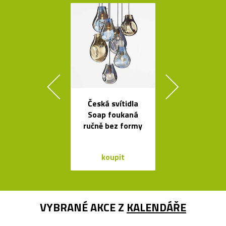
Česká svítidla
Čalouněná ši
Soap foukaná
židle Kuga
ručně bez formy
Bontempi C
koupit
koupit
VYBRANÉ AKCE Z
KALENDÁŘE