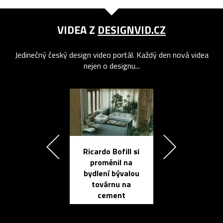
VIDEA Z
DESIGNVID.CZ
Jedinečný český design video portál. Každý den nová videa
nejen o designu...
Ricardo Bofill si
Přichází ten
proměnil na
propracovan
bydlení bývalou
elektronic
továrnu na
zápisník
cement
reMarkable