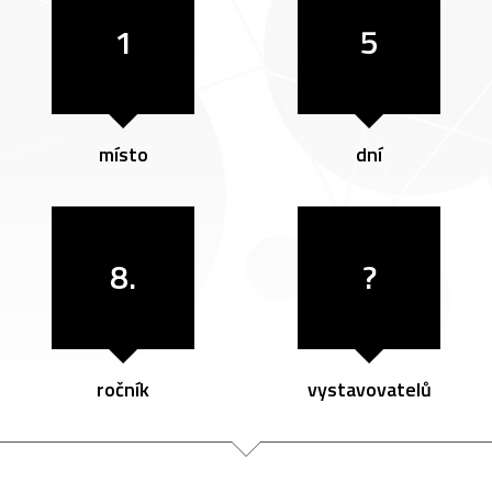
1
5
místo
dní
8.
?
ročník
vystavovatelů