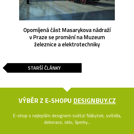
Opomíjená část Masarykova nádraží
v Praze se promění na Muzeum
železnice a elektrotechniky
STARŠÍ ČLÁNKY
VÝBĚR Z E-SHOPU
DESIGNBUY.CZ
E-shop s nejlepším designem světa! Nábytek, svítidla,
dekorace, sklo, šperky...