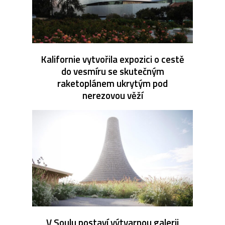
Kalifornie vytvořila expozici o cestě
do vesmíru se skutečným
raketoplánem ukrytým pod
nerezovou věží
V Soulu postaví výtvarnou galerii