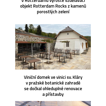
V Rotterdamu vyroste vzdělávací
objekt Rotterdam Rocks z kamenů
porostlých zelení
Viniční domek ve vinici sv. Kláry
v pražské botanické zahradě
se dočkal ohleduplné renovace
a přístavby