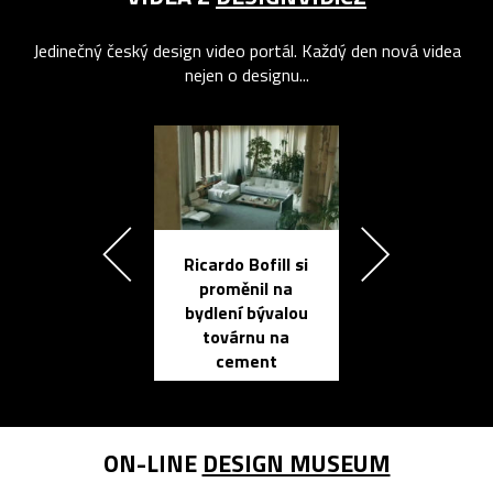
Jedinečný český design video portál. Každý den nová videa
nejen o designu...
Ricardo Bofill si
Přichází ten
proměnil na
propracovan
bydlení bývalou
elektronic
továrnu na
zápisník
cement
reMarkable
ON-LINE
DESIGN MUSEUM