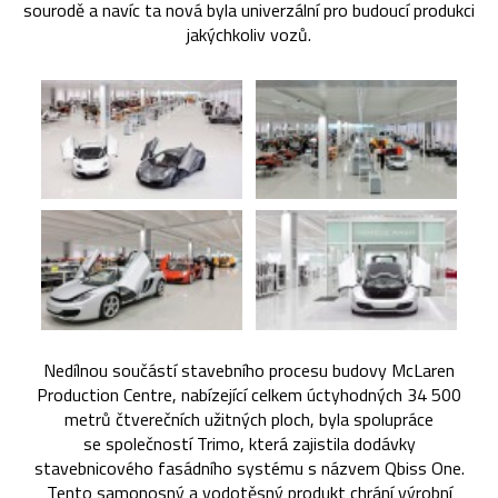
sourodě a navíc ta nová byla univerzální pro budoucí produkci
jakýchkoliv vozů.
Nedílnou součástí stavebního procesu budovy McLaren
Production Centre, nabízející celkem úctyhodných 34 500
metrů čtverečních užitných ploch, byla spolupráce
se společností Trimo, která zajistila dodávky
stavebnicového fasádního systému s názvem Qbiss One.
Tento samonosný a vodotěsný produkt chrání výrobní