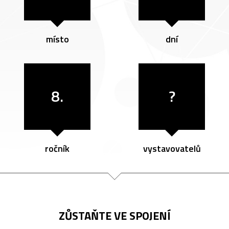
místo
dní
8.
?
ročník
vystavovatelů
ZŮSTAŇTE VE SPOJENÍ