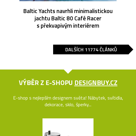
Baltic Yachts navrhli minimalistickou
jachtu Baltic 80 Café Racer
s překvapivým interiérem
DALŠÍCH 11774 ČLÁNKŮ
VÝBĚR Z E-SHOPU
DESIGNBUY.CZ
E-shop s nejlepším designem světa! Nábytek, svítidla,
dekorace, sklo, šperky...