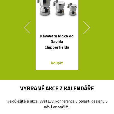
Kávovary Moka od
Židle a stol
Davida
kolekce I
Chipperfielda
Between 
&Traditio
koupit
koupit
VYBRANÉ AKCE Z
KALENDÁŘE
Nejdůležitější akce, výstavy, konference v oblasti designu u
nás i ve světě...