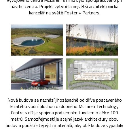
vývojového centra McLaren, s nímž bylo spolupracováno při
návrhu centra. Projekt vytvořila největší architektonická
kancelář na světě Foster + Partners.
Nová budova se nachází jihozápadně od dříve postaveného
kulatého vodní plochou ozdobného McLaren Technology
Centre s níž je spojena podzemním tunelem o délce 100
metrů. Samozřejmostí je stejný jazyk architektury obou
budov a použití stejných materiálů, aby obě budovy vypadaly