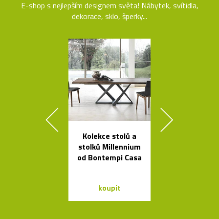
E-shop s nejlepším designem světa! Nábytek, svítidla,
dekorace, sklo, šperky...
Kolekce stolů a
Ikonická kol
stolků Millennium
lamp Tolome
od Bontempi Casa
Artemid
koupit
koupit