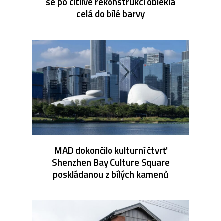
se po citlivé rekonstrukci oblékla
celá do bílé barvy
MAD dokončilo kulturní čtvrť
Shenzhen Bay Culture Square
poskládanou z bílých kamenů