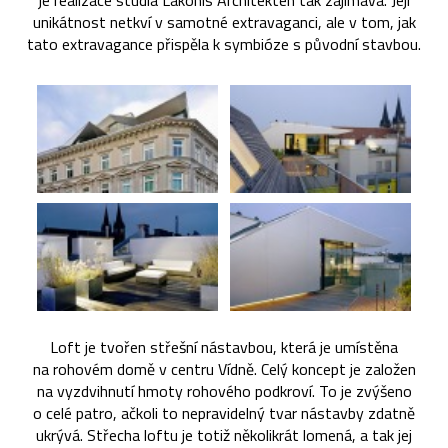
je realizace studia Lakonis Architekten tak zajímavá. Její
unikátnost netkví v samotné extravaganci, ale v tom, jak
tato extravagance přispěla k symbióze s původní stavbou.
Loft je tvořen střešní nástavbou, která je umístěna
na rohovém domě v centru Vídně. Celý koncept je založen
na vyzdvihnutí hmoty rohového podkroví. To je zvýšeno
o celé patro, ačkoli to nepravidelný tvar nástavby zdatně
ukrývá. Střecha loftu je totiž několikrát lomená, a tak jej