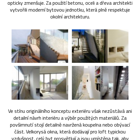
opticky zmenšuje. Za použití betonu, oceli a dřeva architekti
vytvořili moderní bytovou jednotku, která plně respektuje
okolní architekturu.
Ve stínu originálního konceptu exteriéru však nezůstává ani
detailní návrh interiéru a výběr použitých materiálů. Za
povšimnutí stojí detailně navržená koupelna nebo obývací
část. Velkorysá okna, která dodávají pro loft typickou
vzdušnost, celý byt prosvětlují a jsou umístěna tak, aby