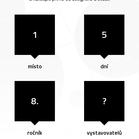
1
5
místo
dní
8.
?
ročník
vystavovatelů