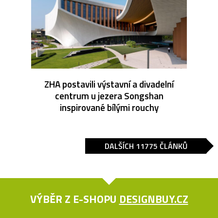
ZHA postavili výstavní a divadelní
centrum u jezera Songshan
inspirované bílými rouchy
DALŠÍCH 11775 ČLÁNKŮ
VÝBĚR Z E-SHOPU
DESIGNBUY.CZ