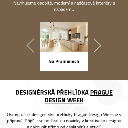
Navrhujeme osobité, moderní a nadčasové interiéry s
nápadem...
náměstí Na Ba
Na Pramenech
DESIGNÉRSKÁ PŘEHLÍDKA
PRAGUE
DESIGN WEEK
Osmý ročník designérské přehlídky Prague Design Week je v
přípravě. Přijďte se podívat na novinky v kreativním designu
a nakoupit přímo od designérů a studií.