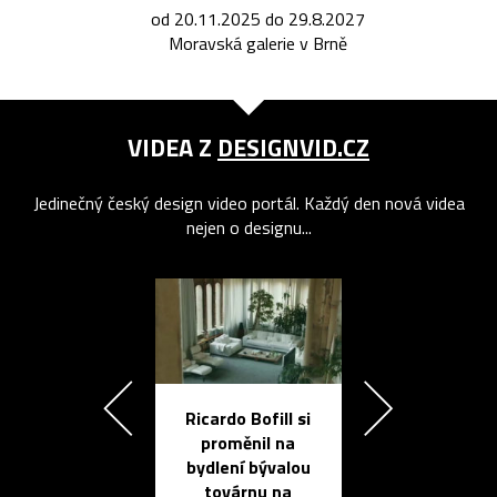
od 20.11.2025 do 29.8.2027
Moravská galerie v Brně
VIDEA Z
DESIGNVID.CZ
Jedinečný český design video portál. Každý den nová videa
nejen o designu...
Ricardo Bofill si
Přichází ten
proměnil na
propracovan
bydlení bývalou
elektronic
továrnu na
zápisník