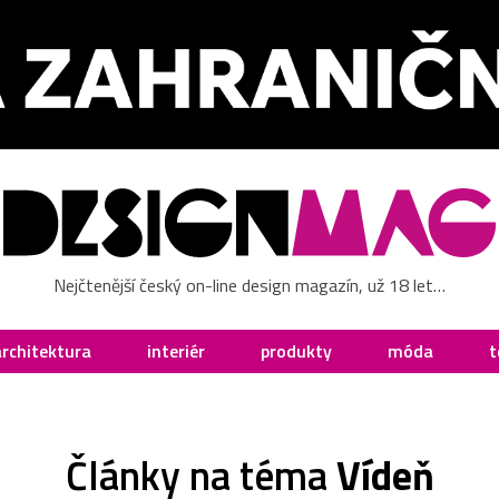
Nejčtenější český on-line design magazín, už 18 let…
architektura
interiér
produkty
móda
t
Články na téma
Vídeň