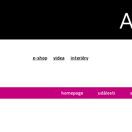
e-shop
videa
interiéry
homepage
události