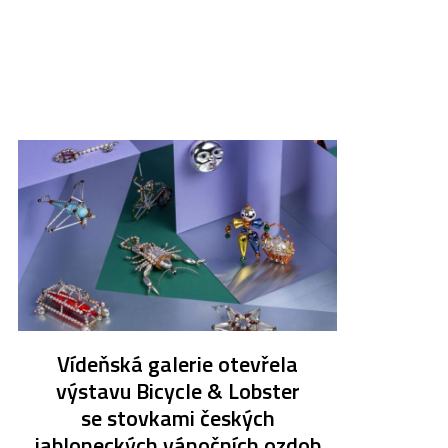
Vídeňská galerie otevřela
výstavu Bicycle & Lobster
se stovkami českých
jabloneckých vánočních ozdob