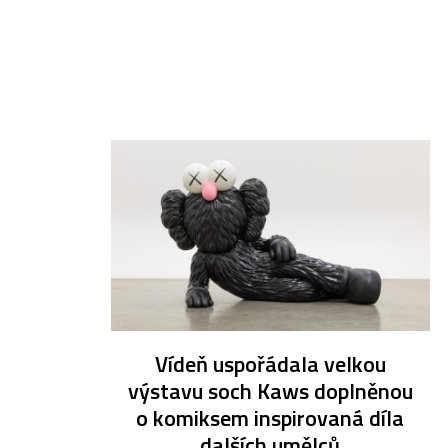
Vídeň uspořádala velkou
výstavu soch Kaws doplněnou
o komiksem inspirovaná díla
dalších umělců