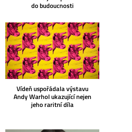
do budoucnosti
Vídeň uspořádala výstavu
Andy Warhol ukazující nejen
jeho raritní díla