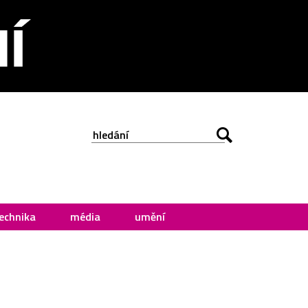
echnika
média
umění