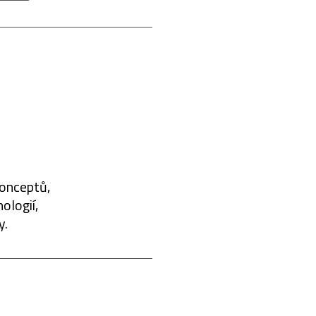
konceptů,
ologií,
y.