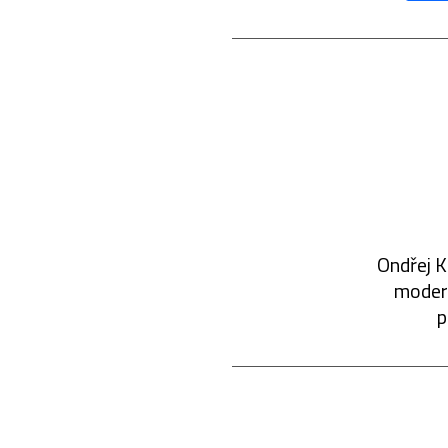
Ondřej K
modern
p