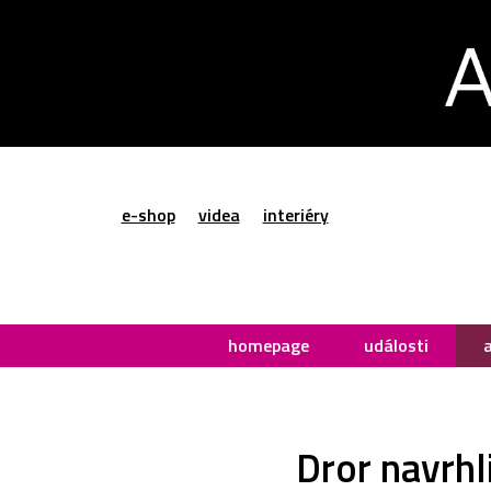
e-shop
videa
interiéry
homepage
události
Dror navrhl