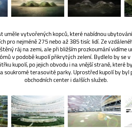
t uměle vytvořených kopců, které nabídnou ubytován
ch pro nejméně 275 nebo až 385 tisíc lidí. Ze vzdálen
štěný ráj na zemi, ale při bližším prozkoumání vidíme 
mů v podobě kupolí přikrytých zelení. Bydlelo by se v
třku kupolí, po jejich obvodu i na vnější straně, které b
ela soukromé terasovité parky. Uprostřed kupolí by byl 
obchodních center i dalších služeb.