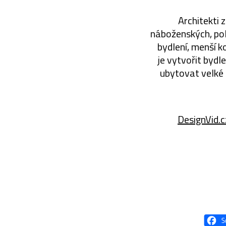
Architekti z
náboženských, pol
bydlení, menší k
je vytvořit bydl
ubytovat velké m
DesignVid.c