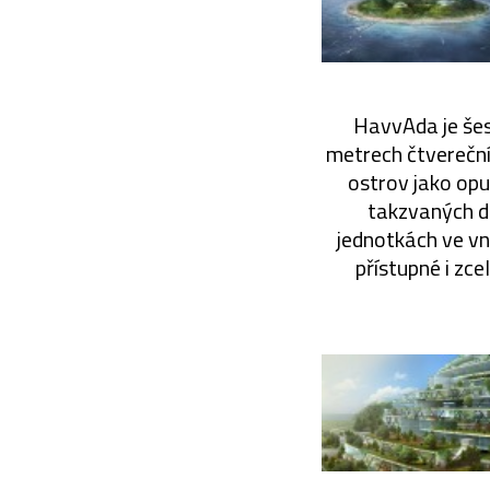
HavvAda je šes
metrech čtvereční
ostrov jako opu
takzvaných dó
jednotkách ve vni
přístupné i zc