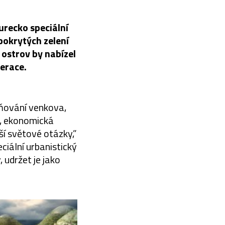
urecko speciální
pokrytých zelení
 ostrov by nabízel
nerace.
ňování venkova,
r, ekonomická
tší světové otázky,”
eciální urbanistický
 udržet je jako