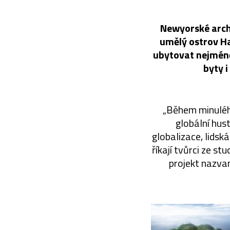
Newyorské archi
umělý ostrov Ha
ubytovat nejméně 
byty i
„Během minuléh
globální hus
globalizace, lidská
říkají tvůrci ze st
projekt nazvan