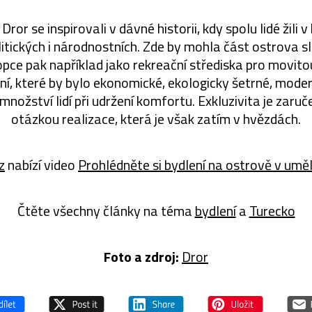
 Dror se inspirovali v dávné historii, kdy spolu lidé žili
itických i národnostních. Zde by mohla část ostrova sl
opce pak například jako rekreační střediska pro movitou
ení, které by bylo ekonomické, ekologicky šetrné, mode
nožství lidí při udržení komfortu. Exkluzivita je zaruče
otázkou realizace, která je však zatím v hvězdách.
z
nabízí video
Prohlédněte si bydlení na ostrově v umě
Čtěte všechny články na téma
bydlení
a
Turecko
Foto a zdroj:
Dror