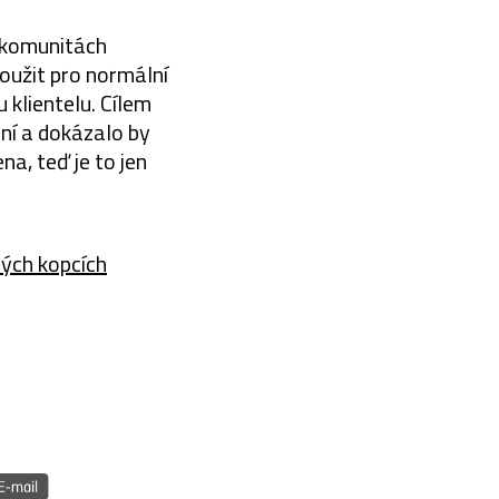
 v komunitách
oužit pro normální
 klientelu. Cílem
rní a dokázalo by
na, teď je to jen
lých kopcích