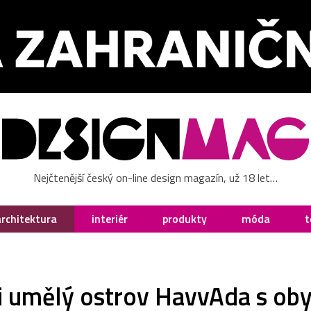
Nejčtenější český on-line design magazín, už 18 let…
architektura
interiér
produkty
móda
t
i umělý ostrov HavvAda s ob