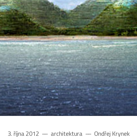
3. října 2012
––
architektura
––
Ondřej Krynek