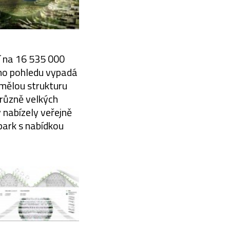
í na 16 535 000
ého pohledu vypadá
umělou strukturu
 různě velkých
y nabízely veřejně
park s nabídkou