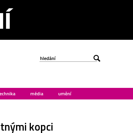
echnika
média
umění
ytnými kopci