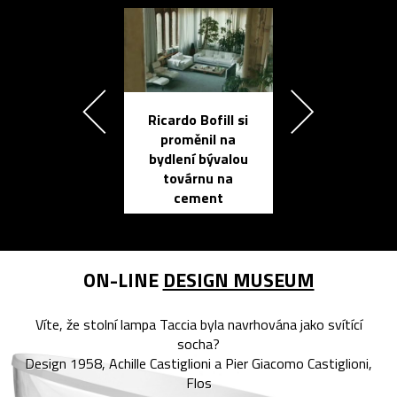
Ricardo Bofill si
Přichází ten
proměnil na
propracovan
bydlení bývalou
elektronic
továrnu na
zápisník
cement
reMarkable
ON-LINE
DESIGN MUSEUM
Víte, že stolní lampa Taccia byla navrhována jako svítící
socha?
Design 1958, Achille Castiglioni a Pier Giacomo Castiglioni,
Flos