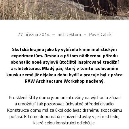
27. března 2014
architektura
Pavel Cahlík
Skotská krajina jako by vybízela k minimalistickým
experimentům. Drsnou a přitom nádhernou přírodu
obohatilo nové stylové útočiště inspirované tradiční
architekturou. Mladý pár, který v tomto izolovaném
kousku země již nějakou dobu bydlí a pracuje byl z práce
RAW Architecture Workshop nadšený.
Prosklené štíty domu jsou orientovány na východ a západ
a umožňují tak pozorovat úchvatné přírodní divadlo.
Konstrukce domu má za úkol odolávat drsnému skotskému
počasí. K tomu dopomáhá i snížení stavby v jejím středu,
které celou konstrukci odlehčuje.