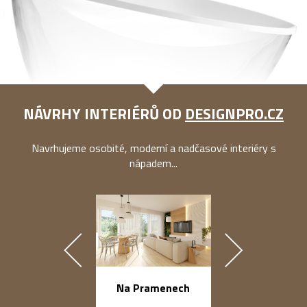
NÁVRHY INTERIÉRŮ OD
DESIGNPRO.CZ
Navrhujeme osobité, moderní a nadčasové interiéry s
nápadem...
náměstí Na Ba
Na Pramenech