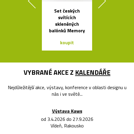
Set českých
Ručně vyro
svítících
dřevěné soš
skleněných
Dánska
balónků Memory
koupit
koupit
VYBRANÉ AKCE Z
KALENDÁŘE
Nejdůležitější akce, výstavy, konference v oblasti designu u
nás i ve světě...
Výstava Kaws
od 3.4.2026 do 27.9.2026
Vídeň, Rakousko