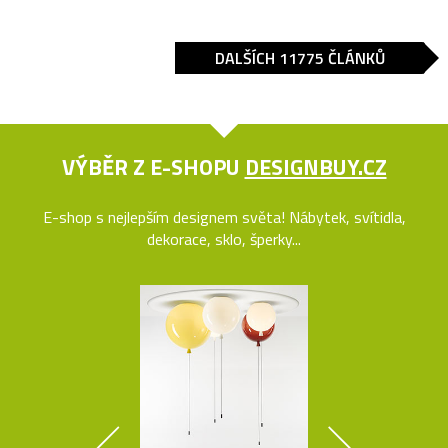
DALŠÍCH 11775 ČLÁNKŮ
VÝBĚR Z E-SHOPU
DESIGNBUY.CZ
E-shop s nejlepším designem světa! Nábytek, svítidla,
dekorace, sklo, šperky...