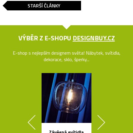
STARŠÍ ČLÁNKY
VÝBĚR Z E-SHOPU
DESIGNBUY.CZ
E-shop s nejlepším designem světa! Nábytek, svítidla,
dekorace, sklo, šperky...
Závěsná svítidla
Kolekce