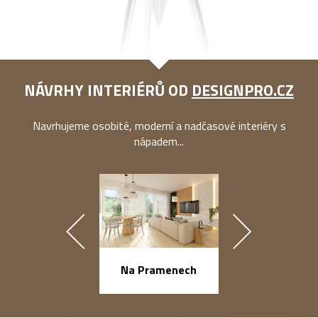
NÁVRHY INTERIÉRŮ OD
DESIGNPRO.CZ
Navrhujeme osobité, moderní a nadčasové interiéry s
nápadem...
náměstí Na Ba
Na Pramenech