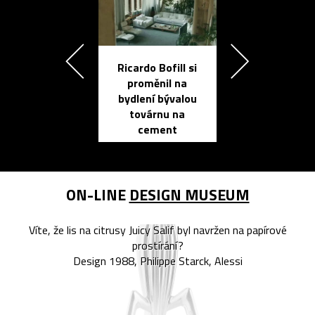
Ricardo Bofill si
Přichází ten
proměnil na
propracovan
bydlení bývalou
elektronic
továrnu na
zápisník
cement
reMarkable
ON-LINE
DESIGN MUSEUM
Víte, že lis na citrusy Juicy Salif byl navržen na papírové
prostírání?
Design 1988, Philippe Starck, Alessi