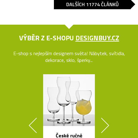
DALŠÍCH 11774 ČLÁNKŮ
VÝBĚR Z E-SHOPU
DESIGNBUY.CZ
E-shop s nejlepším designem světa! Nábytek, svítidla,
dekorace, sklo, šperky...
České ručně
Křišťálová sví