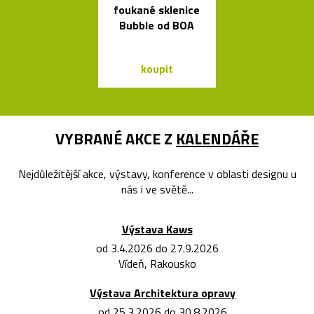
foukané sklenice
ve tvaru ob
Bubble od BOA
bublin
koupit
koupit
VYBRANÉ AKCE Z
KALENDÁŘE
Nejdůležitější akce, výstavy, konference v oblasti designu u
nás i ve světě...
Výstava Kaws
od 3.4.2026 do 27.9.2026
Vídeň, Rakousko
Výstava Architektura opravy
od 25.3.2026 do 30.8.2026