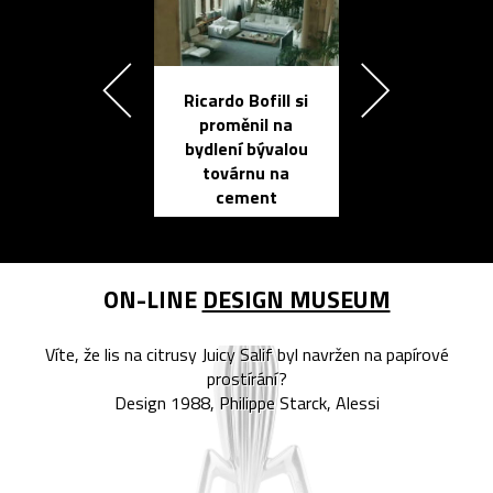
Ricardo Bofill si
Přichází ten
proměnil na
propracovan
bydlení bývalou
elektronic
továrnu na
zápisník
cement
reMarkable
ON-LINE
DESIGN MUSEUM
Víte, že lis na citrusy Juicy Salif byl navržen na papírové
prostírání?
Design 1988, Philippe Starck, Alessi