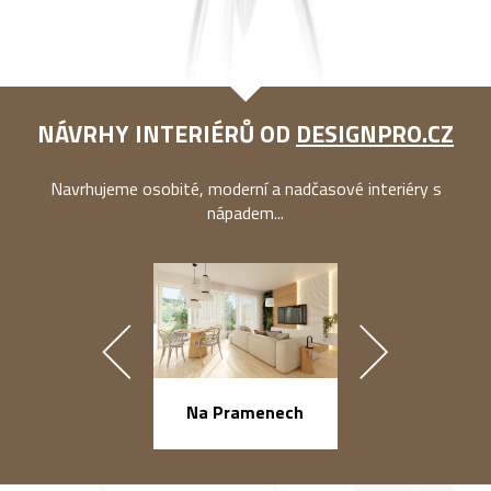
NÁVRHY INTERIÉRŮ OD
DESIGNPRO.CZ
Navrhujeme osobité, moderní a nadčasové interiéry s
nápadem...
náměstí Na Ba
Na Pramenech