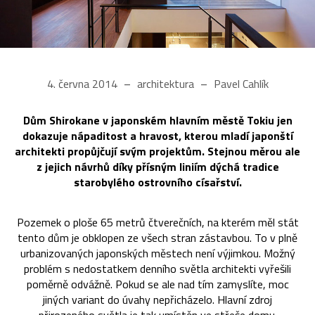
4. června 2014
architektura
Pavel Cahlík
Dům Shirokane v japonském hlavním městě Tokiu jen
dokazuje nápaditost a hravost, kterou mladí japonští
architekti propůjčují svým projektům. Stejnou měrou ale
z jejich návrhů díky přísným liniím dýchá tradice
starobylého ostrovního císařství.
Pozemek o ploše 65 metrů čtverečních, na kterém měl stát
tento dům je obklopen ze všech stran zástavbou. To v plně
urbanizovaných japonských městech není výjimkou. Možný
problém s nedostatkem denního světla architekti vyřešili
poměrně odvážně. Pokud se ale nad tím zamyslíte, moc
jiných variant do úvahy nepřicházelo. Hlavní zdroj