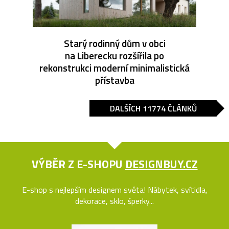
Starý rodinný dům v obci
na Liberecku rozšířila po
rekonstrukci moderní minimalistická
přístavba
DALŠÍCH 11774 ČLÁNKŮ
VÝBĚR Z E-SHOPU
DESIGNBUY.CZ
E-shop s nejlepším designem světa! Nábytek, svítidla,
dekorace, sklo, šperky...