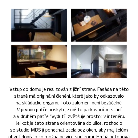
Vstup do domu je realizován z jižní strany. Fasáda na této
straně má originální členění, které jako by odkazovalo
na skládačku origami. Toto zalomení není bezúčelné.
V prvním patře poskytuje místo parkovacímu stání
a v druhém patře “vydutí” zvětšuje prostor v interiéru.
Jelikož je tato strana orientována do ulice, rozhodlo
se studio MDS ji ponechat zcela bez oken, aby majitelům
obydlí dopřálo co možná nejvíce soukromí. Hrubá betonová