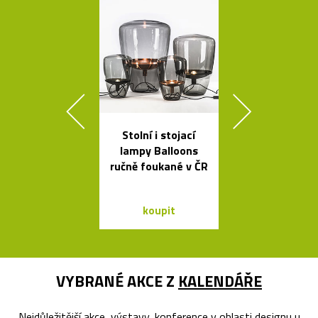
Stolní i stojací
Kvalitní a l
lampy Balloons
nastavitel
ručně foukané v ČR
lampy Bur
koupit
koupit
VYBRANÉ AKCE Z
KALENDÁŘE
Nejdůležitější akce, výstavy, konference v oblasti designu u