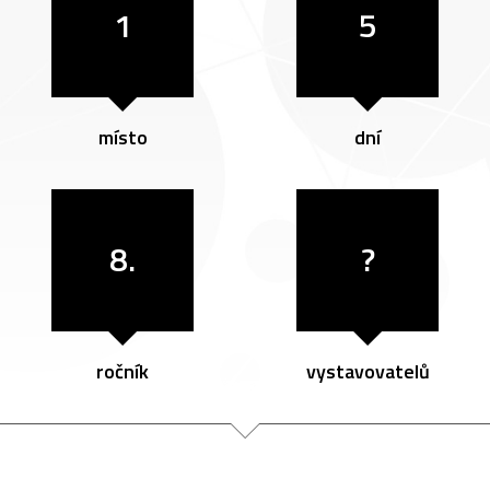
1
5
místo
dní
8.
?
ročník
vystavovatelů