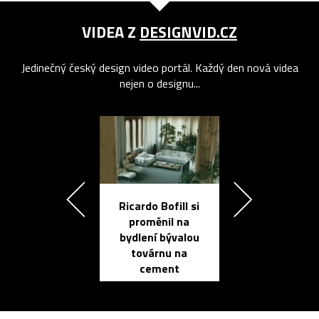
VIDEA Z
DESIGNVID.CZ
Jedinečný český design video portál. Každý den nová videa
nejen o designu...
Ricardo Bofill si
Přichází ten
proměnil na
propracovan
bydlení bývalou
elektronic
továrnu na
zápisník
cement
reMarkable