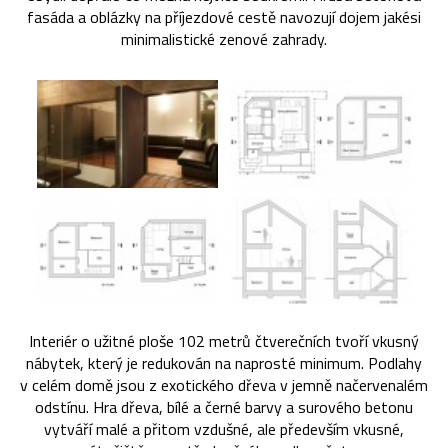
fasáda a oblázky na příjezdové cestě navozují dojem jakési
minimalistické zenové zahrady.
Interiér o užitné ploše 102 metrů čtverečních tvoří vkusný
nábytek, který je redukován na naprosté minimum. Podlahy
v celém domě jsou z exotického dřeva v jemně načervenalém
odstínu. Hra dřeva, bílé a černé barvy a surového betonu
vytváří malé a přitom vzdušné, ale především vkusné,