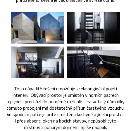
přirozeného světla je tak umístěn ve střeše domu.
Toto nápadité řešení umožňuje zcela originální pojetí
interiéru. Obývací prostor je umístěn v horních patrech
a plynule přechází do poměrně rozlehlé terasy. Celý dům díky
tomuto propojení má dostatečný přísun čerstvého vzduchu.
Ve spodním patře je poté umístěna kuchyně a jídelní prostor.
I přes absenci oken na bocích stavby, nepůsobí tyto
místnosti ponurým dojmem. Spíše naopak.