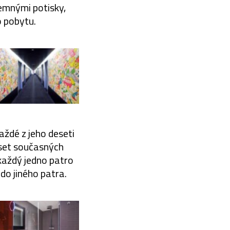
jemnými potisky,
o pobytu.
aždé z jeho deseti
eset současných
každý jedno patro
 do jiného patra.