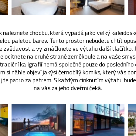
k naleznete chodbu, která vypadá jako velký kaleidosk
celou paletou barev. Tento prostor nebudete chtít opus
e zvědavost a vy zmáčknete ve výtahu další tlačítko.
se ocitnete na druhé straně zeměkoule a na vaše smysl
tradiční kaligrafií nemá společné pouze do posledního 
 si náhle objeví jakýsi černobílý komiks, který vás donu
o jde patro za patrem. S každým cinknutím výtahu bude
na vás za jeho dveřmi čeká.