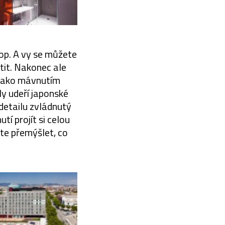
op. A vy se můžete
tit. Nakonec ale
 Jako mávnutím
y udeří japonské
detailu zvládnutý
tí projít si celou
te přemýšlet, co