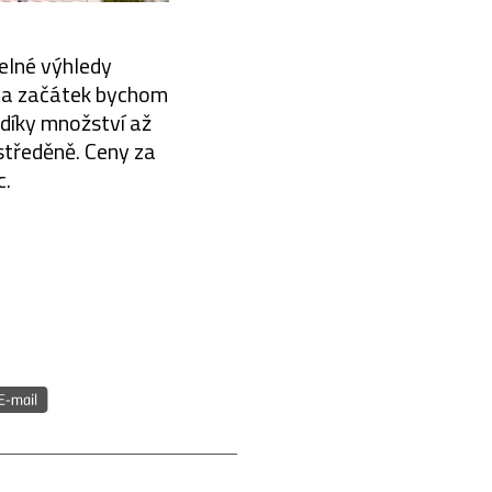
telné výhledy
 Na začátek bychom
 díky množství až
středěně. Ceny za
c.