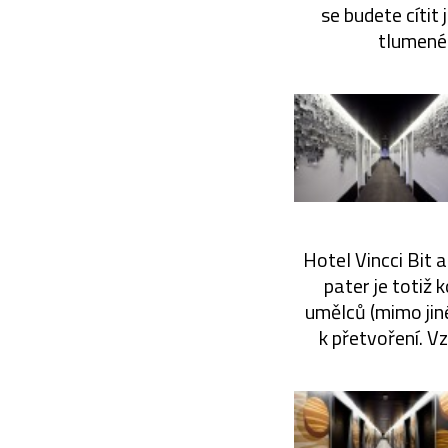
se budete cítit
tlumené 
Hotel Vincci Bit 
pater je totiž
umělců (mimo jin
k přetvoření. Vz