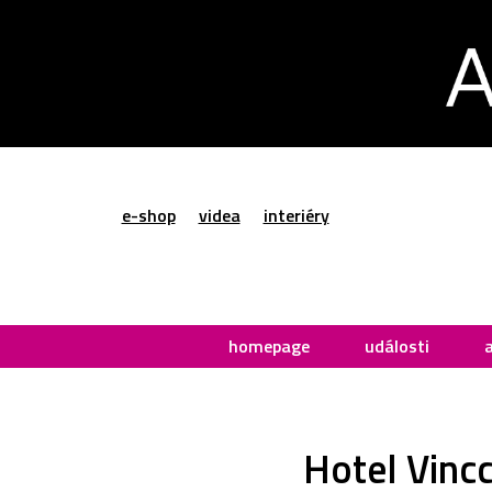
e-shop
videa
interiéry
homepage
události
Hotel Vincc