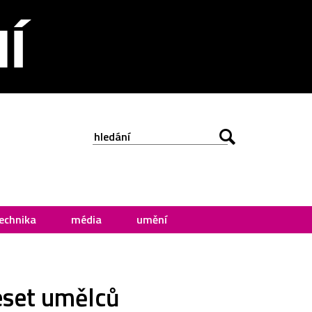
echnika
média
umění
deset umělců