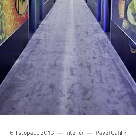
6. listopadu 2013
––
interiér
––
Pavel Cahlík