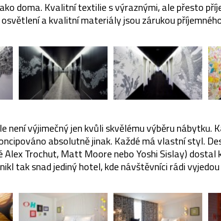
 jako doma. Kvalitní textilie s výraznými, ale přesto pří
osvětlení a kvalitní materiály jsou zárukou příjemnéh
ale není výjimečný jen kvůli skvělému výběru nábytku. K
 koncipováno absolutně jinak. Každé má vlastní styl. D
é Alex Trochut, Matt Moore nebo Yoshi Sislay) dostal 
nikl tak snad jediný hotel, kde návštěvníci rádi vyjedou