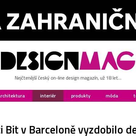
Nejčtenější český on-line design magazín, už 18 let…
architektura
interiér
produkty
móda
t
i Bit v Barceloně vyzdobilo 