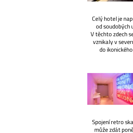
Celý hotel je na
od soudobých u
V těchto zdech s
vznikaly v sever
do ikonického
Spojení retro s
může zdát poněk