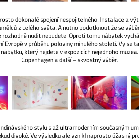
prosto dokonalé spojení nespojitelného. Instalace a vý
mělců z celého světa. A nutno podotknout že se výběr 
e rozhodně nudit nebudete. Oproti tomu nábytek vycház
ní Evropě v průběhu poloviny minulého století. Vy se 
 nábytku, který nejdete v expozicích nejednoho muzea.
Copenhagen a další – skvostný výběr.
kandinávského stylu s až ultramoderním současným 
ud divoké. Ve výsledku ale vznikl naprosto úžasný pro