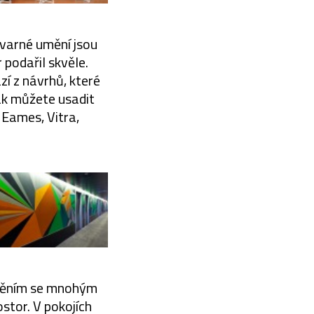
tvarné umění jsou
podařil skvěle.
í z návrhů, které
tak můžete usadit
 Eames, Vitra,
uměním se mnohým
stor. V pokojích