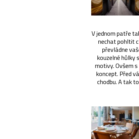
V jednom patře ta
nechat pohltit 
převládne vaš
kouzelné hůlky 
motivy. Ovšem s 
koncept. Před vám
chodbu. A tak t