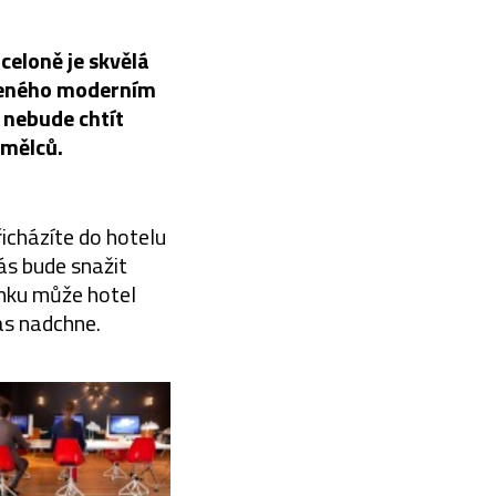
celoně je skvělá
aveného moderním
 nebude chtít
umělců.
přicházíte do hotelu
ás bude snažit
venku může hotel
ás nadchne.