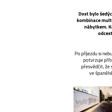
Dost bylo šedýc
kombinace multi
nábytkem. Ka
odcest
Po příjezdu si nebu
potvrzuje pří
přesvědčit, že 
ve španěls