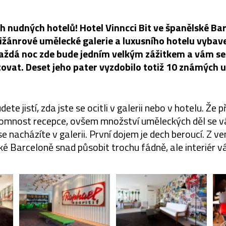
h nudných hotelů! Hotel Vinncci Bit ve španělské Bar
žánrové umělecké galerie a luxusního hotelu vyb
ždá noc zde bude jedním velkým zážitkem a vám se
ovat. Deset jeho pater vyzdobilo totiž 10 známých 
dete jistí, zda jste se ocitli v galerii nebo v hotelu. Že 
tomnost recepce, ovšem množství uměleckých děl se v
se nacházíte v galerii. První dojem je dech beroucí. Z 
ké Barceloně snad působit trochu fádně, ale interiér v