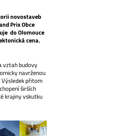
gorii novostaveb
rand Prix Obce
utuje do Olomouce
tektonická cena.
a vztah budovy
onomicky navrženou
 Výsledek přitom
chopení širších
ké krajiny vskutku