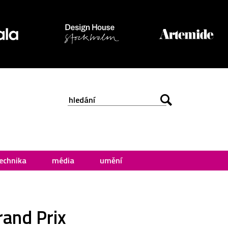
echnika
média
umění
rand Prix