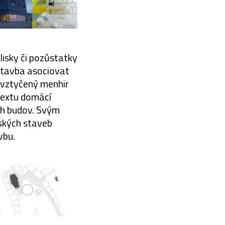
lisky či pozůstatky
stavba asociovat
ě vztyčený menhir
ntextu domácí
ch budov. Svým
ských staveb
vbu.