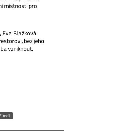
í místnosti pro
k, Eva Blažková
estorovi, bez jeho
vba vzniknout.