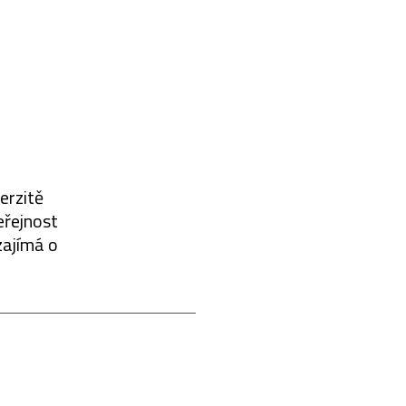
erzitě
eřejnost
zajímá o