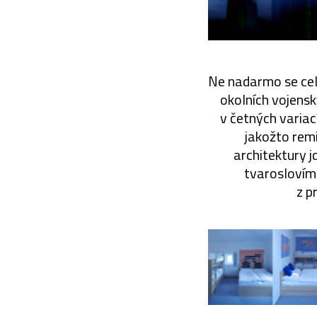
Ne nadarmo se celi
okolních vojens
v četných variac
jakožto remi
architektury 
tvaroslovím
z p