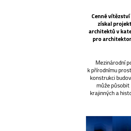
Cenné vítězství
získal projek
architektů v kat
pro architekton
Mezinárodní p
k přírodnímu pros
konstrukci budo
může působit p
krajinných a hist