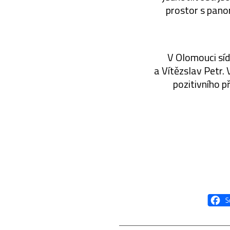
prostor s pano
V Olomouci síd
a Vítězslav Petr.
pozitivního p