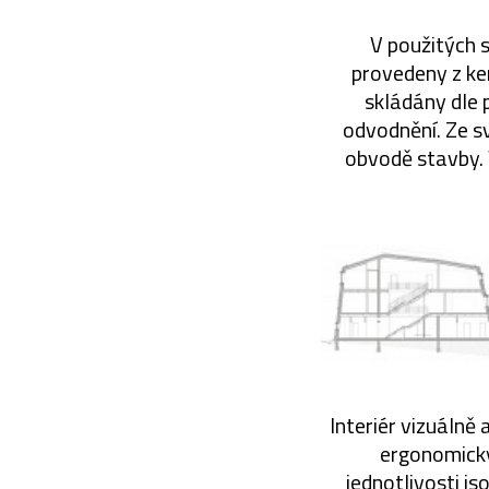
V použitých 
provedeny z ke
skládány dle p
odvodnění. Ze sv
obvodě stavby. 
Interiér vizuálně
ergonomick
jednotlivosti js