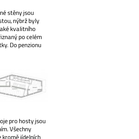
né stěny jsou
tou, nýbrž byly
také kvalitního
přiznaný po celém
tky. Do penzionu
oje pro hosty jsou
ím. Všechny
e kromě jídelních