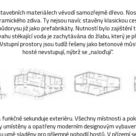
stavebních materiálech vévodí samozřejmě dřevo. Nos
ramického zdiva. Ty nejsou navíc stavěny klasickou ces
ůdorysu již jako prefabrikáty. Nutností bylo zajištění 
ahu stékající voda je zachytávána do žlabu, který je 
Vstupní prostory jsou tudíž řešeny jako betonové můs
hosté nevstupují, nýbrž se „naloďují“.
 a funkčně sekunduje exteriéru. Všechny místnosti a pok
y umístěny a opatřeny moderním designovým vybaven
ou umě sladěny pro příjemné pohodlí hostů. V přízemí s