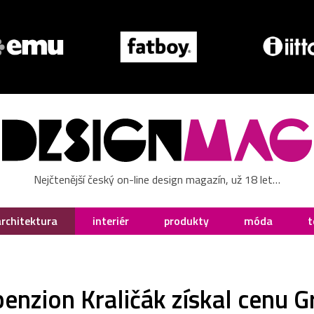
Nejčtenější český on-line design magazín, už 18 let…
architektura
interiér
produkty
móda
t
enzion Kraličák získal cenu G