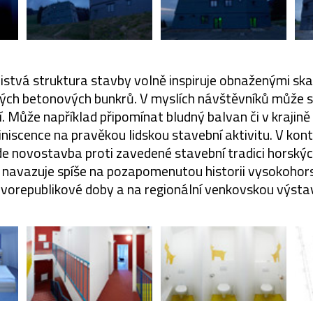
stvá struktura stavby volně inspiruje obnaženými ska
kých betonových bunkrů. V myslích návštěvníků může 
í. Může například připomínat bludný balvan či v krajin
niscence na pravěkou lidskou stavební aktivitu. V ko
jde novostavba proti zavedené stavební tradici horský
 navazuje spíše na pozapomenutou historii vysokohor
rvorepublikové doby a na regionální venkovskou výsta