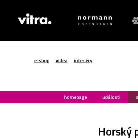
e-shop
videa
interiéry
homepage
události
Horský p