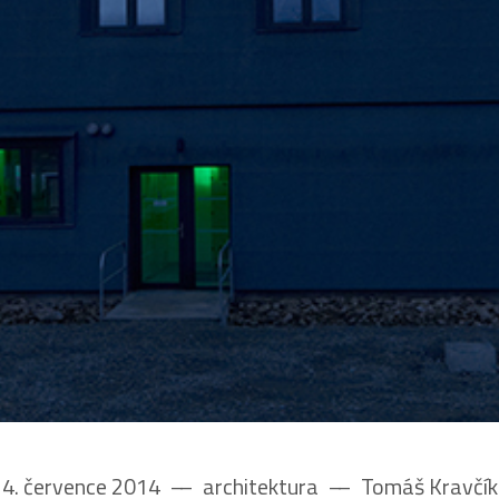
4. července 2014
––
architektura
––
Tomáš Kravčík