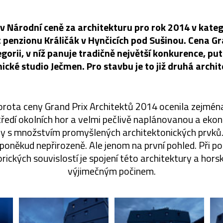
 v Národní ceně za architekturu pro rok 2014 v kate
t penzionu Králičák v Hynčicích pod Sušinou. Cena G
egorii, v níž panuje tradičně největší konkurence, p
ické studio Ječmen. Pro stavbu je to již druhá archi
orota ceny Grand Prix Architektů 2014 ocenila zejmén
tředí okolních hor a velmi pečlivě naplánovanou a ek
vy s množstvím promyšlených architektonických prvků.
oněkud nepřirozeně. Ale jenom na první pohled. Při po
orických souvislostí je spojení této architektury a hors
výjimečným počinem.