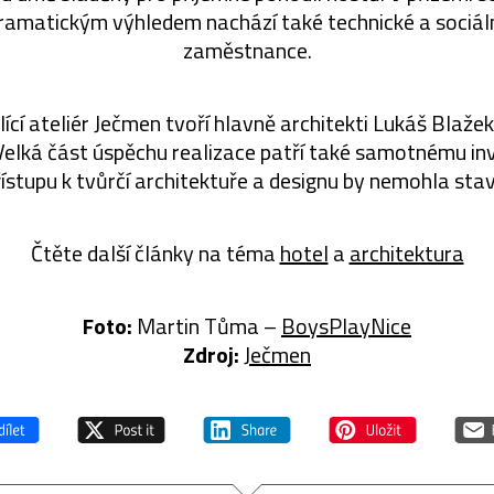
ramatickým výhledem nachází také technické a sociáln
zaměstnance.
lící ateliér Ječmen tvoří hlavně architekti Lukáš Blaže
 Velká část úspěchu realizace patří také samotnému inv
řístupu k tvůrčí architektuře a designu by nemohla sta
Čtěte další články na téma
hotel
a
architektura
Foto:
Martin Tůma –
BoysPlayNice
Zdroj:
Ječmen