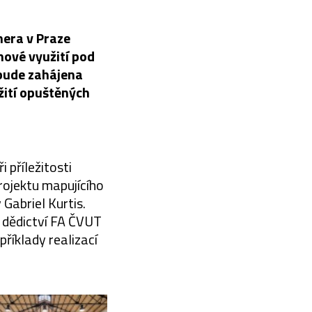
nera v Praze
nové využití pod
 bude zahájena
žití opuštěných
 příležitosti
rojektu mapujícího
Gabriel Kurtis.
 dědictví FA ČVUT
říklady realizací