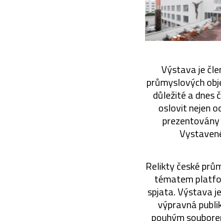
Výstava je čle
průmyslových objek
důležité a dnes 
oslovit nejen o
prezentovány n
Vystavené
Relikty české prům
tématem platform
spjata. Výstava je
výpravná publi
pouhým souborem 