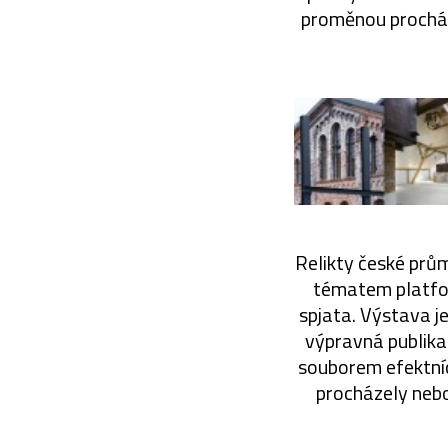
proměnou procház
Relikty české prům
tématem platform
spjata. Výstava je
výpravná publika
souborem efektníc
procházely nebo