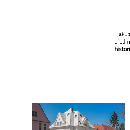
Jakub
předmě
histor