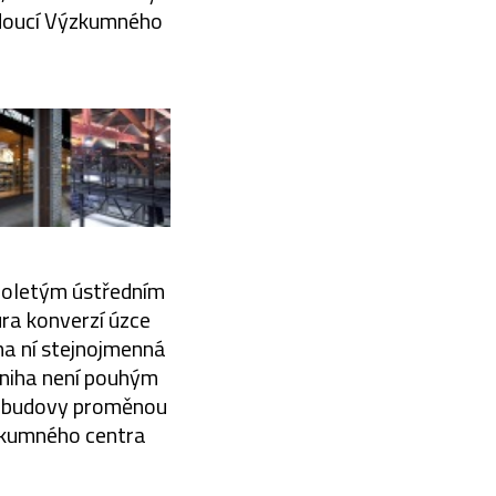
edoucí Výzkumného
ouholetým ústředním
ura konverzí úzce
 na ní stejnojmenná
Kniha není pouhým
ré budovy proměnou
ýzkumného centra