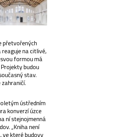
ce přetvořených
reaguje na citlivé,
 a svou formou má
. Projekty budou
 současný stav.
zahraničí.
ouholetým ústředním
ura konverzí úzce
 na ní stejnojmenná
ov. „Kniha není
, ve které budovy