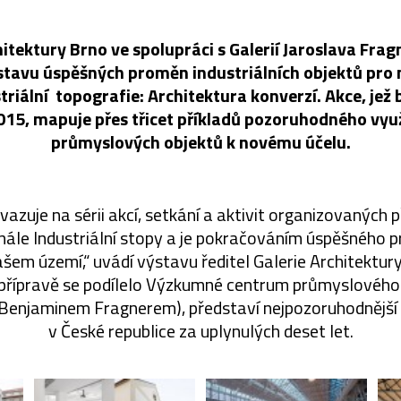
hitektury Brno ve spolupráci s Galerií Jaroslava Frag
tavu úspěšných proměn industriálních objektů pro 
riální topografie: Architektura konverzí. Akce, jež
015, mapuje přes třicet příkladů pozoruhodného vyu
průmyslových objektů k novému účelu.
azuje na sérii akcí, setkání a aktivit organizovaných při
nále Industriální stopy a je pokračováním úspěšného p
šem území,“ uvádí výstavu ředitel Galerie Architektury 
ž přípravě se podílelo Výzkumné centrum průmyslového
Benjaminem Fragnerem), představí nejpozoruhodnější p
v České republice za uplynulých deset let.