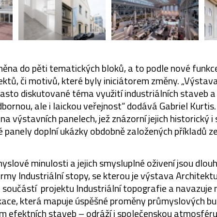
něna do pěti tematických bloků, a to podle nové funk
tů, či motivů, které byly iniciátorem změny. „Výstava 
často diskutované téma využití industriálních staveb
dbornou, ale i laickou veřejnost“ dodává Gabriel Kurtis
a výstavních panelech, jež znázorní jejich historický i
 panely doplní ukázky obdobně založených příkladů ze 
yslové minulosti a jejich smysluplné oživení jsou dl
y Industriální stopy, se kterou je výstava Architekt
 součástí projektu Industriální topografie a navazuje
kace, která mapuje úspěšné proměny průmyslových bud
efektních staveb – odráží i společenskou atmosféru