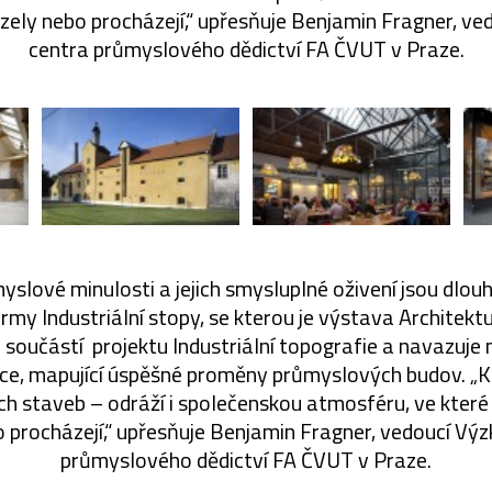
ely nebo procházejí,“ upřesňuje Benjamin Fragner, v
centra průmyslového dědictví FA ČVUT v Praze.
yslové minulosti a jejich smysluplné oživení jsou dl
y Industriální stopy, se kterou je výstava Architekt
 součástí projektu Industriální topografie a navazuje
ce, mapující úspěšné proměny průmyslových budov. „
h staveb – odráží i společenskou atmosféru, ve kte
 procházejí,“ upřesňuje Benjamin Fragner, vedoucí V
průmyslového dědictví FA ČVUT v Praze.