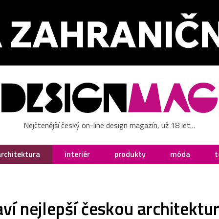
Nejčtenější český on-line design magazín, už 18 let…
architektura
interiér
produkty
móda
t
ví nejlepší českou architektu