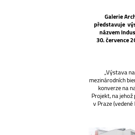
Galerie Arc
představuje výs
názvem Indust
30. července 2
„Výstava nav
mezinárodních bie
konverze na na
Projekt, na jeho
v Praze (vedené 