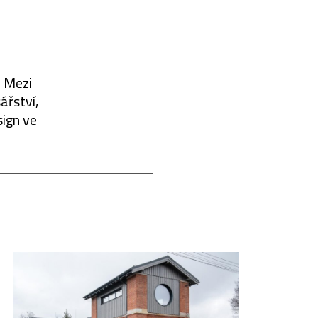
. Mezi
ářství,
sign ve