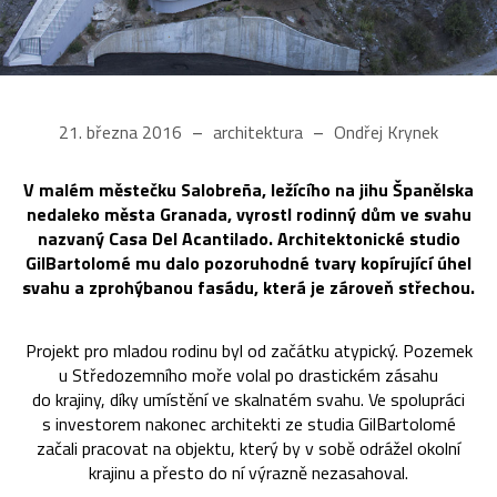
21. března 2016
architektura
Ondřej Krynek
V malém městečku Salobreña, ležícího na jihu Španělska
nedaleko města Granada, vyrostl rodinný dům ve svahu
nazvaný Casa Del Acantilado. Architektonické studio
GilBartolomé mu dalo pozoruhodné tvary kopírující úhel
svahu a zprohýbanou fasádu, která je zároveň střechou.
Projekt pro mladou rodinu byl od začátku atypický. Pozemek
u Středozemního moře volal po drastickém zásahu
do krajiny, díky umístění ve skalnatém svahu. Ve spolupráci
s investorem nakonec architekti ze studia GilBartolomé
začali pracovat na objektu, který by v sobě odrážel okolní
krajinu a přesto do ní výrazně nezasahoval.