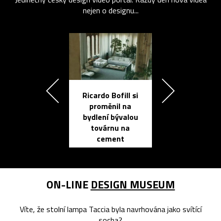
nejen o designu...
Ricardo Bofill si
Přichází ten
proměnil na
propracovan
bydlení bývalou
elektronic
továrnu na
zápisník
cement
reMarkable
ON-LINE
DESIGN MUSEUM
Víte, že stolní lampa Taccia byla navrhována jako svítící
socha?