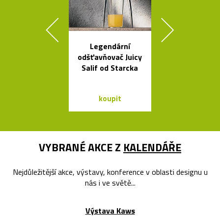
Legendární
Výkonné cy
odšťavňovač Juicy
svítilny o
Salif od Starcka
Bookma
koupit
koupit
VYBRANÉ AKCE Z
KALENDÁŘE
Nejdůležitější akce, výstavy, konference v oblasti designu u
nás i ve světě...
Výstava Kaws