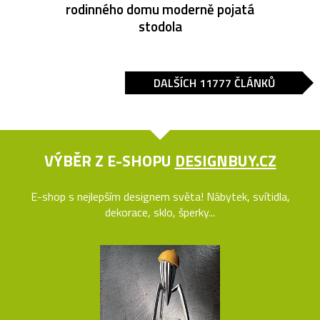
rodinného domu moderně pojatá
stodola
DALŠÍCH 11777 ČLÁNKŮ
VÝBĚR Z E-SHOPU
DESIGNBUY.CZ
E-shop s nejlepším designem světa! Nábytek, svítidla,
dekorace, sklo, šperky...