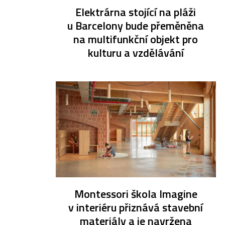
Elektrárna stojící na pláži
u Barcelony bude přeměněna
na multifunkční objekt pro
kulturu a vzdělávání
Montessori škola Imagine
v interiéru přiznává stavební
materiály a je navržena