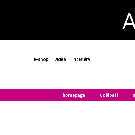
e-shop
videa
interiéry
homepage
události