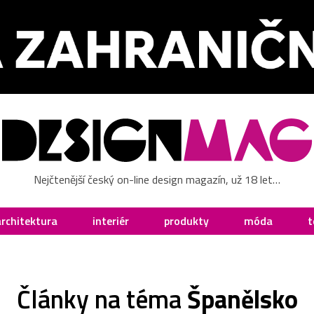
Nejčtenější český on-line design magazín, už 18 let…
architektura
interiér
produkty
móda
t
Články na téma
Španělsko