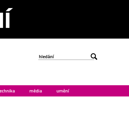
echnika
média
umění