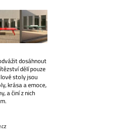
 odvážit dosáhnout
ítězství dělí pouze
alové stoly jsou
óly, krása a emoce,
, a činí z nich
ům.
.cz