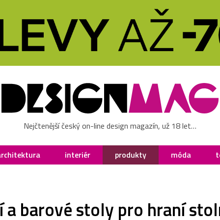
Nejčtenější český on-line design magazín, už 18 let…
architektura
interiér
produkty
móda
t
í a barové stoly pro hraní sto