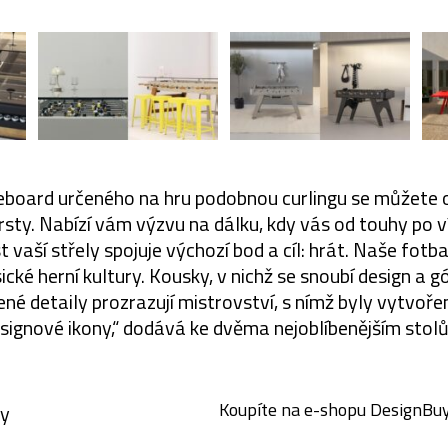
leboard určeného na hru podobnou curlingu se můžete
rsty. Nabízí vám výzvu na dálku, kdy vás od touhy po v
 vaší střely spojuje výchozí bod a cíl: hrát. Naše fotb
sické herní kultury. Kousky, v nichž se snoubí design a g
bené detaily prozrazují mistrovství, s nímž byly vytvořeny
signové ikony,“ dodává ke dvěma nejoblíbenějším stol
Koupíte na e-shopu DesignBuy