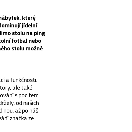
nábytek, který
ominují jídelní
Mimo stolu na ping
tolní fotbal nebo
ného stolu možné
cí a funkčnosti.
tory, ale také
cování s pocitem
ržely, od našich
odinou, až po náš
vádí značka ze