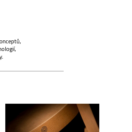
konceptů,
ologií,
y.