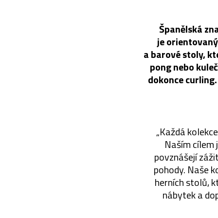
Španělská zna
je orientovaný
a barové stoly, k
pong nebo kulečn
dokonce curling
„Každá kolekce 
Naším cílem j
povznášejí záži
pohody. Naše ko
herních stolů, k
nábytek a dop