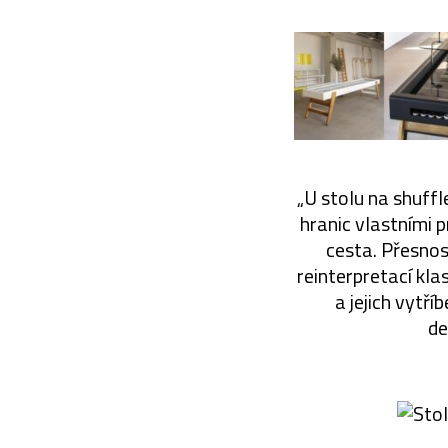
„U stolu na shuff
hranic vlastními p
cesta. Přesnost
reinterpretací kla
a jejich vytří
de