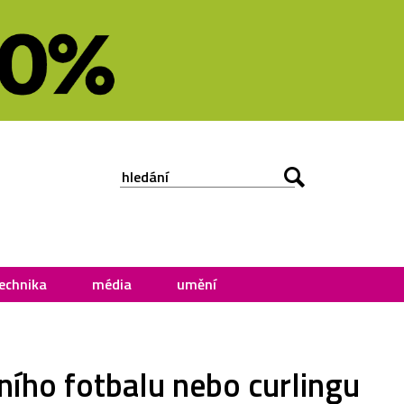
echnika
média
umění
lního fotbalu nebo curlingu