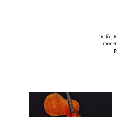
Ondřej K
modern
p