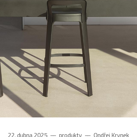
22. dubna 2025
––
produkty
––
Ondřej Krynek