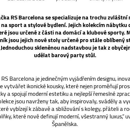
čka RS Barcelona se specializuje na trochu zvláštní 
 na sport a stylové bydlení. Jejich kolekcím nábytku d
teré jsou určené z části na domácí a klubové sporty. 
ík jsou jejich nové stoly určené pro stále oblíbený s
. Jednoduchou skleněnou nadstavbou je tak z obyčej
udělat barový party stůl.
RS Barcelona je jedinečným vyjádřením designu, inova
e vytvářet ikonické kousky, které nejen proměňují pros
tky a spojují moderní estetiku a nejlepší řemeslné zpra
lekce jsou navrženy tak, aby inspirovaly, sváděly a vyd
teré vybízejí k zábavě a sbližování s kolegy, přáteli a r
lňky, které nově definují moderní, všestranný luxus,“ u
Španělska.