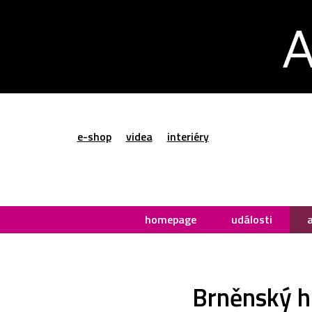
e-shop
videa
interiéry
homepage
události
Brněnský h