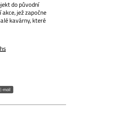
jekt do původní
í akce, jež započne
alé kavárny, které
chs