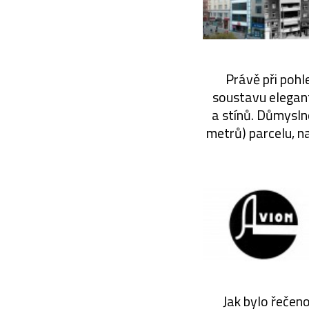
Právě při pohl
soustavu elegan
a stínů. Důmysln
metrů) parcelu, n
Jak bylo řečen