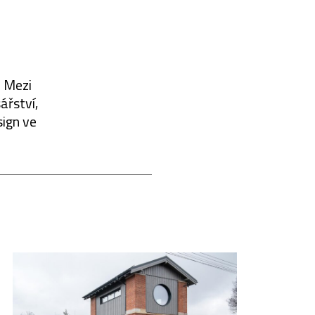
. Mezi
ářství,
sign ve