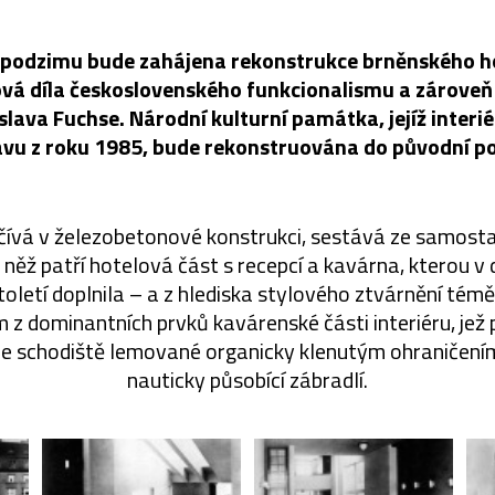
podzimu bude zahájena rekonstrukce brněnského ho
čová díla československého funkcionalismu a zároveň
lava Fuchse. Národní kulturní památka, jejíž interié
avu z roku 1985, bude rekonstruována do původní p
očívá v železobetonové konstrukci, sestává ze samost
něž patří hotelová část s recepcí a kavárna, kterou v
oletí doplnila – a z hlediska stylového ztvárnění témě
m z dominantních prvků kavárenské části interiéru, jež 
je schodiště lemované organicky klenutým ohraničením,
nauticky působící zábradlí.