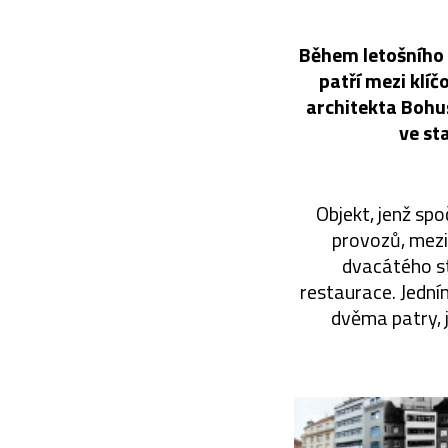
Během letošního 
patří mezi klí
architekta Bohus
ve st
Objekt, jenž sp
provozů, mezi 
dvacátého st
restaurace. Jední
dvěma patry, 