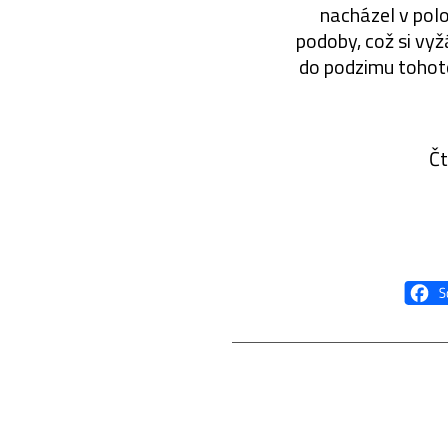
nacházel v pol
podoby, což si vyž
do podzimu tohoto
Čt