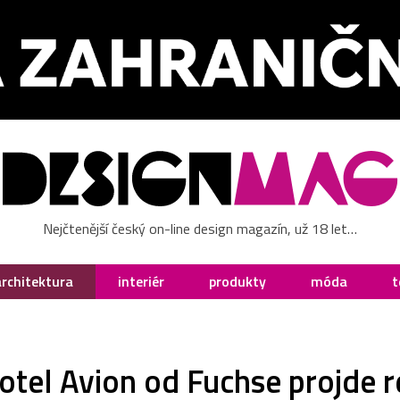
Nejčtenější český on-line design magazín, už 18 let…
architektura
interiér
produkty
móda
t
otel Avion od Fuchse projde r