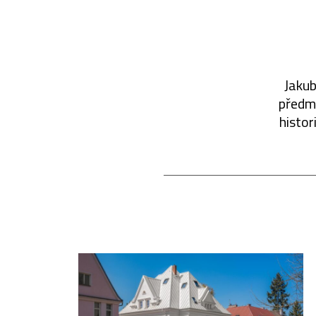
Jakub
předmě
histor