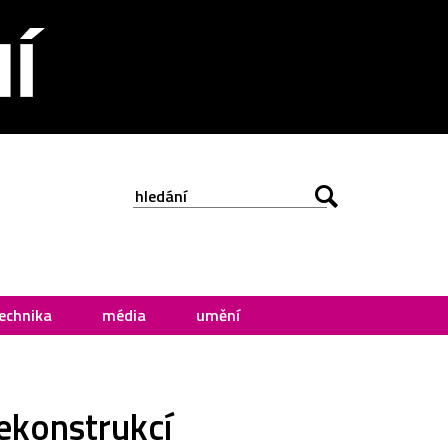
echnika
média
umění
ekonstrukcí