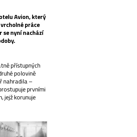
telu Avion, který
 vrcholné práce
r se nyní nachází
odoby.
atně přístupných
 druhé polovině
ř nahradila –
prostupuje prvními
 jejž korunuje