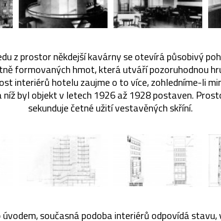
edu z prostor někdejší kavárny se otevírá působivý poh
tně formovaných hmot, která utváří pozoruhodnou hru 
ost interiérů hotelu zaujme o to více, zohledníme-li m
a níž byl objekt v letech 1926 až 1928 postaven. Prost
sekunduje četné užití vestavěných skříní.
o úvodem, současná podoba interiérů odpovídá stavu, 