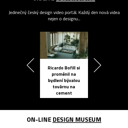
Jedinečný český design video portál. Každý den nová videa
nejen o designu...
Ricardo Bofill si
Přichází ten
proměnil na
propracovan
bydlení bývalou
elektronic
továrnu na
zápisník
cement
reMarkable
ON-LINE
DESIGN MUSEUM