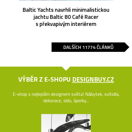
Baltic Yachts navrhli minimalistickou
jachtu Baltic 80 Café Racer
s překvapivým interiérem
DALŠÍCH 11774 ČLÁNKŮ
VÝBĚR Z E-SHOPU
DESIGNBUY.CZ
E-shop s nejlepším designem světa! Nábytek, svítidla,
dekorace, sklo, šperky...