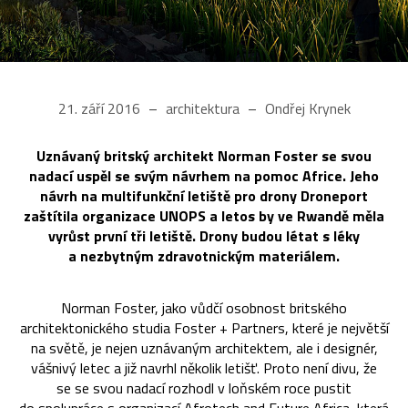
21. září 2016
architektura
Ondřej Krynek
Uznávaný britský architekt Norman Foster se svou
nadací uspěl se svým návrhem na pomoc Africe. Jeho
návrh na multifunkční letiště pro drony Droneport
zaštítila organizace UNOPS a letos by ve Rwandě měla
vyrůst první tři letiště. Drony budou létat s léky
a nezbytným zdravotnickým materiálem.
Norman Foster, jako vůdčí osobnost britského
architektonického studia Foster + Partners, které je největší
na světě, je nejen uznávaným architektem, ale i designér,
vášnivý letec a již navrhl několik letišť. Proto není divu, že
se se svou nadací rozhodl v loňském roce pustit