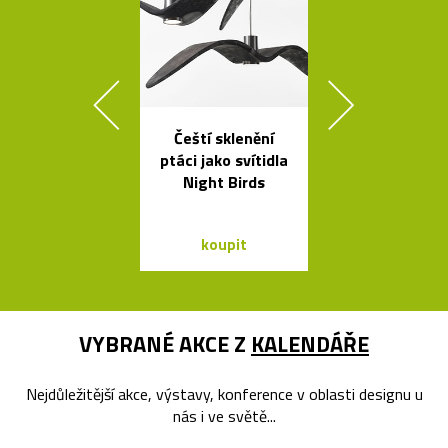
Čeští sklenění
Výkonné cy
ptáci jako svítidla
svítilny o
Night Birds
Bookma
koupit
koupit
VYBRANÉ AKCE Z
KALENDÁŘE
Nejdůležitější akce, výstavy, konference v oblasti designu u
nás i ve světě...