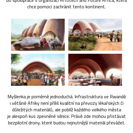
do spolupráce s organizací Afrotech and Future Africa, která
chce pomoci zachránit tento kontinent.
Myšlenka je poměrně jednoduchá. Infrastruktura ve Rwandě
i většině Afriky není příliš kvalitní na převozy lékařských či
důležitých materiálů, ale poblíž každého velkého města
je alespoň kus zpevněné silnice. Právě zde mohou přistávat
bezpilotní drony, které budou nejnutnější materiál převážet.