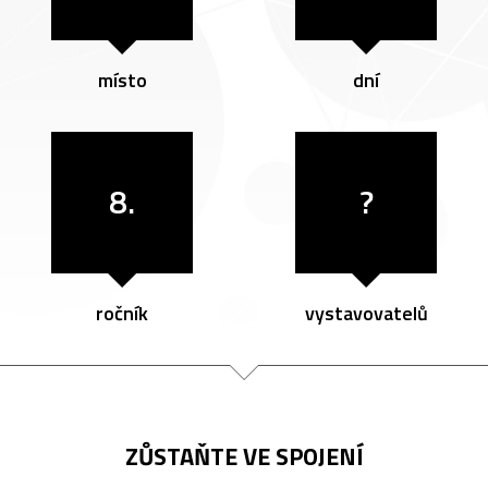
místo
dní
8.
?
ročník
vystavovatelů
ZŮSTAŇTE VE SPOJENÍ