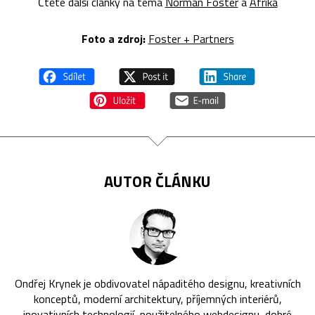
Čtěte další články na téma
Norman Foster
a
Afrika
Foto a zdroj:
Foster + Partners
AUTOR ČLÁNKU
Ondřej Krynek je obdivovatel nápaditého designu, kreativních
konceptů, moderní architektury, příjemných interiérů,
inovativních technologií, použitelného webdesignu, dobré