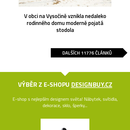
V obci na Vysočině vznikla nedaleko
rodinného domu moderně pojatá
stodola
DALŠÍCH 11776 ČLÁNKŮ
VÝBĚR Z E-SHOPU
DESIGNBUY.CZ
E-shop s nejlepším designem světa! Nábytek, svítidla,
dekorace, sklo, šperky...