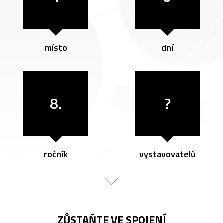
místo
dní
8.
?
ročník
vystavovatelů
ZŮSTAŇTE VE SPOJENÍ