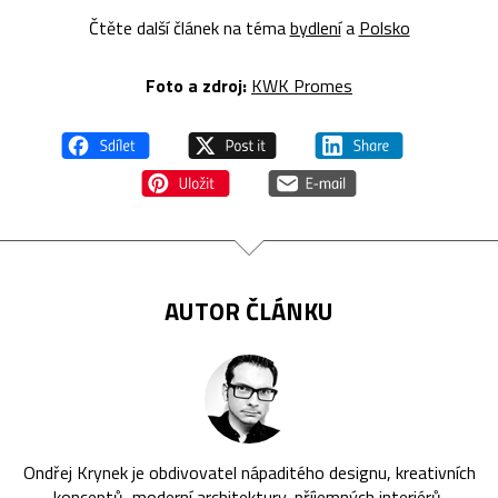
Čtěte další článek na téma
bydlení
a
Polsko
Foto a zdroj:
KWK Promes
AUTOR ČLÁNKU
Ondřej Krynek je obdivovatel nápaditého designu, kreativních
konceptů, moderní architektury, příjemných interiérů,