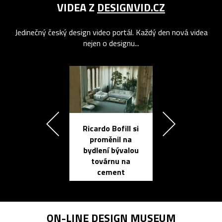
VIDEA Z
DESIGNVID.CZ
Jedinečný český design video portál. Každý den nová videa
nejen o designu...
Ricardo Bofill si
Přichází ten
proměnil na
propracovan
bydlení bývalou
elektronic
továrnu na
zápisník
cement
reMarkable
ON-LINE
DESIGN MUSEUM