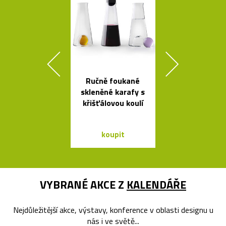
Ručně foukané
Výkonné cy
skleněné karafy s
svítilny o
křišťálovou koulí
Bookma
koupit
koupit
VYBRANÉ AKCE Z
KALENDÁŘE
Nejdůležitější akce, výstavy, konference v oblasti designu u
nás i ve světě...