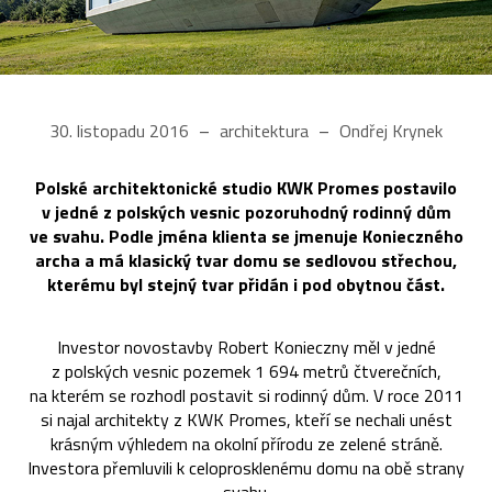
30. listopadu 2016
architektura
Ondřej Krynek
Polské architektonické studio KWK Promes postavilo
v jedné z polských vesnic pozoruhodný rodinný dům
ve svahu. Podle jména klienta se jmenuje Konieczného
archa a má klasický tvar domu se sedlovou střechou,
kterému byl stejný tvar přidán i pod obytnou část.
Investor novostavby Robert Konieczny měl v jedné
z polských vesnic pozemek 1 694 metrů čtverečních,
na kterém se rozhodl postavit si rodinný dům. V roce 2011
si najal architekty z KWK Promes, kteří se nechali unést
krásným výhledem na okolní přírodu ze zelené stráně.
Investora přemluvili k celoprosklenému domu na obě strany