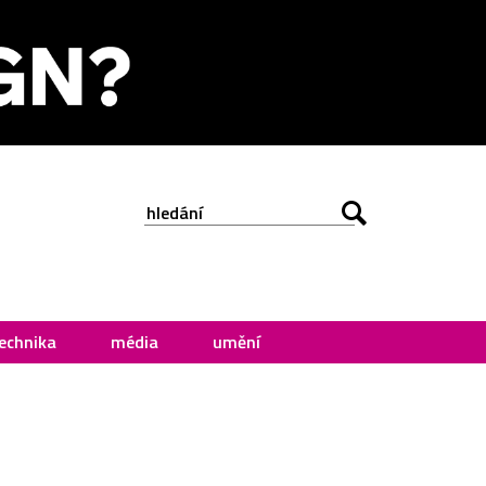
echnika
média
umění