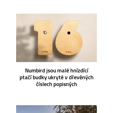
Numbird jsou malé hnízdící
ptačí budky ukryté v dřevěných
číslech popisných