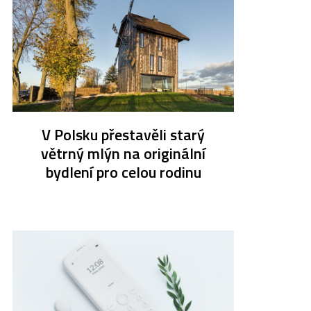
V Polsku přestavěli starý
větrný mlýn na originální
bydlení pro celou rodinu