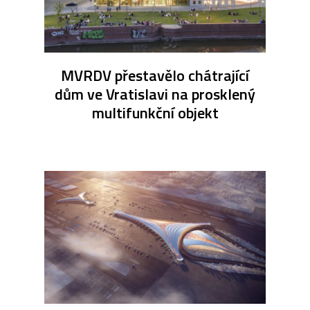
MVRDV přestavělo chátrající
dům ve Vratislavi na prosklený
multifunkční objekt