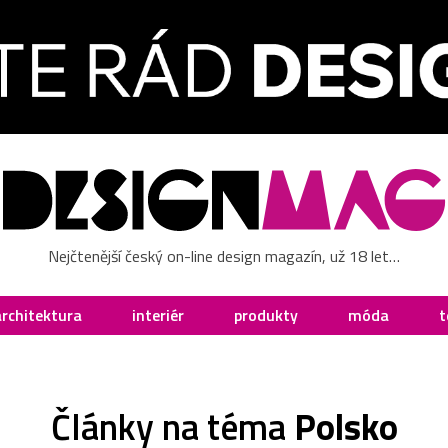
Nejčtenější český on-line design magazín, už 18 let…
architektura
interiér
produkty
móda
t
Články na téma
Polsko