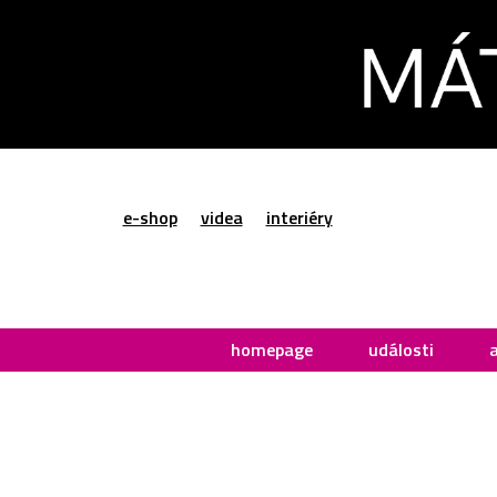
e-shop
videa
interiéry
homepage
události