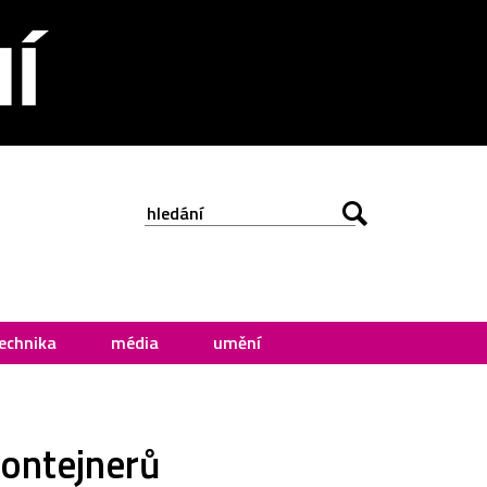
echnika
média
umění
kontejnerů