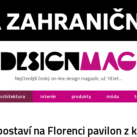
Nejčtenější český on-line design magazín, už 18 let…
architektura
interiér
produkty
móda
t
postaví na Florenci pavilon z 