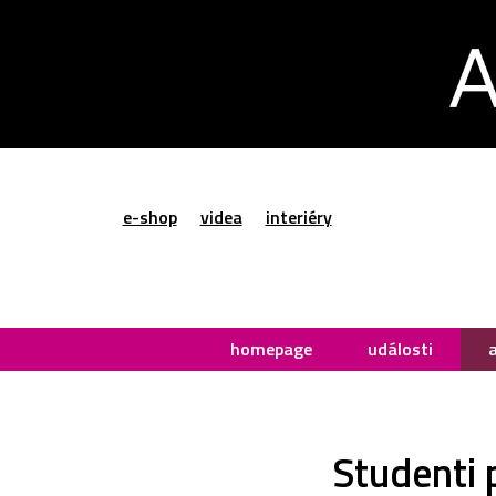
e-shop
videa
interiéry
homepage
události
Studenti 