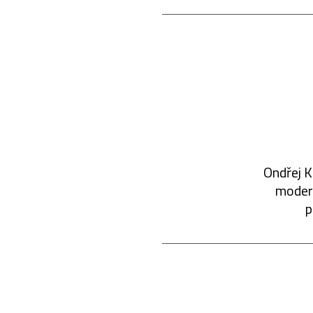
Ondřej K
modern
p