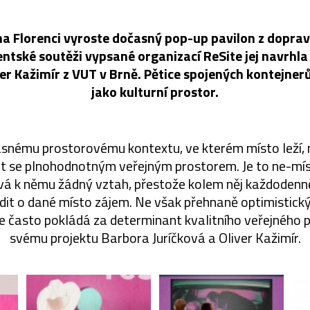
na Florenci vyroste dočasný pop-up pavilon z doprav
entské soutěži vypsané organizací ReSite jej navrhla
ver Kažimír z VUT v Brně. Pětice spojených kontejne
jako kulturní prostor.
snému prostorovému kontextu, ve kterém místo leží
t se plnohodnotným veřejným prostorem. Je to ne-mís
á k němu žádný vztah, přestože kolem něj každodenn
dit o dané místo zájem. Ne však přehnaně optimisti
e často pokládá za determinant kvalitního veřejného pr
svému projektu Barbora Juríčková a Oliver Kažimír.