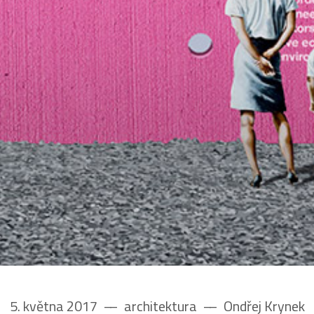
5. května 2017
––
architektura
––
Ondřej Krynek