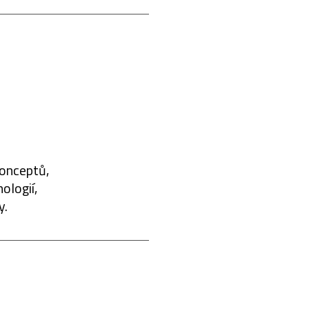
konceptů,
ologií,
y.