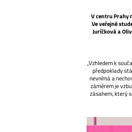
V centru Prahy 
Ve veřejné stud
Juríčková a Oli
„Vzhledem k souča
předpoklady stá
nevnímá a nechov
záměrem je vzbu
zásahem, který s