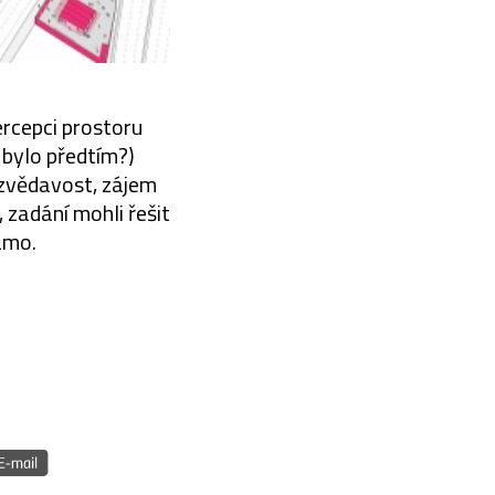
ercepci prostoru
 bylo předtím?)
u zvědavost, zájem
, zadání mohli řešit
ámo.