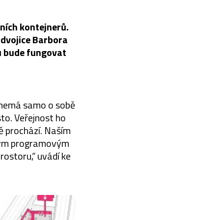
ních kontejnerů.
 dvojice Barbora
rů bude fungovat
, nemá samo o sobě
to. Veřejnost ho
ě prochází. Naším
ckým programovým
ostoru,“ uvádí ke