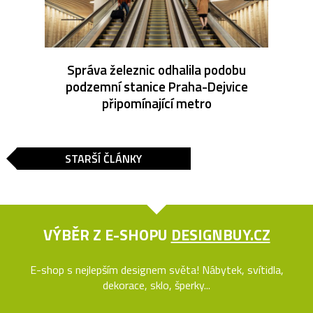
Správa železnic odhalila podobu
podzemní stanice Praha-Dejvice
připomínající metro
STARŠÍ ČLÁNKY
VÝBĚR Z E-SHOPU
DESIGNBUY.CZ
E-shop s nejlepším designem světa! Nábytek, svítidla,
dekorace, sklo, šperky...