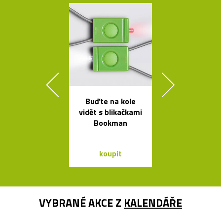
Buďte na kole
Elegantn
vidět s blikačkami
květináč
Bookman
Botanique 
kovovém pod
koupit
koupit
VYBRANÉ AKCE Z
KALENDÁŘE