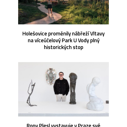
Holešovice proměnily nábřeží Vltavy
na víceúčelový Park U Vody plný
historických stop
Rony Plesl vystavuje v Praze své