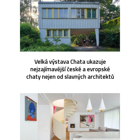
Velká výstava Chata ukazuje
nejzajímavější české a evropské
chaty nejen od slavných architektů