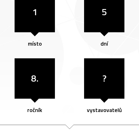
1
5
místo
dní
8.
?
ročník
vystavovatelů