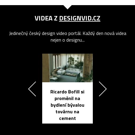
VIDEA Z
DESIGNVID.CZ
Jedinečný český design video portál. Každý den nová videa
nejen o designu...
Ricardo Bofill si
Přichází ten
proměnil na
propracovan
bydlení bývalou
elektronic
továrnu na
zápisník
cement
reMarkable