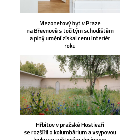
Mezonetový byt v Praze
na Břevnově s točitým schodištěm
a plný umění získal cenu Interiér
roku
Hřbitov v pražské Hostivaři
se rozšířil o kolumbárium a vsypovou
louku se světovým designem