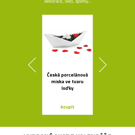
dekorace, sklo, šperky...
Česká porcelánová
Buďte na k
miska ve tvaru
vidět s blika
loďky
Bookma
koupit
koupit