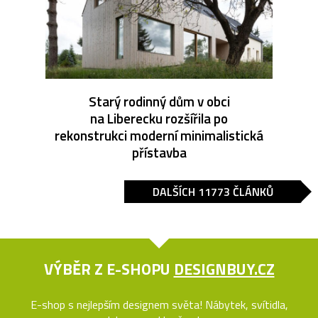
Starý rodinný dům v obci
na Liberecku rozšířila po
rekonstrukci moderní minimalistická
přístavba
DALŠÍCH 11773 ČLÁNKŮ
VÝBĚR Z E-SHOPU
DESIGNBUY.CZ
E-shop s nejlepším designem světa! Nábytek, svítidla,