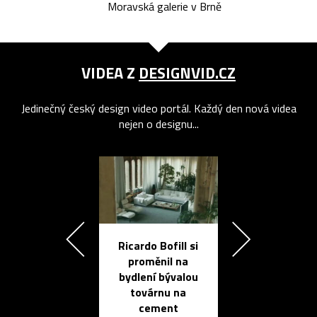
Moravská galerie v Brně
VIDEA Z
DESIGNVID.CZ
Jedinečný český design video portál. Každý den nová videa
nejen o designu...
Ricardo Bofill si
Přichází ten
proměnil na
propracovan
bydlení bývalou
elektronic
továrnu na
zápisník
cement
reMarkable