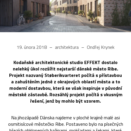
19. února 2018
architektura
Ondřej Krynek
Kodaňské architektonické studio EFFEKT dostalo
nelehký úkol rozšířit nejstarší dánské město Ribe.
Projekt nazvaný Støberikvarteret počítá s přístavbou
a zahuštěním jedné z okrajových oblastí města a to
moderní dostavbou, která se však inspiruje v původní
městské zástavbě. Rozsáhlý projekt počítá s vkusným
řešení, jenž by mohlo být vzorem.
Na jihozápadě Dánska najdeme v ploché krajině malé asi
osmitisícové městečko Ribe. Postaveno bylo na písečných
březích obklopených bažinami, mokřadami a řekami, které