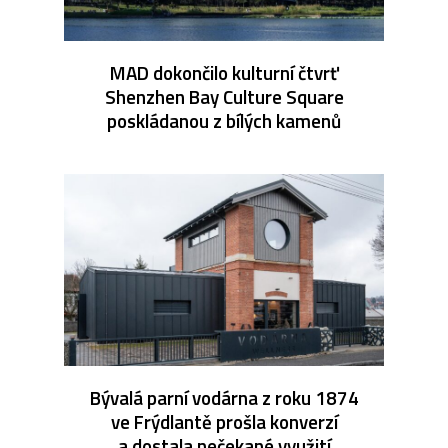
MAD dokončilo kulturní čtvrť
Shenzhen Bay Culture Square
poskládanou z bílých kamenů
Bývalá parní vodárna z roku 1874
ve Frýdlantě prošla konverzí
a dostala nečekané využití