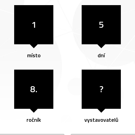
1
5
místo
dní
8.
?
ročník
vystavovatelů