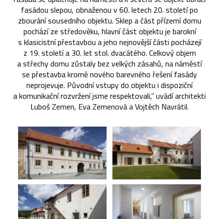
fasádou slepou, obnaženou v 60. letech 20. století po
zbourání sousedního objektu. Sklep a část přízemí domu
pochází ze středověku, hlavní část objektu je barokní
s klasicistní přestavbou a jeho nejnovější části pocházejí
z 19. století a 30. let stol. dvacátého. Celkový objem
a střechy domu zůstaly bez velkých zásahů, na náměstí
se přestavba kromě nového barevného řešení fasády
neprojevuje. Původní vstupy do objektu i dispoziční
a komunikační rozvržení jsme respektovali,” uvádí architekti
Luboš Zemen, Eva Zemenová a Vojtěch Navrátil.