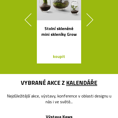
Stolní skleněné
Česká porcel
mini skleníky Grow
miska ve tv
loďky
koupit
koupit
VYBRANÉ AKCE Z
KALENDÁŘE
Nejdůležitější akce, výstavy, konference v oblasti designu u
nás i ve světě...
Výstava Kaws