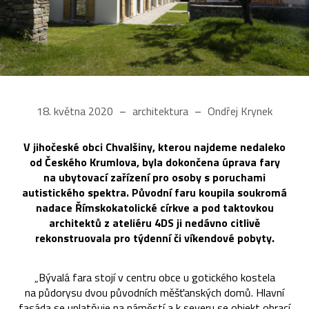
18. května 2020
architektura
Ondřej Krynek
V jihočeské obci Chvalšiny, kterou najdeme nedaleko
od Českého Krumlova, byla dokončena úprava fary
na ubytovací zařízení pro osoby s poruchami
autistického spektra. Původní faru koupila soukromá
nadace Římskokatolické církve a pod taktovkou
architektů z ateliéru 4DS ji nedávno citlivě
rekonstruovala pro týdenní či víkendové pobyty.
„Bývalá fara stojí v centru obce u gotického kostela
na půdorysu dvou původních měšťanských domů. Hlavní
fasáda se uplatňuje na náměstí a k severu se objekt obrací