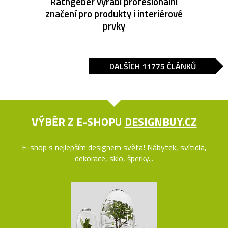
Rathgeber vyrábí profesionální
značení pro produkty i interiérové
prvky
DALŠÍCH 11775 ČLÁNKŮ
VÝBĚR Z E-SHOPU
DESIGNBUY.CZ
E-shop s nejlepším designem světa! Nábytek, svítidla,
dekorace, sklo, šperky...