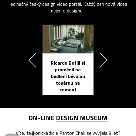
Jedinečný český design video portál. Každý den nová videa
nejen o designu...
Ricardo Bofill si
Přichází ten
proměnil na
propracovan
bydlení bývalou
elektronic
továrnu na
zápisník
cement
reMarkable
ON-LINE
DESIGN MUSEUM
Víte, že ikonická židle Panton Chair se vyvíjela 9 let?