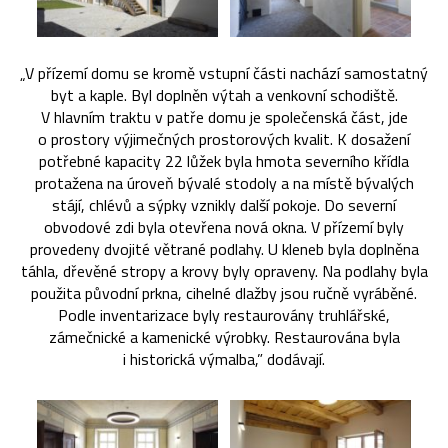
„V přízemí domu se kromě vstupní části nachází samostatný
byt a kaple. Byl doplněn výtah a venkovní schodiště.
V hlavním traktu v patře domu je společenská část, jde
o prostory výjimečných prostorových kvalit. K dosažení
potřebné kapacity 22 lůžek byla hmota severního křídla
protažena na úroveň bývalé stodoly a na místě bývalých
stájí, chlévů a sýpky vznikly další pokoje. Do severní
obvodové zdi byla otevřena nová okna. V přízemí byly
provedeny dvojité větrané podlahy. U kleneb byla doplněna
táhla, dřevěné stropy a krovy byly opraveny. Na podlahy byla
použita původní prkna, cihelné dlažby jsou ručně vyráběné.
Podle inventarizace byly restaurovány truhlářské,
zámečnické a kamenické výrobky. Restaurována byla
i historická výmalba,” dodávají.