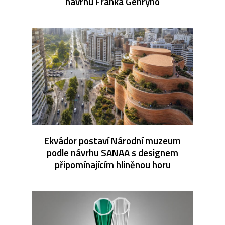
návrhu Franka Gehryho
Ekvádor postaví Národní muzeum
podle návrhu SANAA s designem
připomínajícím hliněnou horu