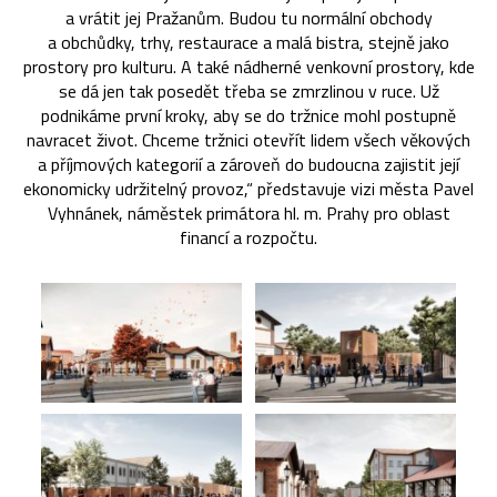
a vrátit jej Pražanům. Budou tu normální obchody
a obchůdky, trhy, restaurace a malá bistra, stejně jako
prostory pro kulturu. A také nádherné venkovní prostory, kde
se dá jen tak posedět třeba se zmrzlinou v ruce. Už
podnikáme první kroky, aby se do tržnice mohl postupně
navracet život. Chceme tržnici otevřít lidem všech věkových
a příjmových kategorií a zároveň do budoucna zajistit její
ekonomicky udržitelný provoz,“ představuje vizi města Pavel
Vyhnánek, náměstek primátora hl. m. Prahy pro oblast
financí a rozpočtu.