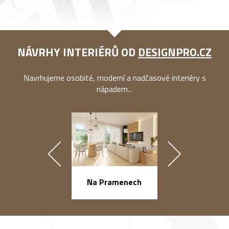
NÁVRHY INTERIÉRŮ OD
DESIGNPRO.CZ
Navrhujeme osobité, moderní a nadčasové interiéry s
nápadem...
náměstí Na Ba
Na Pramenech