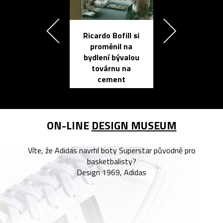
Ricardo Bofill si
Přichází ten
proměnil na
propracovan
bydlení bývalou
elektronic
továrnu na
zápisník
cement
reMarkable
ON-LINE
DESIGN MUSEUM
Víte, že Adidas navrhl boty Superstar původně pro
basketbalisty?
Design 1969, Adidas