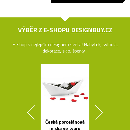
VÝBĚR Z E-SHOPU
DESIGNBUY.CZ
E-shop s nejlepším designem světa! Nábytek, svítidla,
dekorace, sklo, šperky...
Česká porcelánová
Prémiové ita
miska ve tvaru
polstrova