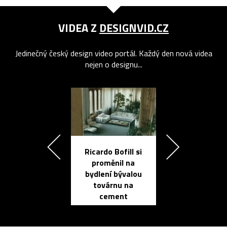
VIDEA Z
DESIGNVID.CZ
Jedinečný český design video portál. Každý den nová videa
nejen o designu...
Ricardo Bofill si
Přichází ten
proměnil na
propracovan
bydlení bývalou
elektronic
továrnu na
zápisník
cement
reMarkable