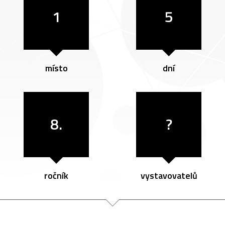
1
5
místo
dní
8.
?
ročník
vystavovatelů