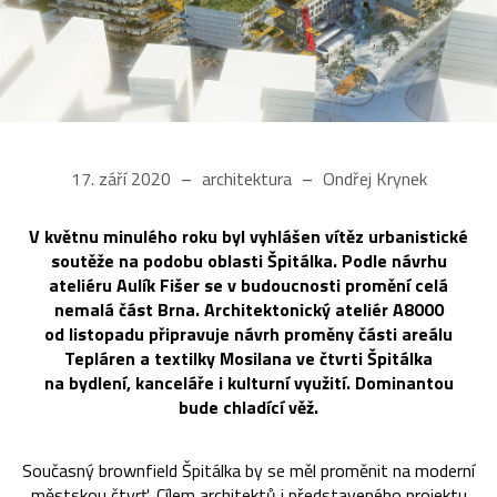
17. září 2020
architektura
Ondřej Krynek
V květnu minulého roku byl vyhlášen vítěz urbanistické
soutěže na podobu oblasti Špitálka. Podle návrhu
ateliéru Aulík Fišer se v budoucnosti promění celá
nemalá část Brna. Architektonický ateliér A8000
od listopadu připravuje návrh proměny části areálu
Tepláren a textilky Mosilana ve čtvrti Špitálka
na bydlení, kanceláře i kulturní využití. Dominantou
bude chladící věž.
Současný brownfield Špitálka by se měl proměnit na moderní
městskou čtvrť. Cílem architektů i představeného projektu