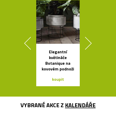
Elegantní
České křišťá
květináče
sklenice 
Botanique na
britskéh
kovovém podnoži
designér
koupit
koupit
VYBRANÉ AKCE Z
KALENDÁŘE