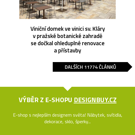
Viniční domek ve vinici sv. Kláry
v pražské botanické zahradě
se dočkal ohleduplné renovace
a přístavby
DALŠÍCH 11774 ČLÁNKŮ
VÝBĚR Z E-SHOPU
DESIGNBUY.CZ
E-shop s nejlepším designem světa! Nábytek, svítidla,
dekorace, sklo, šperky...