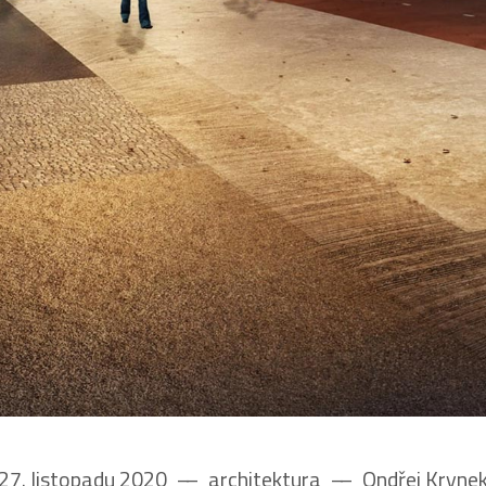
27. listopadu 2020
––
architektura
––
Ondřej Kryne