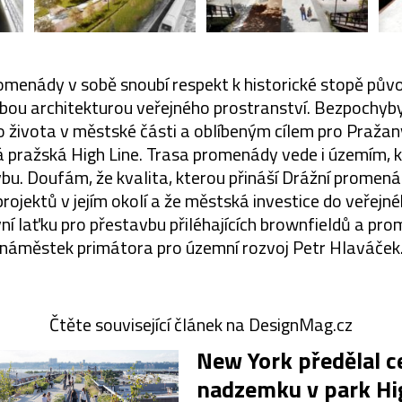
omenády v sobě snoubí respekt k historické stopě pův
obou architekturou veřejného prostranství. Bezpochyb
o života v městské části a oblíbeným cílem pro Pražany
 pražská High Line. Trasa promenády vede i územím,
u. Doufám, že kvalita, kterou přináší Drážní promená
projektů v jejím okolí a že městská investice do veřejn
vní laťku pro přestavbu přiléhajících brownfieldů a prom
náměstek primátora pro územní rozvoj Petr Hlaváček
Čtěte související článek na DesignMag.cz
New York předělal c
nadzemku v park Hi