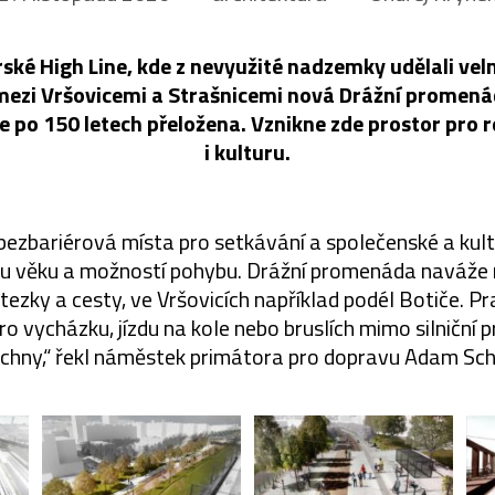
ké High Line, kde z nevyužité nadzemky udělali vel
mezi Vršovicemi a Strašnicemi nová Drážní promenád
 po 150 letech přeložena. Vznikne zde prostor pro r
i kulturu.
ezbariérová místa pro setkávání a společenské a kultu
u věku a možností pohybu. Drážní promenáda naváže na 
tezky a cesty, ve Vršovicích například podél Botiče. 
o vycházku, jízdu na kole nebo bruslích mimo silniční p
chny,“ řekl náměstek primátora pro dopravu Adam Sch