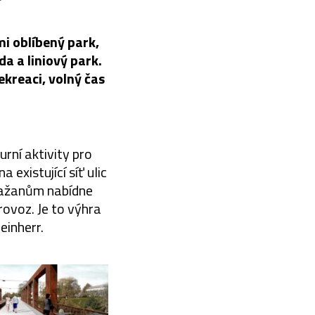
mi oblíbený park,
a a liniový park.
ekreaci, volný čas
rní aktivity pro
existující síť ulic
Pražanům nabídne
rovoz. Je to výhra
einherr.