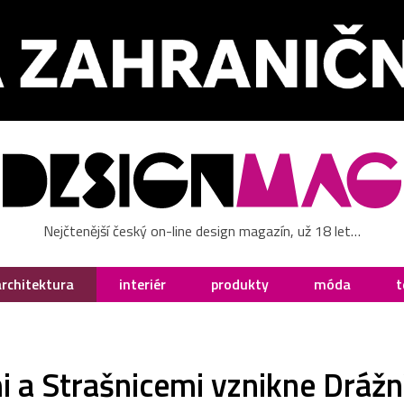
Nejčtenější český on-line design magazín, už 18 let…
architektura
interiér
produkty
móda
t
 a Strašnicemi vznikne Drážn