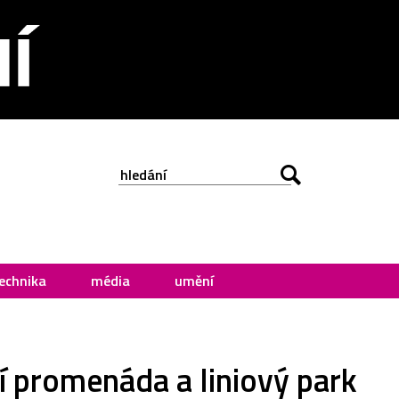
echnika
média
umění
í promenáda a liniový park