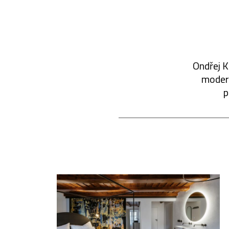
Ondřej K
modern
p