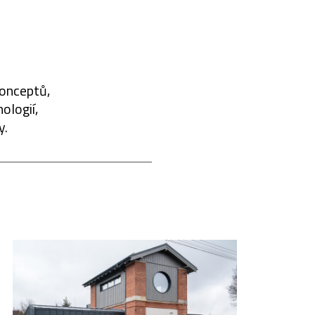
konceptů,
ologií,
y.