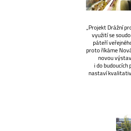
„Projekt Drážní pr
využití se soud
páteří veřejnéh
proto říkáme Nová
novou výstavb
i do budoucích 
nastaví kvalitati