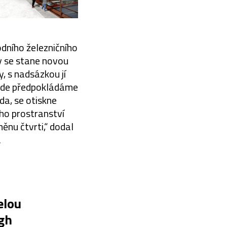
odního železničního
y se stane novou
, s nadsázkou jí
 kde předpokládáme
da, se otiskne
ého prostranství
ěnu čtvrti,“ dodal
.
elou
gh