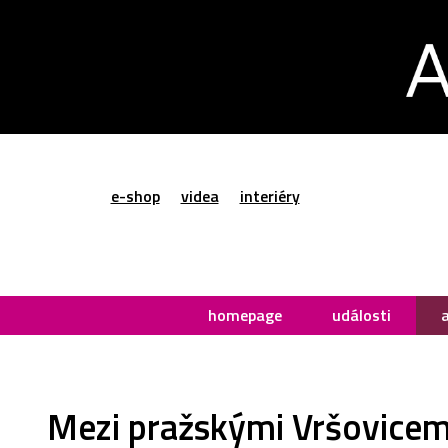
e-shop
videa
interiéry
homepage
události
Mezi pražskými Vršovicemi