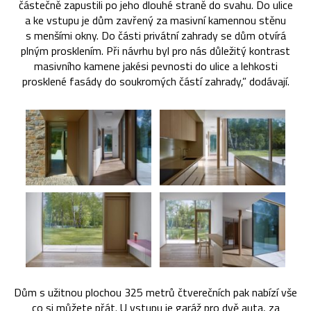
částečně zapustili po jeho dlouhé straně do svahu. Do ulice
a ke vstupu je dům zavřený za masivní kamennou stěnu
s menšími okny. Do části privátní zahrady se dům otvírá
plným prosklením. Při návrhu byl pro nás důležitý kontrast
masivního kamene jakési pevnosti do ulice a lehkosti
prosklené fasády do soukromých částí zahrady,” dodávají.
Dům s užitnou plochou 325 metrů čtverečních pak nabízí vše
co si můžete přát. U vstupu je garáž pro dvě auta, za