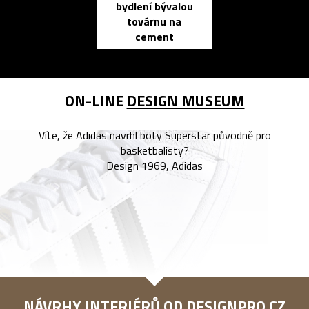
bydlení bývalou
elektronic
továrnu na
zápisník
cement
reMarkable
ON-LINE
DESIGN MUSEUM
Víte, že Adidas navrhl boty Superstar původně pro
basketbalisty?
Design 1969, Adidas
NÁVRHY INTERIÉRŮ OD
DESIGNPRO.CZ