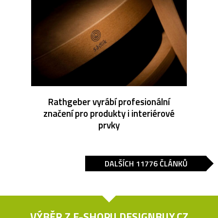
Rathgeber vyrábí profesionální
značení pro produkty i interiérové
prvky
DALŠÍCH 11776 ČLÁNKŮ
VÝBĚR Z E-SHOPU
DESIGNBUY.CZ