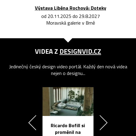
Výstava Liběna Rochová: Doteky
od 20.11.2025 do 29.8.2027
Moravská galerie v Brně
VIDEA Z
DESIGNVID.CZ
Jedinečný český design video portál. Každý den nová videa
nejen o designu...
Ricardo Bofill si
Přichází ten
proměnil na
propracovan