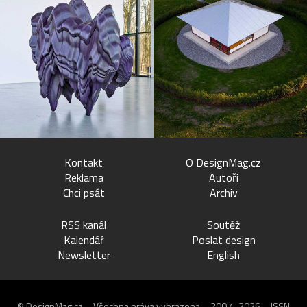
Kontakt
O DesignMag.cz
Reklama
Autoři
Chci psát
Archiv
RSS kanál
Soutěž
Kalendář
Poslat design
Newsletter
English
© DesignMag.cz – Všechna práva vyhrazena – 2007–2026 – ISSN