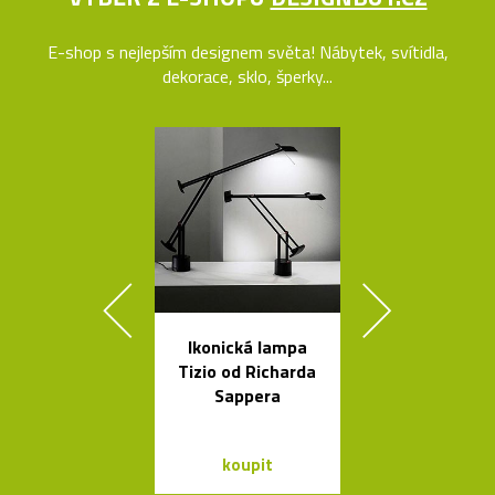
E-shop s nejlepším designem světa! Nábytek, svítidla,
dekorace, sklo, šperky...
Ikonická lampa
Kolekce svít
Tizio od Richarda
Flowerpot 
Sappera
Vernera Pan
koupit
koupit