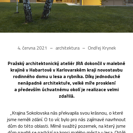
4. června 2021
architektura
Ondřej Krynek
Pražský architektonický ateliér JRA dokončil v malebné
krajině v Habartově v Karlovarském kraji novostavbu
rodinného domu u lesa a rybníka. Díky jednoduché
nenápadné architektuře, velké míře prosklení
a především úchvatnému okolí je realizace velmi
zdařilá.
„Krajina Sokolovska nás překvapila svou krásnou, o které
jsme neměli zdání. O to víc bylo pro nás zajímavé navrhnout
dům do této oblasti. Mírně svažitý pozemek, na který jsme
dům navrhli se nachází na konci malého města u lesa. Chtěli