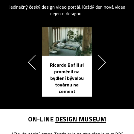
Jedinečný český design video portál. Každý den nová videa
nejen o designu...
Ricardo Bofill si
Přichází ten
proměnil na
propracovan
bydlení bývalou
elektronic
továrnu na
zápisník
cement
reMarkable
ON-LINE
DESIGN MUSEUM
Víte, že stolní lampa Taccia byla navrhována jako svítící