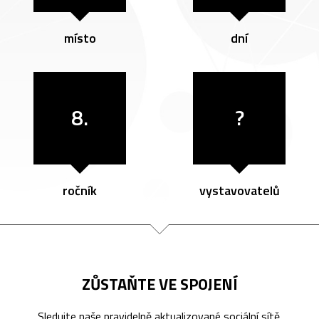
místo
dní
8.
?
ročník
vystavovatelů
ZŮSTAŇTE VE SPOJENÍ
Sledujte naše pravidelně aktualizované sociální sítě.