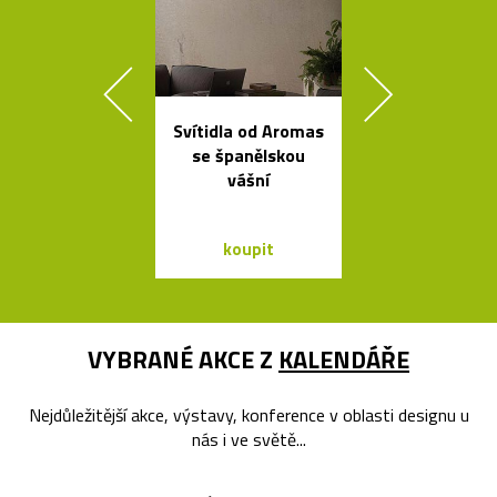
Svítidla od Aromas
Kolekce čes
se španělskou
svítidel ze s
vášní
dřeva Muff
koupit
koupit
VYBRANÉ AKCE Z
KALENDÁŘE
Nejdůležitější akce, výstavy, konference v oblasti designu u
nás i ve světě...