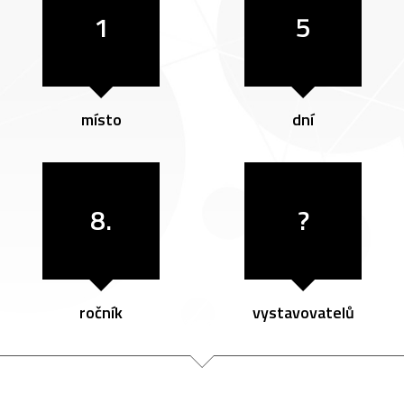
1
5
místo
dní
8.
?
ročník
vystavovatelů