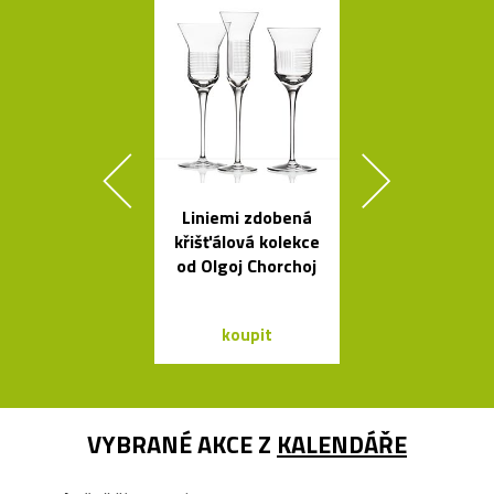
Liniemi zdobená
Svítící mrak 
křišťálová kolekce
XL od Fran
od Olgoj Chorchoj
Gehryho
koupit
koupit
VYBRANÉ AKCE Z
KALENDÁŘE