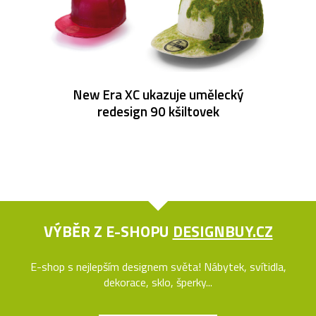
New Era XC ukazuje umělecký
redesign 90 kšiltovek
VÝBĚR Z E-SHOPU
DESIGNBUY.CZ
E-shop s nejlepším designem světa! Nábytek, svítidla,
dekorace, sklo, šperky...