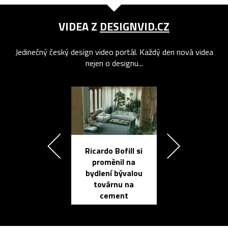
VIDEA Z
DESIGNVID.CZ
Jedinečný český design video portál. Každý den nová videa
nejen o designu...
Ricardo Bofill si
Přichází ten
proměnil na
propracovan
bydlení bývalou
elektronic
továrnu na
zápisník
cement
reMarkable