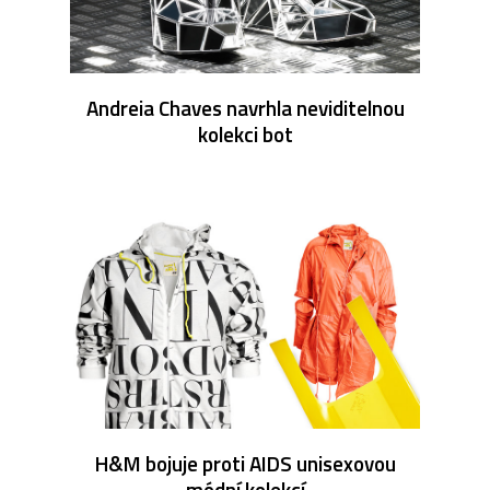
Andreia Chaves navrhla neviditelnou
kolekci bot
H&M bojuje proti AIDS unisexovou
módní kolekcí