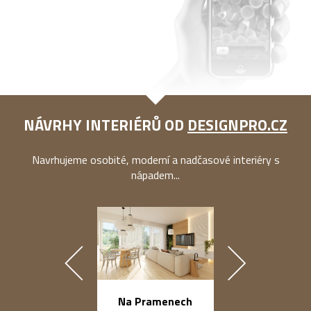
NÁVRHY INTERIÉRŮ OD
DESIGNPRO.CZ
Navrhujeme osobité, moderní a nadčasové interiéry s
nápadem...
náměstí Na Ba
Na Pramenech