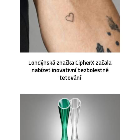
Londýnská značka CipherX začala
nabízet inovativní bezbolestné
tetování