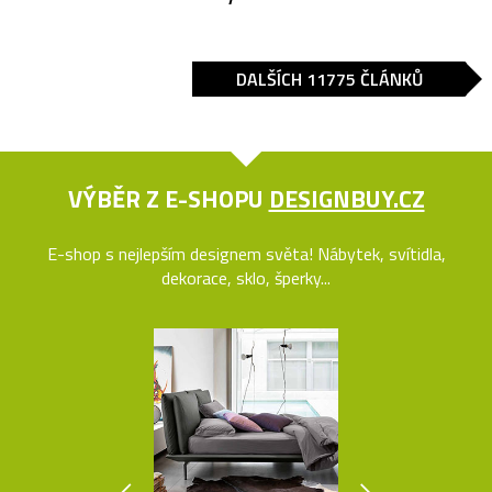
DALŠÍCH 11775 ČLÁNKŮ
VÝBĚR Z E-SHOPU
DESIGNBUY.CZ
E-shop s nejlepším designem světa! Nábytek, svítidla,
dekorace, sklo, šperky...