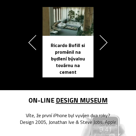
Ricardo Bofill si
Přichází ten
proměnil na
propracovan
bydlení bývalou
elektronic
továrnu na
zápisník
cement
reMarkable
ON-LINE
DESIGN MUSEUM
Víte, že první iPhone byl vyvíjen dva roky?
Design 2005, Jonathan Ive & Steve Jobs, Apple