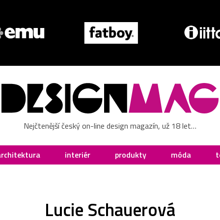
Nejčtenější český on-line design magazín, už 18 let…
architektura
interiér
produkty
móda
t
Lucie Schauerová