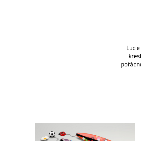
Lucie
kres
pořádně