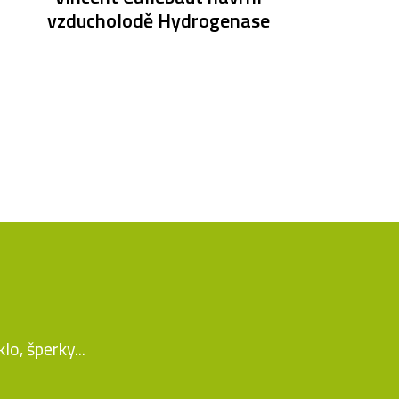
vzducholodě Hydrogenase
o, šperky...