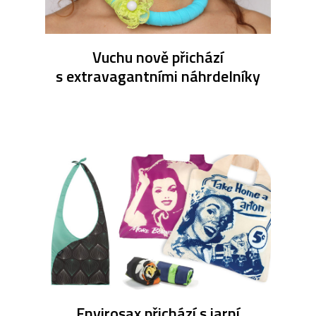
Vuchu nově přichází
s extravagantními náhrdelníky
Envirosax přichází s jarní