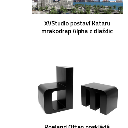
XVStudio postaví Kataru
mrakodrap Alpha z dlaždic
Roeland Otten poskládá