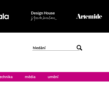
echnika
média
umění