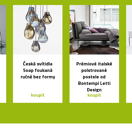
Česká svítidla
Prémiové italské
Soap foukaná
polstrované
ručně bez formy
postele od
Bontempi Letti
Design
koupit
koupit