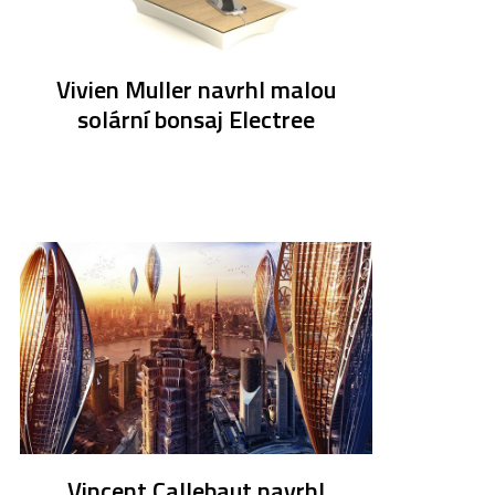
Vivien Muller navrhl malou
solární bonsaj Electree
Vincent Callebaut navrhl