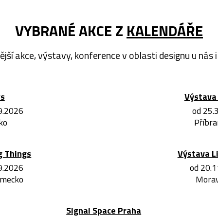
VYBRANÉ AKCE Z
KALENDÁŘE
ější akce, výstavy, konference v oblasti designu u nás i 
ws
Výstava 
.9.2026
od 25.
ko
Příbra
g Things
Výstava L
.9.2026
od 20.1
ěmecko
Morav
Signal Space Praha