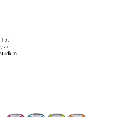
Fotí i
y ani
 studium