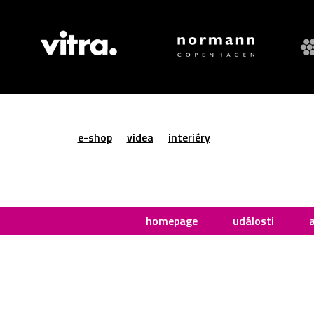
e-shop
videa
interiéry
homepage
události