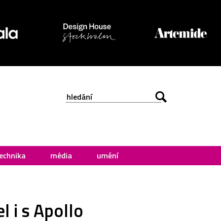
echnika
média
umění
 i s Apollo