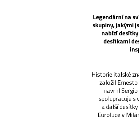
Legendární na sv
skupiny, jakými j
nabízí desítky
desítkami des
ins
Historie italské z
založil Ernesto
navrhl Sergio
spolupracuje s 
a další desítk
Euroluce v Milá