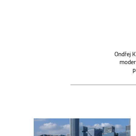
Ondřej K
modern
p