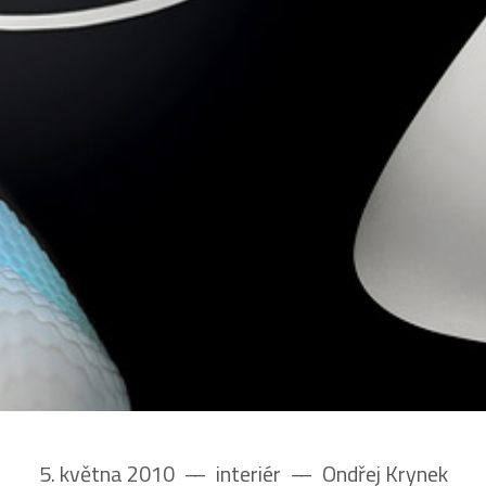
5. května 2010
––
interiér
––
Ondřej Krynek