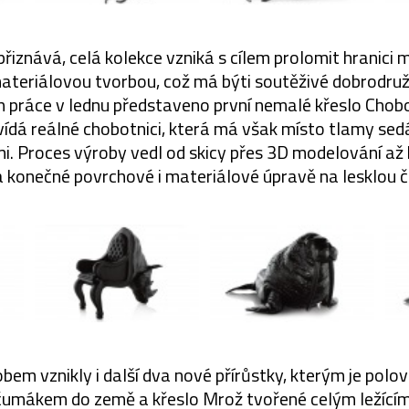
řiznává, celá kolekce vzniká s cílem prolomit hranici m
ateriálovou tvorbou, což má býti soutěživé dobrodruž
h práce v lednu představeno první nemalé křeslo Chobo
ídá reálné chobotnici, která má však místo tlamy se
. Proces výroby vedl od skicy přes 3D modelování až k 
a konečné povrchové i materiálové úpravě na lesklou č
em vznikly i další dva nové přírůstky, kterým je pol
umákem do země a křeslo Mrož tvořené celým ležící