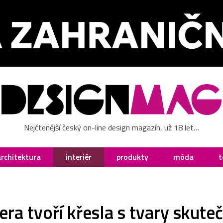
Nejčtenější český on-line design magazín, už 18 let…
architektura
interiér
produkty
móda
t
ra tvoří křesla s tvary skuteč