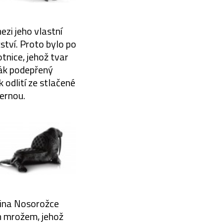
ezi jeho vlastní
ství. Proto bylo po
tnice, jehož tvar
dák podepřený
odlití ze stlačené
ernou.
ovina Nosorožce
m mrožem, jehož