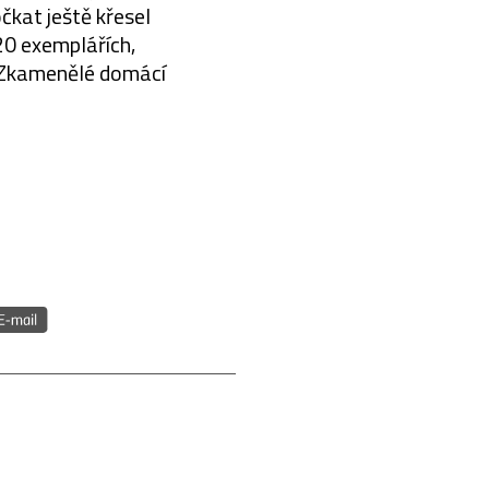
čkat ještě křesel
20 exemplářích,
. Zkamenělé domácí