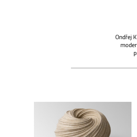
Ondřej K
modern
p