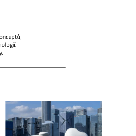
konceptů,
ologií,
y.