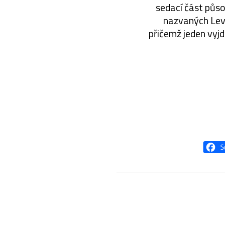
sedací část půso
nazvaných Lev,
přičemž jeden vyj