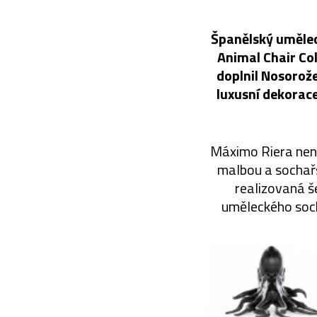
Španělský umělec 
Animal Chair Col
doplnil Nosorože
luxusní dekorac
Máximo Riera není 
malbou a sochařs
realizovaná š
uměleckého soch