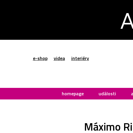
e-shop
videa
interiéry
homepage
události
Máximo Rie