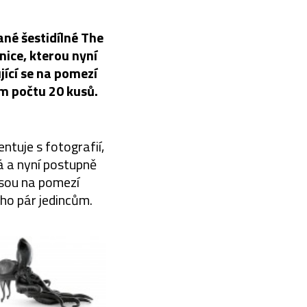
ané šestidílné The
nice, kterou nyní
jící se na pomezí
m počtu 20 kusů.
ntuje s fotografií,
á a nyní postupně
jsou na pomezí
ho pár jedincům.