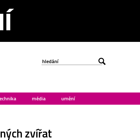
echnika
média
umění
ných zvířat