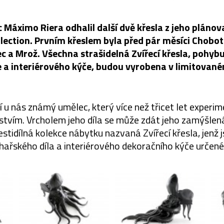
Máximo Riera odhalil další dvě křesla z jeho plánov
lection. Prvním křeslem byla před pár měsíci Chobot
c a Mrož. Všechna strašidelná Zvířecí křesla, pohybu
e a interiérového kýče, budou vyrobena v limitované
u nás známý umělec, který více než třicet let experime
tvím. Vrcholem jeho díla se může zdát jeho zamýšlen
estidílná kolekce nábytku nazvaná Zvířecí křesla, jenž 
ařského díla a interiérového dekoračního kýče určené