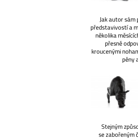
Jak autor sám p
představivostí a m
několika měsícíc
přesně odpov
kroucenými nohami
pěny 
Stejným způsob
se zabořeným č