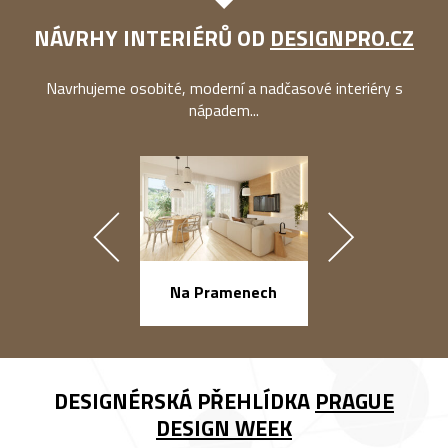
NÁVRHY INTERIÉRŮ OD
DESIGNPRO.CZ
Navrhujeme osobité, moderní a nadčasové interiéry s
nápadem...
náměstí Na Ba
Na Pramenech
DESIGNÉRSKÁ PŘEHLÍDKA
PRAGUE
DESIGN WEEK