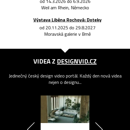
od 14.3.2026 do 6.9.2026
Weil am Rhein, Německo
Výstava Liběna Rochová: Doteky
od 20.11.2025 do 29.8.2027
Moravská galerie v Brně
VIDEA Z
DESIGNVID.CZ
Jedinečný český design video portál. Každý den nová videa
nejen o designu...