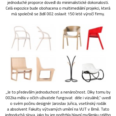
jednoduché proporce dovedl do minimalistické dokonalosti.
Celá expozice bude obohacena o multimediální projekci, která
má společně se židlí 002 oslavit 150 leté výročí firmy.
„Je to především jednoduchost a nenáročnost. Díky tomu by
002ka měla v očích uživatele fungovat déle i vizuálně,“ uvedl
o svém počinu designér Jaroslav Juřica, vsetínský rodák
a absolvent Fakulty výtvarných umění na VUT v Brně. Tato
jednoduchá slova, jako by jen podtrhla hlavní myšlenku celého