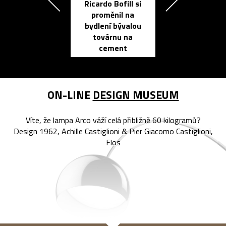
Ricardo Bofill si
Přichází ten
proměnil na
propracovan
bydlení bývalou
elektronic
továrnu na
zápisník
cement
reMarkable
ON-LINE
DESIGN MUSEUM
Víte, že lampa Arco váží celá přibližně 60 kilogramů?
Design 1962, Achille Castiglioni & Pier Giacomo Castiglioni,
Flos