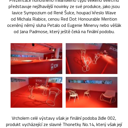
Prezentace honosného milánského typu velkého veletrhu
představuje nejžhavější novinky ze své produkce, jako jsou
lavice Sympozium od René Šulce, houpací křeslo Wave
od Michala Riabice, cenou Red Dot Honourable Mention
oceněný němý sluha Petalo od Eugenie Minervy nebo věšák
od Jana Padrnose, který ještě čeká na finální podobu.
Vrcholem celé výstavy však je finální podoba židle 002,
produkt vycházející ze slavné Thonetky No.14, který však její