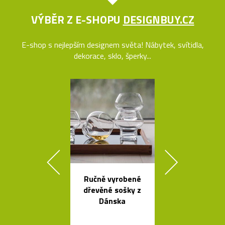
VÝBĚR Z E-SHOPU
DESIGNBUY.CZ
E-shop s nejlepším designem světa! Nábytek, svítidla,
dekorace, sklo, šperky...
Ručně vyrobené
Kolekce
dřevěné sošky z
skleněných sví
Dánska
Bulb a Mega 