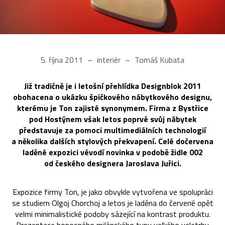
5. října 2011
interiér
Tomáš Kubata
Již tradičně je i letošní přehlídka Designblok 2011
obohacena o ukázku špičkového nábytkového designu,
kterému je Ton zajisté synonymem. Firma z Bystřice
pod Hostýnem však letos poprvé svůj nábytek
představuje za pomoci multimediálních technologií
a několika dalších stylových překvapení. Celé dočervena
laděné expozici vévodí novinka v podobě židle 002
od českého designera Jaroslava Juřici.
Expozice firmy Ton, je jako obvykle vytvořena ve spolupráci
se studiem Olgoj Chorchoj a letos je laděna do červené opět
velmi minimalistické podoby sázející na kontrast produktu.