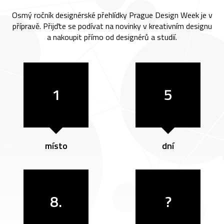
Osmý ročník designérské přehlídky Prague Design Week je v
přípravě. Přijďte se podívat na novinky v kreativním designu
a nakoupit přímo od designérů a studií.
1
5
místo
dní
8.
?