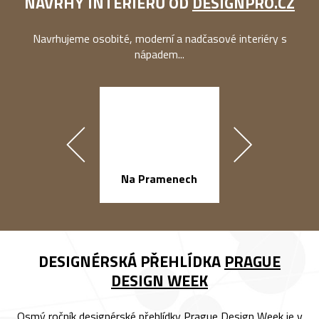
NÁVRHY INTERIÉRŮ OD
DESIGNPRO.CZ
Navrhujeme osobité, moderní a nadčasové interiéry s
nápadem...
náměstí Na Ba
Na Pramenech
DESIGNÉRSKÁ PŘEHLÍDKA
PRAGUE
DESIGN WEEK
Osmý ročník designérské přehlídky Prague Design Week je v