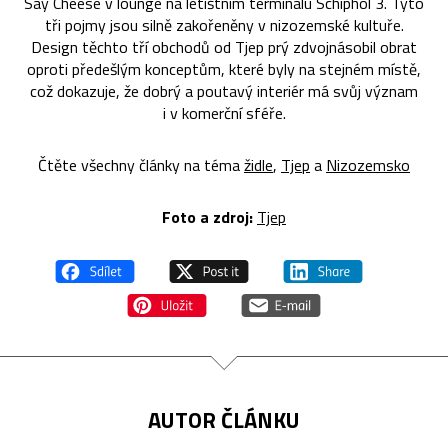
Say Cheese v lounge na letištním terminálu Schiphol 3. Tyto
tři pojmy jsou silně zakořeněny v nizozemské kultuře.
Design těchto tří obchodů od Tjep prý zdvojnásobil obrat
oproti předešlým konceptům, které byly na stejném místě,
což dokazuje, že dobrý a poutavý interiér má svůj význam
i v komerční sféře.
Čtěte všechny články na téma
židle
,
Tjep
a
Nizozemsko
Foto a zdroj:
Tjep
AUTOR ČLÁNKU