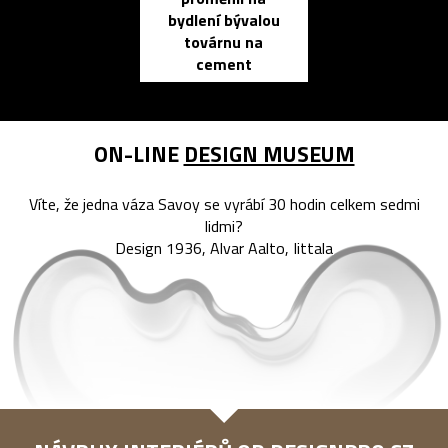
bydlení bývalou
elektronic
továrnu na
zápisník
cement
reMarkable
ON-LINE
DESIGN MUSEUM
Víte, že jedna váza Savoy se vyrábí 30 hodin celkem sedmi
lidmi?
Design 1936, Alvar Aalto, Iittala