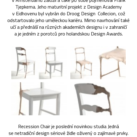
v Amsterdamu založil a také po sobě pojmenoval Frank
Tjepkema. Jeho maturitní projekt z Design Academy
v Eidhovenu byl vybrán do Droog Design Collecion, což
odstartovalo jeho uměleckou kariéru. Mimo navrhování také
učí a přednáší na různých akademiích designu i v zahraničí
a je jedním z porotců pro holandskou Design Awards.
Recession Chair je poslední novinkou studia Jedná
se netradiční design sériové židle oživený o zajímavé prvky.