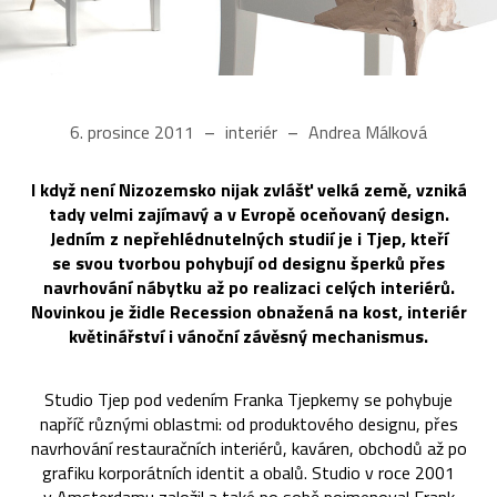
6. prosince 2011
interiér
Andrea Málková
I když není Nizozemsko nijak zvlášť velká země, vzniká
tady velmi zajímavý a v Evropě oceňovaný design.
Jedním z nepřehlédnutelných studií je i Tjep, kteří
se svou tvorbou pohybují od designu šperků přes
navrhování nábytku až po realizaci celých interiérů.
Novinkou je židle Recession obnažená na kost, interiér
květinářství i vánoční závěsný mechanismus.
Studio Tjep pod vedením Franka Tjepkemy se pohybuje
napříč různými oblastmi: od produktového designu, přes
navrhování restauračních interiérů, kaváren, obchodů až po
grafiku korporátních identit a obalů. Studio v roce 2001