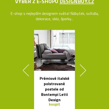
VÝBĚR Z E-SHOPU
DESIGNBUY.CZ
E-shop s nejlepším designem světa! Nábytek, svítidla,
dekorace, sklo, šperky...
Prémiové italské
Závěsná
polstrované
bambuso
postele od
svítidla Bamb
Bontempi Letti
dvou tvare
Design
koupit
koupit