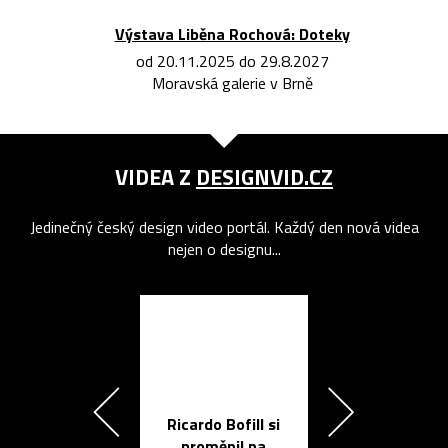
Výstava Liběna Rochová: Doteky
od 20.11.2025 do 29.8.2027
Moravská galerie v Brně
VIDEA Z
DESIGNVID.CZ
Jedinečný český design video portál. Každý den nová videa
nejen o designu...
Ricardo Bofill si
Přichází ten
proměnil na
propracovan